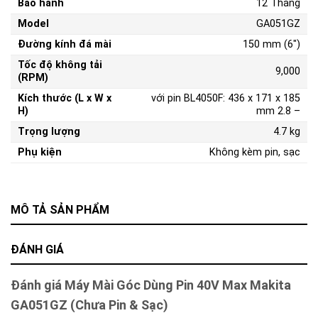
Bảo hành
12 Tháng
Model
GA051GZ
Đường kính đá mài
150 mm (6″)
Tốc độ không tải
9,000
(RPM)
Kích thước (L x W x
với pin BL4050F: 436 x 171 x 185
H)
mm 2.8 –
Trọng lượng
4.7 kg
Phụ kiện
Không kèm pin, sạc
MÔ TẢ SẢN PHẨM
ĐÁNH GIÁ
Đánh giá Máy Mài Góc Dùng Pin 40V Max Makita
GA051GZ (Chưa Pin & Sạc)