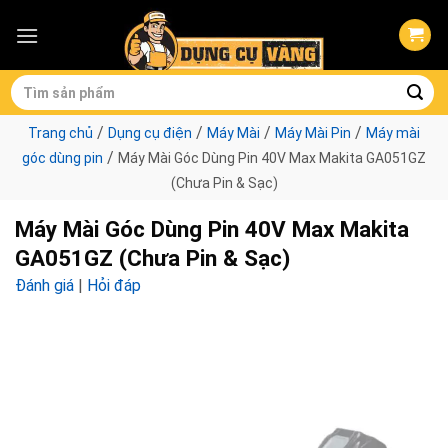
Skip
to
content
Tìm
kiếm:
/
/
/
/
Trang chủ
Dụng cụ điện
Máy Mài
Máy Mài Pin
Máy mài
/
góc dùng pin
Máy Mài Góc Dùng Pin 40V Max Makita GA051GZ
(Chưa Pin & Sạc)
Máy Mài Góc Dùng Pin 40V Max Makita
GA051GZ (Chưa Pin & Sạc)
Đánh giá
|
Hỏi đáp