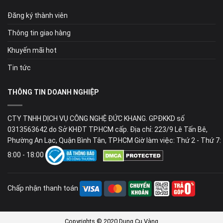
Đăng ký thành viên
Thông tin giao hàng
Khuyến mãi hot
Tin tức
THÔNG TIN DOANH NGHIỆP
CTY TNHH DỊCH VỤ CÔNG NGHỆ ĐỨC KHANG. GPĐKKD số
0313563642 do Sở KHĐT TP.HCM cấp. Địa chỉ: 223/9 Lê Tấn Bê,
Phường An Lạc, Quận Bình Tân, TP.HCM Giờ làm việc: Thứ 2 - Thứ 7:
8:00 - 18:00
Chấp nhận thanh toán
Copyrights © 2020 Dụng Cụ Vàng