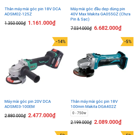
Thân máy mài góc pin 18V DCA
Máy mài góc đầu dẹp dùng pin
ADSM02-125Z
40V Max Makita GA055GZ (Chưa
Pin & Sạc)
1.161.000
₫
1.350.000
₫
6.682.000
₫
7.034.000
₫
-14%
-5%
Máy mài góc pin 20V DCA
Thân máy mài góc pin 18V
ADSM03-100EM
100mm Makita DGA402Z
0 - 750w
2.477.000
₫
2.880.000
₫
2.089.000
₫
2.199.000
₫