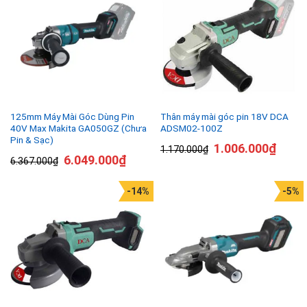
125mm Máy Mài Góc Dùng Pin
Thân máy mài góc pin 18V DCA
40V Max Makita GA050GZ (Chưa
ADSM02-100Z
Pin & Sạc)
1.006.000
₫
1.170.000
₫
6.049.000
₫
6.367.000
₫
-14%
-5%