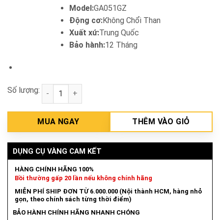
Model:
GA051GZ
Động cơ:
Không Chổi Than
Xuất xứ:
Trung Quốc
Bảo hành:
12 Tháng
Số lượng:
Máy Mài Góc Dùng Pin 40V Max Makita GA051GZ (Ch
MUA NGAY
THÊM VÀO GIỎ
DỤNG CỤ VÀNG CAM KẾT
HÀNG CHÍNH HÃNG 100%
Bồi thường gấp 20 lần nếu không chính hãng
MIỄN PHÍ SHIP ĐƠN TỪ 6.000.000 (Nội thành HCM, hàng nhỏ
gọn, theo chính sách từng thời điểm)
BẢO HÀNH CHÍNH HÃNG NHANH CHÓNG