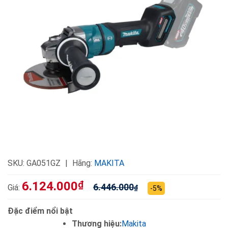
SKU:
GA051GZ
Hãng:
MAKITA
6.124.000
₫
6.446.000
Giá:
₫
-5%
Đặc điểm nổi bật
Thương hiệu:
Makita