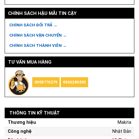
CHÍNH SÁCH HẬU MÃI TIN CẬY
CHÍNH SÁCH ĐỔI TRẢ →
CHÍNH SÁCH VẬN CHUYỂN →
CHÍNH SÁCH THÀNH VIÊN →
TƯ VẤN MUA HÀNG
0908770279
0963289290
THÔNG TIN KỸ THUẬT
Thương hiệu
Makita
Công nghệ
Nhật Bản