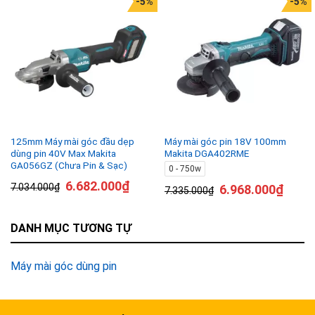
-5%
-5%
125mm Máy mài góc đầu dẹp
Máy mài góc pin 18V 100mm
dùng pin 40V Max Makita
Makita DGA402RME
GA056GZ (Chưa Pin & Sạc)
0 - 750w
6.682.000
₫
7.034.000
₫
6.968.000
₫
7.335.000
₫
DANH MỤC TƯƠNG TỰ
Máy mài góc dùng pin