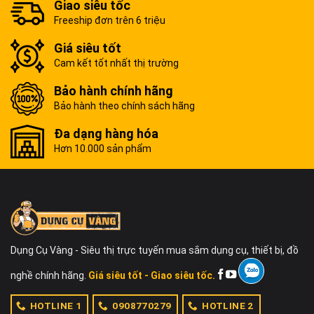
Giao siêu tốc
Freeship đơn trên 6 triệu
Giá siêu tốt
Cam kết tốt nhất thị trường
Bảo hành chính hãng
Bảo hành theo chính sách hãng
Đa dạng hàng hóa
Hơn 10.000 sản phẩm
Dụng Cụ Vàng - Siêu thị trực tuyến mua sắm dụng cụ, thiết bị, đồ
nghề chính hãng.
Giá siêu tốt - Giao siêu tốc.
HOTLINE 1
0908770279
HOTLINE 2