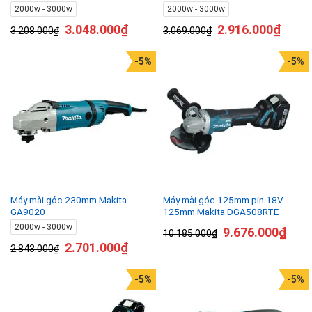
2000w - 3000w
2000w - 3000w
3.048.000
₫
2.916.000
₫
3.208.000
₫
3.069.000
₫
-5%
-5%
Máy mài góc 230mm Makita
Máy mài góc 125mm pin 18V
GA9020
125mm Makita DGA508RTE
2000w - 3000w
9.676.000
₫
10.185.000
₫
2.701.000
₫
2.843.000
₫
-5%
-5%