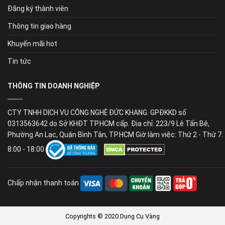
Đăng ký thành viên
Thông tin giao hàng
Khuyến mãi hot
Tin tức
THÔNG TIN DOANH NGHIỆP
CTY TNHH DỊCH VỤ CÔNG NGHỆ ĐỨC KHANG. GPĐKKD số
0313563642 do Sở KHĐT TP.HCM cấp. Địa chỉ: 223/9 Lê Tấn Bê,
Phường An Lạc, Quận Bình Tân, TP.HCM Giờ làm việc: Thứ 2 - Thứ 7:
8:00 - 18:00
Chấp nhận thanh toán
Copyrights © 2020 Dụng Cụ Vàng