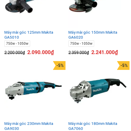
Máy mài góc 125mm Makita
Máy mài góc 150mm Makita
GA5010
GA6020
750w - 1050w
750w - 1050w
2.090.000
₫
2.241.000
₫
2.200.000
₫
2.359.000
₫
-5%
-5%
Máy mài góc 230mm Makita
Máy mài góc 180mm Makita
GA9030
GA7060