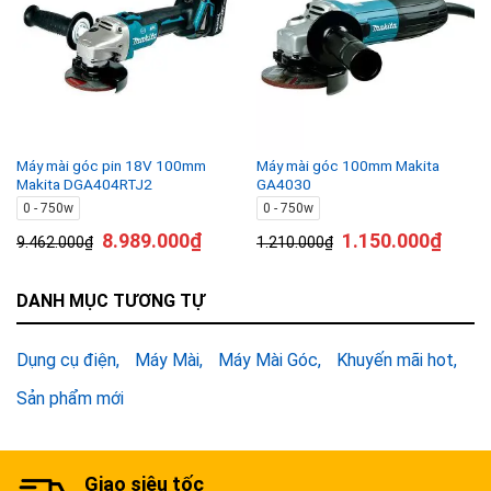
Máy mài góc pin 18V 100mm
Máy mài góc 100mm Makita
Makita DGA404RTJ2
GA4030
0 - 750w
0 - 750w
8.989.000
₫
1.150.000
₫
9.462.000
₫
1.210.000
₫
DANH MỤC TƯƠNG TỰ
Dụng cụ điện
Máy Mài
Máy Mài Góc
Khuyến mãi hot
Sản phẩm mới
Giao siêu tốc