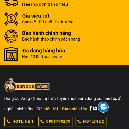
Freeship đơn trên 6 triệu
Giá siêu tốt
Cam kết tốt nhất thị trường
Bảo hành chính hãng
Bảo hành theo chính sách hãng
Đa dạng hàng hóa
Hơn 10.000 sản phẩm
Dụng Cụ Vàng - Siêu thị trực tuyến mua sắm dụng cụ, thiết bị, đồ
nghề chính hãng.
Giá siêu tốt - Giao siêu tốc.
HOTLINE 1
0908770279
HOTLINE 2