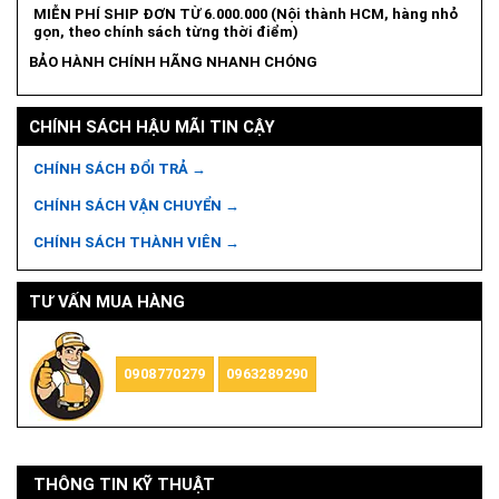
MIỄN PHÍ SHIP ĐƠN TỪ 6.000.000 (Nội thành HCM, hàng nhỏ
gọn, theo chính sách từng thời điểm)
BẢO HÀNH CHÍNH HÃNG NHANH CHÓNG
CHÍNH SÁCH HẬU MÃI TIN CẬY
CHÍNH SÁCH ĐỔI TRẢ →
CHÍNH SÁCH VẬN CHUYỂN →
CHÍNH SÁCH THÀNH VIÊN →
TƯ VẤN MUA HÀNG
0908770279
0963289290
THÔNG TIN KỸ THUẬT