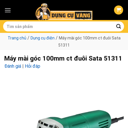
Skip
to
content
Tìm
kiếm:
/
/
Trang chủ
Dụng cụ điện
Máy mài góc 100mm ct đuôi Sata
51311
Máy mài góc 100mm ct đuôi Sata 51311
Đánh giá
|
Hỏi đáp