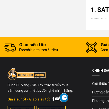
1. SAT
SATA là th
sự dày dặn
về dụng cụ
cam kết kh
quốc tế. H
Giao siêu tốc
Giá 
Freeship đơn trên 6 triệu
Cam k
chuyên ngh
2. Sản
CHÍNH SÁ
Ưu điểm nổ
nguyên khố
Giới thiệu
bảo các chi
Dụng Cụ Vàng - Siêu thị trực tuyến mua
sắm dụng cụ, thiết bị, đồ nghề chính hãng.
giảm nguy 
Hướng dẫn
Giá siêu tốt - Giao siêu tốc.
Phương th
3. Côn