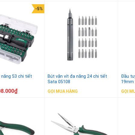
-5%
 năng 53 chi tiết
Bút vặn vít đa năng 24 chi tiết
Đầu tu
Sata 05108
19mm 
08.000
₫
GỌI MUA HÀNG
GỌI M