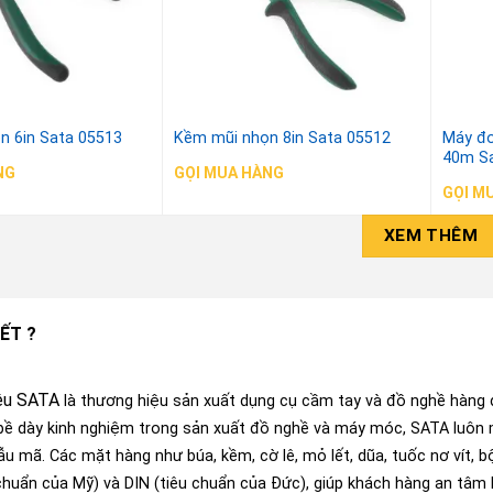
n 6in Sata 05513
Kềm mũi nhọn 8in Sata 05512
Máy đo
40m Sa
NG
GỌI MUA HÀNG
GỌI M
XEM THÊM
ẾT ?
ệu SATA
là thương hiệu sản xuất dụng cụ cầm tay và đồ nghề hàng
 bề dày kinh nghiệm trong sản xuất đồ nghề và máy móc, SATA luôn
u mã. Các mặt hàng như búa, kềm, cờ lê, mỏ lết, dũa, tuốc nơ vít, 
chuẩn của Mỹ) và DIN (tiêu chuẩn của Đức), giúp khách hàng an tâm 