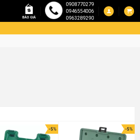
0908770279
0946554006
0963289290
BÁO GIÁ
-5%
-5%