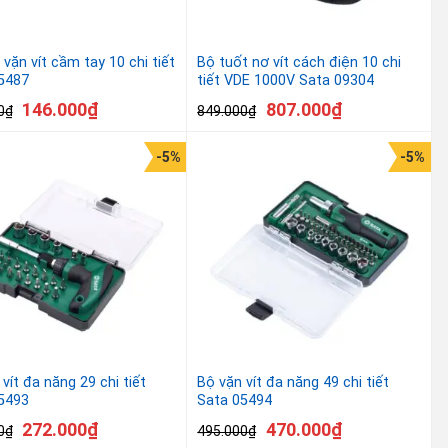
vặn vít cầm tay 10 chi tiết
Bộ tuốt nơ vít cách điện 10 chi
5487
tiết VDE 1000V Sata 09304
146.000
₫
807.000
₫
0
₫
849.000
₫
-5%
-5%
vít đa năng 29 chi tiết
Bộ vặn vít đa năng 49 chi tiết
5493
Sata 05494
272.000
₫
470.000
₫
0
₫
495.000
₫