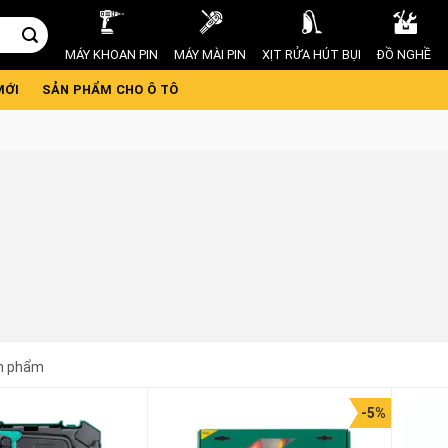
MÁY KHOAN PIN
MÁY MÀI PIN
XỊT RỬA HÚT BỤI
ĐỒ NGHỀ
MỚI
SẢN PHẨM CHO Ô TÔ
n phẩm
-5%