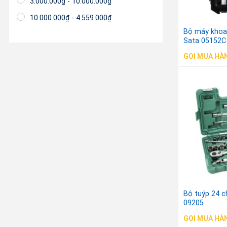
3.000.000
₫
-
10.000.000
₫
10.000.000
₫
-
4.559.000
₫
Bộ máy khoan
Sata 05152C
GỌI MUA HÀ
Bộ tuýp 24 ch
09205
GỌI MUA HÀ