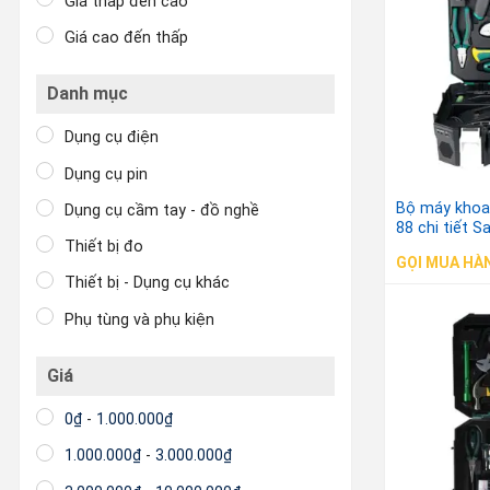
Giá thấp đến cao
Giá cao đến thấp
Danh mục
Dụng cụ điện
Dụng cụ pin
Bộ máy khoan
Dụng cụ cầm tay - đồ nghề
88 chi tiết S
Thiết bị đo
GỌI MUA HÀ
Thiết bị - Dụng cụ khác
Phụ tùng và phụ kiện
Giá
0
₫
-
1.000.000
₫
1.000.000
₫
-
3.000.000
₫