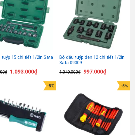
tuýp 15 chi tiết 1/2in Sata
Bộ đầu tuýp đen 12 chi tiết 1/2in
Sata 09009
1.093.000
₫
997.000
₫
000
₫
1.049.000
₫
-5%
-5%