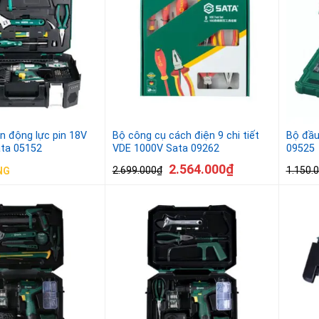
 động lực pin 18V
Bộ công cụ cách điện 9 chi tiết
Bộ đầu 
ata 05152
VDE 1000V Sata 09262
09525
2.564.000
₫
2.699.000
₫
1.150.
NG