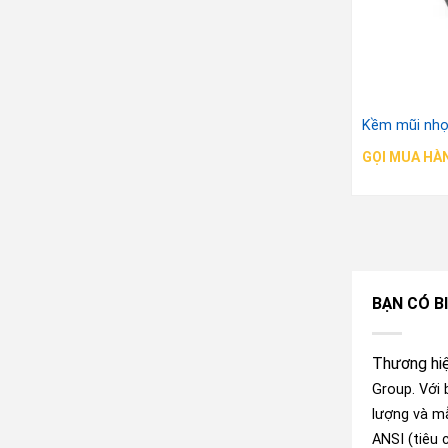
Kềm mũi nhọ
GỌI MUA HÀ
BẠN CÓ BI
Thương hi
Group. Với
lượng và mẫ
ANSI (tiêu 