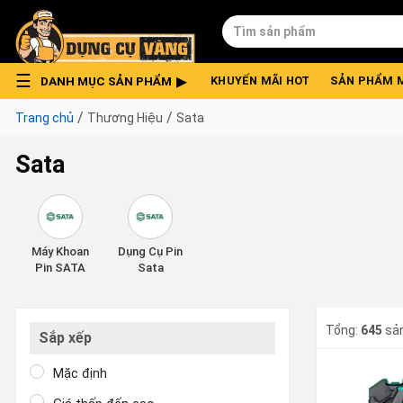
Skip
Tìm
to
kiếm:
content
DANH MỤC SẢN PHẨM
KHUYẾN MÃI HOT
SẢN PHẨM 
/
/
Trang chủ
Thương Hiệu
Sata
Sata
Máy Khoan
Dụng Cụ Pin
Pin SATA
Sata
Tổng:
645
sả
Sắp xếp
Mặc định