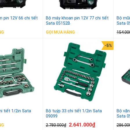
 pin 12V 66 chi tiết
Bộ máy khoan pin 12V 77 chi tiết
Bộ mũi 
Sata 05152B
Sata 0
154.00
NG
GỌI MUA HÀNG
-5%
i tiết 1/2in Sata
Bộ tuýp 33 chi tiết 1/2in Sata
Bộ vặn 
09099
Sata 0
2.641.000
₫
2.780.000
₫
286.00
NG