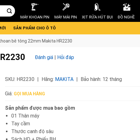
MÁY KHOAN PIN
MÁY MÀI PIN
XỊT RỬA HÚT BỤI
ĐỒ NGHỀ
MỚI
SẢN PHẨM CHO Ô TÔ
khoan bê tông 22mm Makita HR2230
HR2230
Đánh giá
|
Hỏi đáp
SKU:
HR2230
Hãng:
MAKITA
Bảo hành: 12 tháng
Giá:
GỌI MUA HÀNG
Sản phẩm được mua bao gồm
01 Thân máy
Tay cầm
Thước canh độ sâu
Sách HD + Phiếu BH