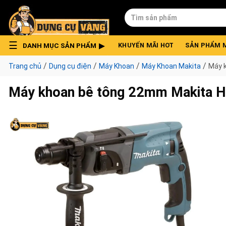
Skip
Tìm
to
kiếm:
content
DANH MỤC SẢN PHẨM
KHUYẾN MÃI HOT
SẢN PHẨM 
/
/
/
/
Trang chủ
Dụng cụ điện
Máy Khoan
Máy Khoan Makita
Máy 
Máy khoan bê tông 22mm Makita 