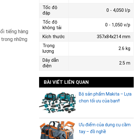
Tốc độ
0 - 4,050 l/p
đập
Tốc độ
0 - 1,050 v/p
không tải
ổi tiếng hàng
Kích thước
357x84x214 mm
 trong những
Trọng
2.6 kg
lượng
Dây dẫn
2.5 m
điện
BÀI VIẾT LIÊN QUAN
Bộ sản phẩm Makita – Lựa
chọn tối ưu của bạn!!
Ưu điểm của dụng cụ cầm
tay – đồ nghề