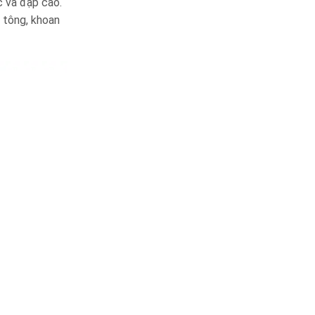
c va đập cao.
 tông, khoan