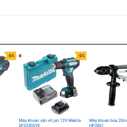
-5%
-5%
Máy khoan vặn vít pin 12V Makita
Máy khoan búa 20m
DF333DSYE
HP2051