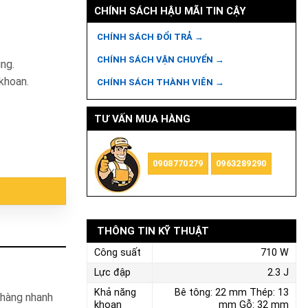
CHÍNH SÁCH HẬU MÃI TIN CẬY
CHÍNH SÁCH ĐỔI TRẢ →
CHÍNH SÁCH VẬN CHUYỂN →
ụng.
khoan.
CHÍNH SÁCH THÀNH VIÊN →
TƯ VẤN MUA HÀNG
0908770279
0963289290
THÔNG TIN KỸ THUẬT
Công suất
710 W
Lực đập
2.3 J
Khả năng
Bê tông: 22 mm Thép: 13
 hàng nhanh
khoan
mm Gỗ: 32 mm