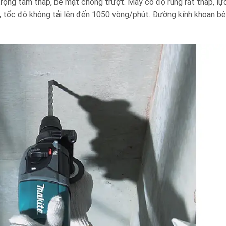
ọng tâm thấp, bề mặt chống trượt. Máy có độ rung rất thấp, lự
t, tốc độ không tải lên đến 1050 vòng/phút. Đường kính khoan bê