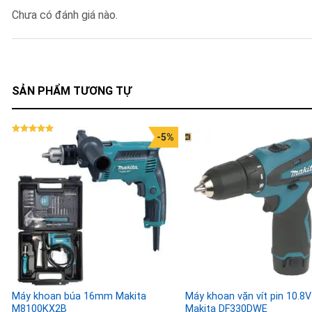
Chưa có đánh giá nào.
SẢN PHẨM TƯƠNG TỰ
-5%
Được xếp
hạng
5.00
5 sao
Máy khoan búa 16mm Makita
Máy khoan vặn vít pin 10.8V
M8100KX2B
Makita DF330DWE