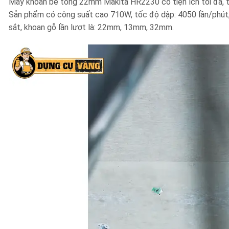
Máy khoan bê tông 22mm Makita HR2230 có tiện ích tối đa, tr
Sản phẩm có công suất cao 710W, tốc độ dập: 4050 lần/phú
sắt, khoan gỗ lần lượt là: 22mm, 13mm, 32mm.