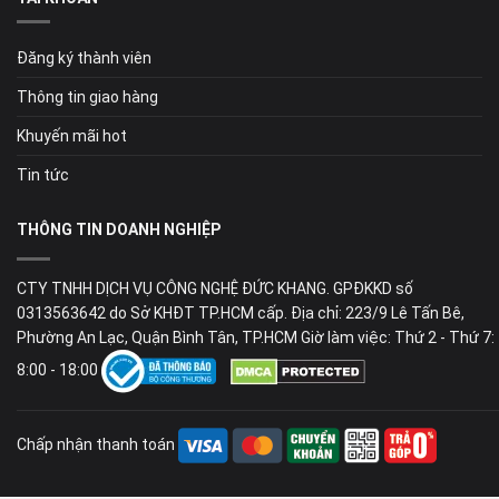
Đăng ký thành viên
Thông tin giao hàng
Khuyến mãi hot
Tin tức
THÔNG TIN DOANH NGHIỆP
CTY TNHH DỊCH VỤ CÔNG NGHỆ ĐỨC KHANG. GPĐKKD số
0313563642 do Sở KHĐT TP.HCM cấp. Địa chỉ: 223/9 Lê Tấn Bê,
Phường An Lạc, Quận Bình Tân, TP.HCM Giờ làm việc: Thứ 2 - Thứ 7:
8:00 - 18:00
Chấp nhận thanh toán