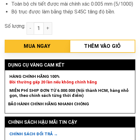
Toàn bộ chi tiết được mài chính xác 0.005 mm (5/1000)
Bộ trục được làm bằng thép S45C tăng độ bền.
Số lượng:
Máy khoan bàn 1m4 Hồng Ký HK-KC14 số lượng
MUA NGAY
THÊM VÀO GIỎ
DỤNG CỤ VÀNG CAM KẾT
HÀNG CHÍNH HÃNG 100%
Bồi thường gấp 20 lần nếu không chính hãng
MIỄN PHÍ SHIP ĐƠN TỪ 6.000.000 (Nội thành HCM, hàng nhỏ
gọn, theo chính sách từng thời điểm)
BẢO HÀNH CHÍNH HÃNG NHANH CHÓNG
CHÍNH SÁCH HẬU MÃI TIN CẬY
CHÍNH SÁCH ĐỔI TRẢ →