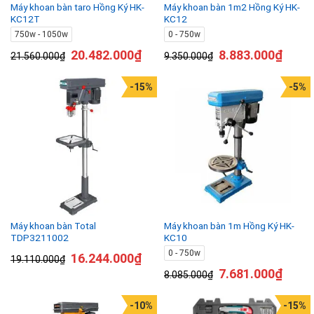
Máy khoan bàn taro Hồng Ký HK-
Máy khoan bàn 1m2 Hồng Ký HK-
KC12T
KC12
750w - 1050w
0 - 750w
20.482.000
₫
8.883.000
₫
21.560.000
₫
9.350.000
₫
-15%
-5%
Máy khoan bàn Total
Máy khoan bàn 1m Hồng Ký HK-
TDP3211002
KC10
0 - 750w
16.244.000
₫
19.110.000
₫
7.681.000
₫
8.085.000
₫
-10%
-15%