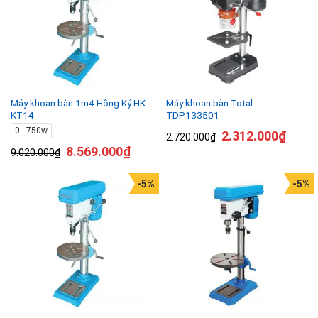
Máy khoan bàn 1m4 Hồng Ký HK-
Máy khoan bàn Total
KT14
TDP133501
0 - 750w
2.312.000
₫
2.720.000
₫
8.569.000
₫
9.020.000
₫
-5%
-5%