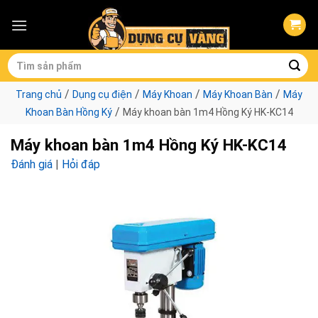
Skip
to
content
Tìm
kiếm:
/
/
/
/
Trang chủ
Dụng cụ điện
Máy Khoan
Máy Khoan Bàn
Máy
/
Khoan Bàn Hồng Ký
Máy khoan bàn 1m4 Hồng Ký HK-KC14
Máy khoan bàn 1m4 Hồng Ký HK-KC14
Đánh giá
|
Hỏi đáp