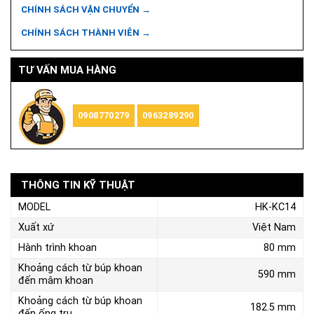
CHÍNH SÁCH VẬN CHUYỂN →
CHÍNH SÁCH THÀNH VIÊN →
TƯ VẤN MUA HÀNG
0908770279
0963289290
THÔNG TIN KỸ THUẬT
MODEL
HK-KC14
Xuất xứ
Việt Nam
Hành trình khoan
80 mm
Khoảng cách từ búp khoan
590 mm
đến mâm khoan
Khoảng cách từ búp khoan
182.5 mm
đến ống trụ