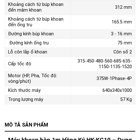
Khoảng cách từ búp khoan
312 mm
đến mâm khoan
Khoảng cách từ búp khoan
165.5 mm
đến ống trụ
Đường kính búp khoan
3 - 16 mm
Đường kính ống trụ
75 mm
Lỗ côn lắp ổ khoan
Côn số 2
315-450-480-560-685-635-
Cấp tốc độ
1150-1135-1520
Motor (HP, Pha, Tốc độ:
375W-1Phase-4P
vòng/phút)
Kích thước máy
640x340x1000
Trọng lượng máy
57 Kg
MÔ TẢ SẢN PHẨM
Máy khoan bàn 1m Hồng Ký HK-KC10 – Dụng