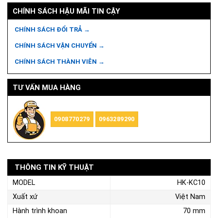
CHÍNH SÁCH HẬU MÃI TIN CẬY
CHÍNH SÁCH ĐỔI TRẢ →
CHÍNH SÁCH VẬN CHUYỂN →
CHÍNH SÁCH THÀNH VIÊN →
TƯ VẤN MUA HÀNG
0908770279
0963289290
THÔNG TIN KỸ THUẬT
MODEL
HK-KC10
Xuất xứ
Việt Nam
Hành trình khoan
70 mm