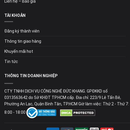
Liên hệ – Báo giá
TÀI KHOẢN
Đăng ký thành viên
Thông tin giao hàng
Khuyến mãi hot
Tin tức
THÔNG TIN DOANH NGHIỆP
CTY TNHH DỊCH VỤ CÔNG NGHỆ ĐỨC KHANG. GPĐKKD số
0313563642 do Sở KHĐT TP.HCM cấp. Địa chỉ: 223/9 Lê Tấn Bê,
Phường An Lạc, Quận Bình Tân, TP.HCM Giờ làm việc: Thứ 2 - Thứ 7:
8:00 - 18:00