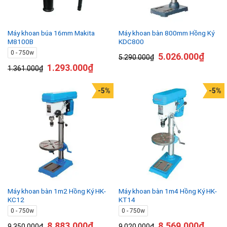
Máy khoan búa 16mm Makita
Máy khoan bàn 800mm Hồng Ký
M8100B
KDC800
0 - 750w
5.026.000
₫
5.290.000
₫
1.293.000
₫
1.361.000
₫
-5%
-5%
Máy khoan bàn 1m2 Hồng Ký HK-
Máy khoan bàn 1m4 Hồng Ký HK-
KC12
KT14
0 - 750w
0 - 750w
8.883.000
₫
8.569.000
₫
9.350.000
₫
9.020.000
₫