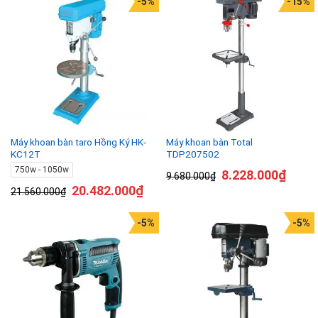
-5%
-15%
Máy khoan bàn taro Hồng Ký HK-
Máy khoan bàn Total
KC12T
TDP207502
750w - 1050w
8.228.000
₫
9.680.000
₫
20.482.000
₫
21.560.000
₫
-5%
-5%