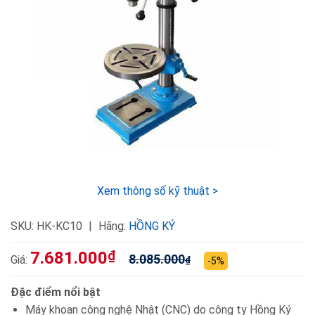
Xem thông số kỹ thuật >
SKU:
HK-KC10
Hãng:
HỒNG KÝ
7.681.000
₫
8.085.000
Giá:
₫
-5%
Đặc điểm nổi bật
Máy khoan công nghệ Nhật (CNC) do công ty Hồng Ký