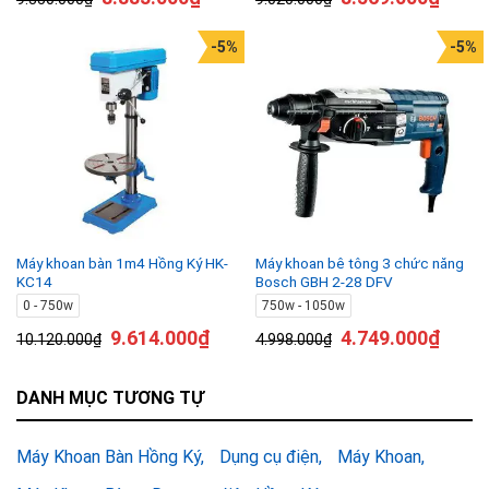
-5%
-5%
Máy khoan bàn 1m4 Hồng Ký HK-
Máy khoan bê tông 3 chức năng
KC14
Bosch GBH 2-28 DFV
0 - 750w
750w - 1050w
9.614.000
₫
4.749.000
₫
10.120.000
₫
4.998.000
₫
DANH MỤC TƯƠNG TỰ
Máy Khoan Bàn Hồng Ký
Dụng cụ điện
Máy Khoan