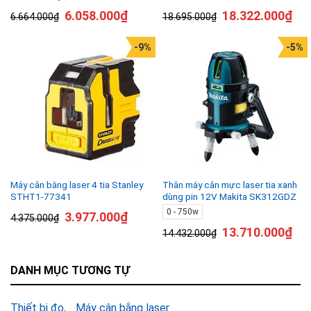
6.058.000
₫
18.322.000
₫
6.664.000
₫
18.695.000
₫
-9%
-5%
Máy cân bằng laser 4 tia Stanley
Thân máy cân mực laser tia xanh
STHT1-77341
dùng pin 12V Makita SK312GDZ
0 - 750w
3.977.000
₫
4.375.000
₫
13.710.000
₫
14.432.000
₫
DANH MỤC TƯƠNG TỰ
Thiết bị đo
Máy cân bằng laser