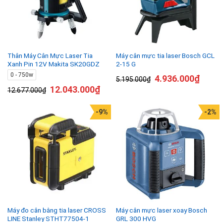
Thân Máy Cân Mực Laser Tia
Máy cân mực tia laser Bosch GCL
Xanh Pin 12V Makita SK20GDZ
2-15 G
0 - 750w
4.936.000
₫
5.195.000
₫
12.043.000
₫
12.677.000
₫
-9%
-2%
Máy đo cân bằng tia laser CROSS
Máy cân mực laser xoay Bosch
LINE Stanley STHT77504-1
GRL 300 HVG