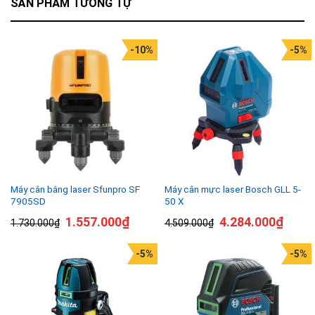
SẢN PHẨM TƯƠNG TỰ
-10%
-5%
Máy cân bằng laser Sfunpro SF
Máy cân mực laser Bosch GLL 5-
7905SD
50 X
1.557.000
₫
4.284.000
₫
1.730.000
₫
4.509.000
₫
-5%
-5%