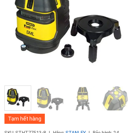
Tạm hết hàng
SKU:
STHT77513-8
Hãng:
STANLEY
Bảo hành: 24