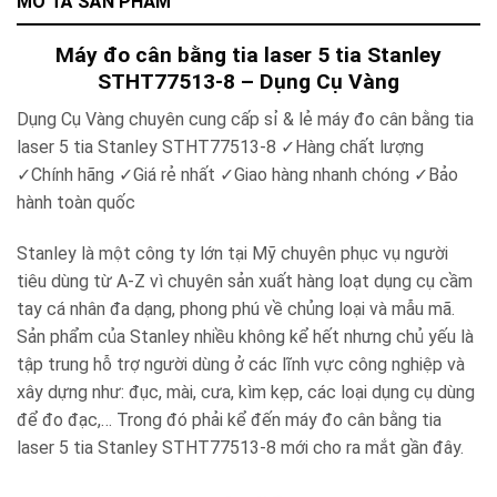
MÔ TẢ SẢN PHẨM
Máy đo cân bằng tia laser 5 tia Stanley
STHT77513-8 – Dụng Cụ Vàng
Dụng Cụ Vàng chuyên cung cấp sỉ & lẻ
máy đo cân bằng tia
laser 5 tia Stanley STHT77513-8
✓
Hàng chất lượng
✓
Chính hãng
✓
Giá rẻ nhất
✓
Giao hàng nhanh chóng
✓
Bảo
hành toàn quốc
Stanley là một công ty lớn tại Mỹ chuyên phục vụ người
tiêu dùng từ A-Z vì chuyên sản xuất hàng loạt dụng cụ cầm
tay cá nhân đa dạng, phong phú về chủng loại và mẫu mã.
Sản phẩm của Stanley nhiều không kể hết nhưng chủ yếu là
tập trung hỗ trợ người dùng ở các lĩnh vực công nghiệp và
xây dựng như: đục, mài, cưa, kìm kẹp, các loại dụng cụ dùng
để đo đạc,… Trong đó phải kể đến máy đo cân bằng tia
laser 5 tia Stanley STHT77513-8 mới cho ra mắt gần đây.