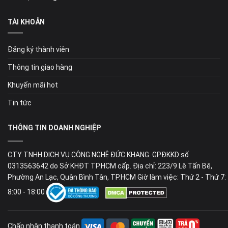
TÀI KHOẢN
Đăng ký thành viên
Thông tin giao hàng
Khuyến mãi hot
Tin tức
THÔNG TIN DOANH NGHIỆP
CTY TNHH DỊCH VỤ CÔNG NGHỆ ĐỨC KHANG. GPĐKKD số
0313563642 do Sở KHĐT TP.HCM cấp. Địa chỉ: 223/9 Lê Tấn Bê,
Phường An Lạc, Quận Bình Tân, TP.HCM Giờ làm việc: Thứ 2 - Thứ 7:
8:00 - 18:00
Chấp nhận thanh toán