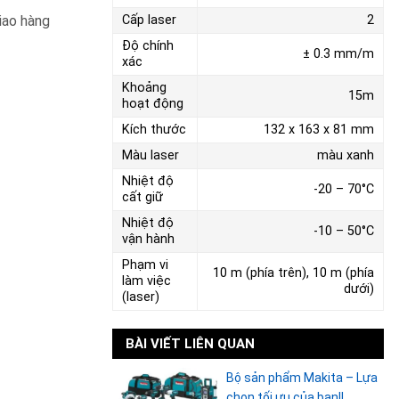
iao hàng
Cấp laser
2
Độ chính
± 0.3 mm/m
xác
Khoảng
15m
hoạt động
Kích thước
132 x 163 x 81 mm
Màu laser
màu xanh
Nhiệt độ
-20 – 70°C
cất giữ
Nhiệt độ
-10 – 50°C
vận hành
Phạm vi
10 m (phía trên), 10 m (phía
làm việc
dưới)
(laser)
BÀI VIẾT LIÊN QUAN
Bộ sản phẩm Makita – Lựa
chọn tối ưu của bạn!!