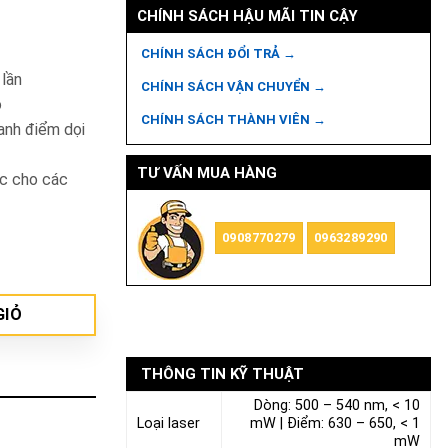
CHÍNH SÁCH HẬU MÃI TIN CẬY
CHÍNH SÁCH ĐỔI TRẢ →
 lần
CHÍNH SÁCH VẬN CHUYỂN →
o
CHÍNH SÁCH THÀNH VIÊN →
uanh điểm dọi
TƯ VẤN MUA HÀNG
ác cho các
0908770279
0963289290
GIỎ
THÔNG TIN KỸ THUẬT
Dòng: 500 – 540 nm, < 10
Loại laser
mW | Điểm: 630 – 650, < 1
mW