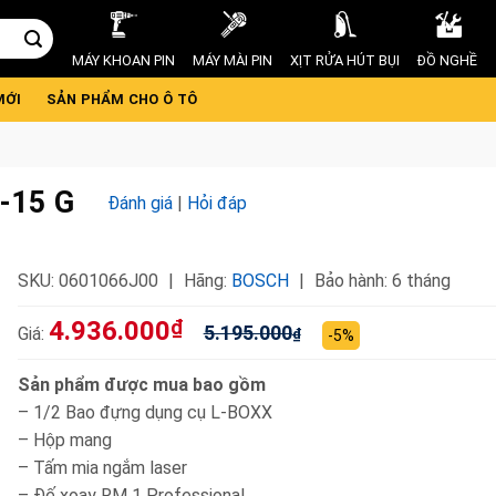
MÁY KHOAN PIN
MÁY MÀI PIN
XỊT RỬA HÚT BỤI
ĐỒ NGHỀ
MỚI
SẢN PHẨM CHO Ô TÔ
2-15 G
Đánh giá
|
Hỏi đáp
SKU:
0601066J00
Hãng:
BOSCH
Bảo hành: 6 tháng
4.936.000
₫
5.195.000
Giá:
₫
-5%
Sản phẩm được mua bao gồm
– 1/2 Bao đựng dụng cụ L-BOXX
– Hộp mang
– Tấm mia ngắm laser
– Đế xoay RM 1 Professional