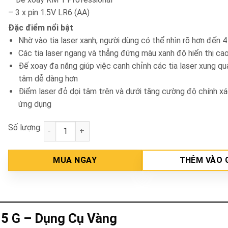
– 3 x pin 1.5V LR6 (AA)
Đặc điểm nổi bật
Nhờ vào tia laser xanh, người dùng có thể nhìn rõ hơn đến 4
Các tia laser ngang và thẳng đứng màu xanh độ hiển thị ca
Đế xoay đa năng giúp việc canh chỉnh các tia laser xung q
tâm dễ dàng hơn
Điểm laser đỏ dọi tâm trên và dưới tăng cường độ chính x
ứng dụng
Số lượng:
Máy cân mực tia laser Bosch GCL 2-15 G số lượng
MUA NGAY
THÊM VÀO 
15 G – Dụng Cụ Vàng