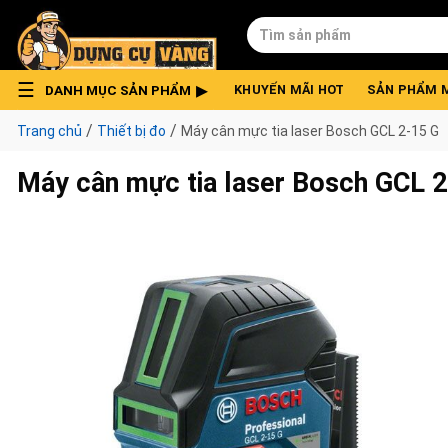
Skip
Tìm
to
kiếm:
content
DANH MỤC SẢN PHẨM
KHUYẾN MÃI HOT
SẢN PHẨM 
/
/
Trang chủ
Thiết bị đo
Máy cân mực tia laser Bosch GCL 2-15 G
Máy cân mực tia laser Bosch GCL 