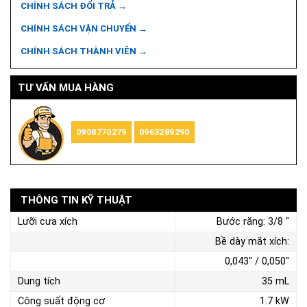
CHÍNH SÁCH ĐỔI TRẢ →
CHÍNH SÁCH VẬN CHUYỂN →
CHÍNH SÁCH THÀNH VIÊN →
TƯ VẤN MUA HÀNG
0908770279
0963289290
THÔNG TIN KỸ THUẬT
Lưỡi cưa xích
Bước răng: 3/8 "
Bề dày mắt xích:
0,043" / 0,050"
Dung tích
35 mL
Công suất động cơ
1.7 kW