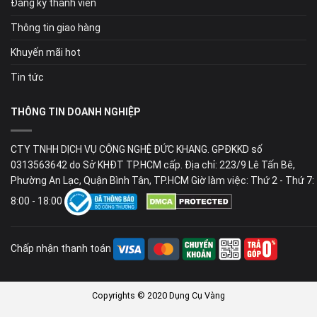
Đăng ký thành viên
Thông tin giao hàng
Khuyến mãi hot
Tin tức
THÔNG TIN DOANH NGHIỆP
CTY TNHH DỊCH VỤ CÔNG NGHỆ ĐỨC KHANG. GPĐKKD số
0313563642 do Sở KHĐT TP.HCM cấp. Địa chỉ: 223/9 Lê Tấn Bê,
Phường An Lạc, Quận Bình Tân, TP.HCM Giờ làm việc: Thứ 2 - Thứ 7:
8:00 - 18:00
Chấp nhận thanh toán
Copyrights © 2020 Dụng Cụ Vàng