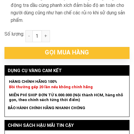
động tra dầu cùng phanh xích đảm bảo độ an toàn cho
người dùng cũng như hạn chế các rủi ro khi sử dụng sản
phẩm.
Số lượng:
Máy cưa xích xăng Makita EA3503S40B số lượng
GỌI MUA HÀNG
DỤNG CỤ VÀNG CAM KẾT
HÀNG CHÍNH HÃNG 100%
Bồi thường gấp 20 lần nếu không chính hãng
MIỄN PHÍ SHIP ĐƠN TỪ 6.000.000 (Nội thành HCM, hàng nhỏ
gọn, theo chính sách từng thời điểm)
BẢO HÀNH CHÍNH HÃNG NHANH CHÓNG
CHÍNH SÁCH HẬU MÃI TIN CẬY