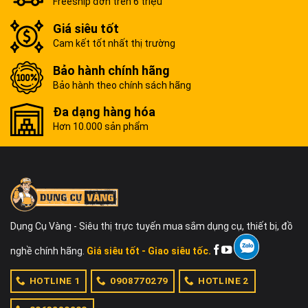
Freeship đơn trên 6 triệu
Giá siêu tốt
Cam kết tốt nhất thị trường
Bảo hành chính hãng
Bảo hành theo chính sách hãng
Đa dạng hàng hóa
Hơn 10.000 sản phẩm
Dụng Cụ Vàng - Siêu thị trực tuyến mua sắm dụng cụ, thiết bị, đồ
nghề chính hãng.
Giá siêu tốt - Giao siêu tốc.
HOTLINE 1
0908770279
HOTLINE 2