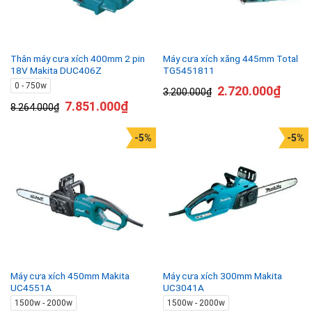
Thân máy cưa xích 400mm 2 pin
Máy cưa xích xăng 445mm Total
18V Makita DUC406Z
TG5451811
0 - 750w
2.720.000
₫
3.200.000
₫
7.851.000
₫
8.264.000
₫
-5%
-5%
Máy cưa xích 450mm Makita
Máy cưa xích 300mm Makita
UC4551A
UC3041A
1500w - 2000w
1500w - 2000w