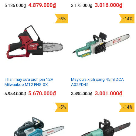
4.879.000
₫
3.016.000
₫
5.136.000
₫
3.175.000
₫
-5%
-14%
Thân máy cưa xích pin 12V
Máy cưa xích xăng 45ml DCA
Milwaukee M12 FHS-0X
A02YD45
5.670.000
₫
3.001.000
₫
5.954.000
₫
3.490.000
₫
-5%
-14%