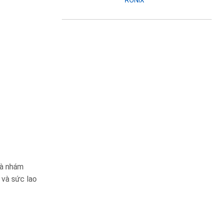
hà nhám
 và sức lao