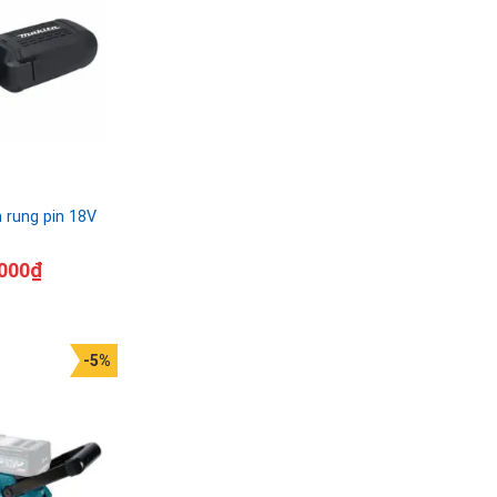
rung pin 18V
000
₫
-5%