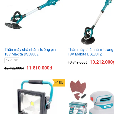
Thân máy chà nhám tường pin
Thân máy chà nhám tường 
18V Makita DSL800Z
18V Makita DSL801Z
0 - 750w
10.212.000
10.749.000
₫
11.810.000
₫
12.432.000
₫
-15%