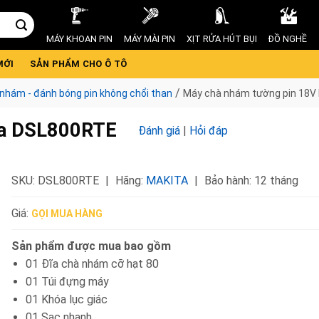
MÁY KHOAN PIN
MÁY MÀI PIN
XỊT RỬA HÚT BỤI
ĐỒ NGHỀ
MỚI
SẢN PHẨM CHO Ô TÔ
/
nhám - đánh bóng pin không chổi than
Máy chà nhám tường pin 18V
ta DSL800RTE
Đánh giá
|
Hỏi đáp
SKU:
DSL800RTE
Hãng:
MAKITA
Bảo hành: 12 tháng
Giá:
GỌI MUA HÀNG
Sản phẩm được mua bao gồm
01 Đĩa chà nhám cỡ hạt 80
01 Túi đựng máy
01 Khóa lục giác
01 Sạc nhanh