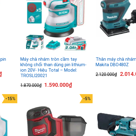
pin
Máy chà nhám tròn cầm tay
Thân máy chà nhám 
không chổi than dùng pin lithium-
Makita DBO480Z
ion 20V- Hiệu Total – Model:
₫
2.014.
2.120.000
₫
TROSLI20021
1.590.000
₫
1.870.000
₫
-15%
-5%