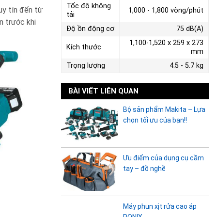
Tốc độ không
uy tín đến từ
1,000 - 1,800 vòng/phút
tải
n trước khi
Độ ồn động cơ
75 dB(A)
1,100-1,520 x 259 x 273
Kích thước
mm
Trọng lượng
4.5 - 5.7 kg
BÀI VIẾT LIÊN QUAN
Bộ sản phẩm Makita – Lựa
chọn tối ưu của bạn!!
Ưu điểm của dụng cụ cầm
tay – đồ nghề
Máy phun xịt rửa cao áp
RONIX