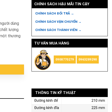
CHÍNH SÁCH HẬU MÃI TIN CẬY
CHÍNH SÁCH ĐỔI TRẢ →
CHÍNH SÁCH VẬN CHUYỂN →
 người dùng
chất lượng.
CHÍNH SÁCH THÀNH VIÊN →
 một thương
TƯ VẤN MUA HÀNG
 lượng
0908770279
0963289290
THÔNG TIN KỸ THUẬT
Đường kính đế
210 mm
Đường kính đĩa
225 mm