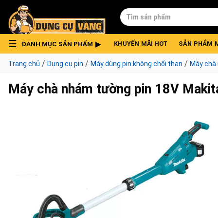
Skip
Tìm
to
kiếm:
content
DANH MỤC SẢN PHẨM
KHUYẾN MÃI HOT
SẢN PHẨM 
/
/
/
Trang chủ
Dụng cụ pin
Máy dùng pin không chổi than
Máy chà 
Máy chà nhám tường pin 18V Maki