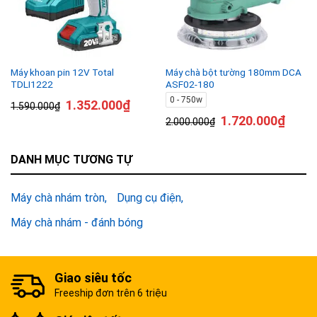
Máy khoan pin 12V Total
Máy chà bột tường 180mm DCA
TDLI1222
ASF02-180
0 - 750w
1.352.000
₫
1.590.000
₫
1.720.000
₫
2.000.000
₫
DANH MỤC TƯƠNG TỰ
Máy chà nhám tròn
Dụng cụ điện
Máy chà nhám - đánh bóng
Giao siêu tốc
Freeship đơn trên 6 triệu