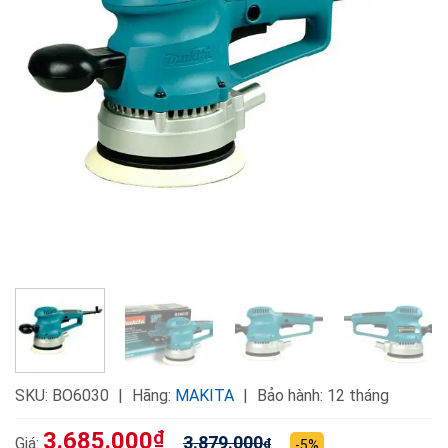
SKU:
BO6030
Hãng:
MAKITA
Bảo hành: 12 tháng
3.685.000
₫
3.879.000
Giá:
₫
-5%