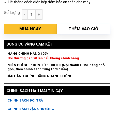
Hệ thống cách điện kép đảm bảo an toàn cho máy.
Số lượng:
Máy chà nhám quỹ đạo 150mm Makita BO6030 số lư
MUA NGAY
THÊM VÀO GIỎ
DỤNG CỤ VÀNG CAM KẾT
HÀNG CHÍNH HÃNG 100%
Bồi thường gấp 20 lần nếu không chính hãng
MIỄN PHÍ SHIP ĐƠN TỪ 6.000.000 (Nội thành HCM, hàng nhỏ
gọn, theo chính sách từng thời điểm)
BẢO HÀNH CHÍNH HÃNG NHANH CHÓNG
CHÍNH SÁCH HẬU MÃI TIN CẬY
CHÍNH SÁCH ĐỔI TRẢ →
CHÍNH SÁCH VẬN CHUYỂN →