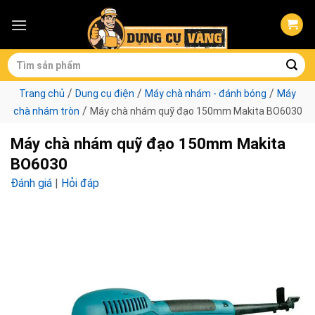
Skip
to
content
Tìm
kiếm:
/
/
/
Trang chủ
Dụng cụ điện
Máy chà nhám - đánh bóng
Máy
/
chà nhám tròn
Máy chà nhám quỹ đạo 150mm Makita BO6030
Máy chà nhám quỹ đạo 150mm Makita
BO6030
Đánh giá
|
Hỏi đáp