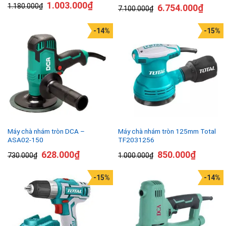
1.003.000
₫
1.180.000
₫
6.754.000
₫
7.100.000
₫
-14%
-15%
Máy chà nhám tròn DCA –
Máy chà nhám tròn 125mm Total
ASA02-150
TF2031256
628.000
₫
850.000
₫
730.000
₫
1.000.000
₫
-15%
-14%