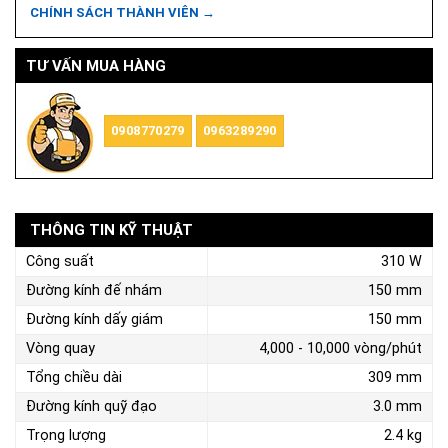
CHÍNH SÁCH THÀNH VIÊN →
TƯ VẤN MUA HÀNG
0908770279
0963289290
THÔNG TIN KỸ THUẬT
Công suất
310 W
Đường kính đế nhám
150 mm
Đường kính dấy giám
150 mm
Vòng quay
4,000 - 10,000 vòng/phút
Tổng chiều dài
309 mm
Đường kính quỹ đạo
3.0 mm
Trọng lượng
2.4 kg