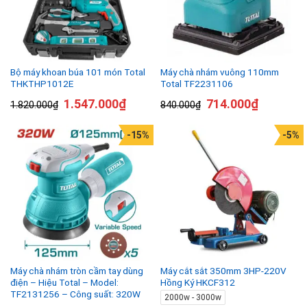
Bộ máy khoan búa 101 món Total
Máy chà nhám vuông 110mm
THKTHP1012E
Total TF2231106
1.547.000
₫
714.000
₫
1.820.000
₫
840.000
₫
-15%
-5%
Máy chà nhám tròn cầm tay dùng
Máy cắt sắt 350mm 3HP-220V
điện – Hiệu Total – Model:
Hồng Ký HKCF312
TF2131256 – Công suất: 320W
2000w - 3000w