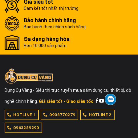
Giá siêu tốt
Cam kết tốt nhất thị trường
Bảo hành chính hãng
Bảo hành theo chính sách hãng
Đa dạng hàng hóa
Hơn 10.000 sản phẩm
Dụng Cụ Vàng - Siêu thị trực tuyến mua sắm dụng cụ, thiết bị, đồ
nghề chính hãng.
Giá siêu tốt - Giao siêu tốc.
HOTLINE 1
0908770279
HOTLINE 2
0963289290