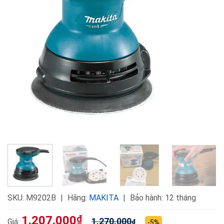
SKU:
M9202B
Hãng:
MAKITA
Bảo hành: 12 tháng
1.207.000
₫
1.270.000
Giá:
₫
-5%