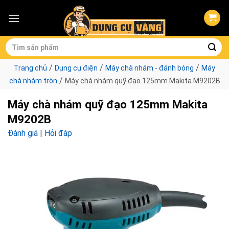
Skip
to
content
Tìm
kiếm:
/
/
/
Trang chủ
Dụng cụ điện
Máy chà nhám - đánh bóng
Máy
/
chà nhám tròn
Máy chà nhám quỹ đạo 125mm Makita M9202B
Máy chà nhám quỹ đạo 125mm Makita
M9202B
Đánh giá
|
Hỏi đáp