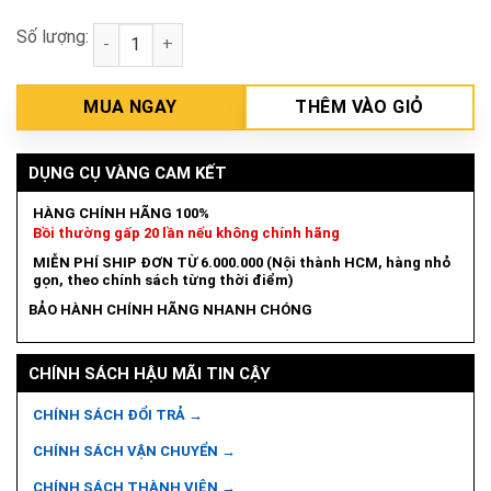
Số lượng:
Máy chà nhám quỹ đạo 125mm Makita M9202B số lư
MUA NGAY
THÊM VÀO GIỎ
DỤNG CỤ VÀNG CAM KẾT
HÀNG CHÍNH HÃNG 100%
Bồi thường gấp 20 lần nếu không chính hãng
MIỄN PHÍ SHIP ĐƠN TỪ 6.000.000 (Nội thành HCM, hàng nhỏ
gọn, theo chính sách từng thời điểm)
BẢO HÀNH CHÍNH HÃNG NHANH CHÓNG
CHÍNH SÁCH HẬU MÃI TIN CẬY
CHÍNH SÁCH ĐỔI TRẢ →
CHÍNH SÁCH VẬN CHUYỂN →
CHÍNH SÁCH THÀNH VIÊN →