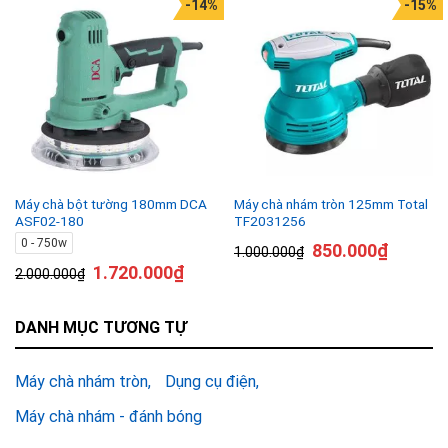
-14%
-15%
Máy chà bột tường 180mm DCA
Máy chà nhám tròn 125mm Total
ASF02-180
TF2031256
0 - 750w
850.000
₫
1.000.000
₫
1.720.000
₫
2.000.000
₫
DANH MỤC TƯƠNG TỰ
Máy chà nhám tròn
Dụng cụ điện
Máy chà nhám - đánh bóng