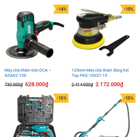
-14%
-10%
Máy chà nhám tròn DCA –
125mm Máy chà nhám dùng hơi
ASA02-150
Top PAS-10027-15
628.000
₫
2.172.000
₫
730.000
₫
2.414.000
₫
-15%
-15%