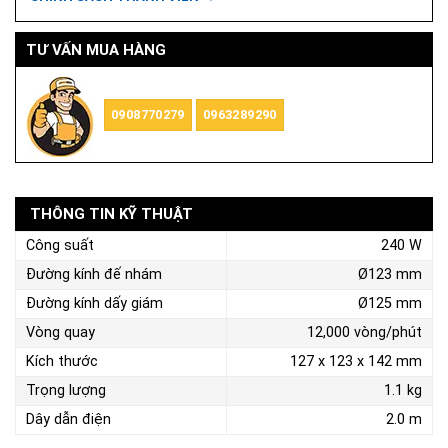
TƯ VẤN MUA HÀNG
0908770279
0963289290
THÔNG TIN KỸ THUẬT
Công suất
240 W
Đường kính đế nhám
Ø123 mm
Đường kính dấy giám
Ø125 mm
Vòng quay
12,000 vòng/phút
Kích thước
127 x 123 x 142 mm
Trọng lượng
1.1 kg
Dây dẫn điện
2.0 m