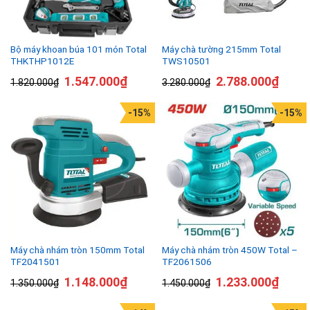
Bộ máy khoan búa 101 món Total
Máy chà tường 215mm Total
THKTHP1012E
TWS10501
1.547.000
₫
2.788.000
₫
1.820.000
₫
3.280.000
₫
-15%
-15%
Máy chà nhám tròn 150mm Total
Máy chà nhám tròn 450W Total –
TF2041501
TF2061506
1.148.000
₫
1.233.000
₫
1.350.000
₫
1.450.000
₫