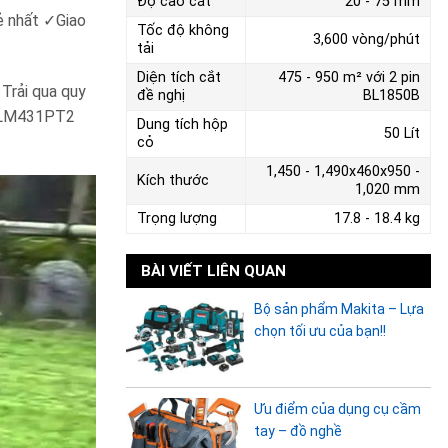
Độ cao cắt
20 - 75 mm
ẻ nhất ✓Giao
Tốc độ không
3,600 vòng/phút
tải
Diện tích cắt
475 - 950 m² với 2 pin
Trải qua quy
đề nghị
BL1850B
a DLM431PT2
Dung tích hộp
50 Lít
cỏ
1,450 - 1,490x460x950 -
Kích thước
1,020 mm
Trọng lượng
17.8 - 18.4 kg
BÀI VIẾT LIÊN QUAN
Bộ sản phẩm Makita – Lựa
chọn tối ưu của bạn!!
Ưu điểm của dụng cụ cầm
tay – đồ nghề