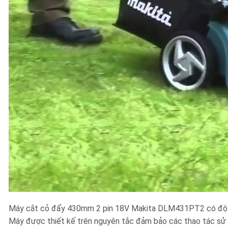
Máy cắt cỏ đẩy 430mm 2 pin 18V Makita DLM431PT2 có độ bề
Máy được thiết kế trên nguyên tắc đảm bảo các thao tác sử 