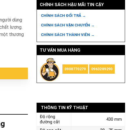
CHÍNH SÁCH HẬU MÃI TIN CẬY
CHÍNH SÁCH ĐỔI TRẢ →
 người dùng
CHÍNH SÁCH VẬN CHUYỂN →
chất lượng.
 một thương
CHÍNH SÁCH THÀNH VIÊN →
TƯ VẤN MUA HÀNG
 số lượng
0908770279
0963289290
THÔNG TIN KỸ THUẬT
Độ rộng
430 mm
ng
đường cắt