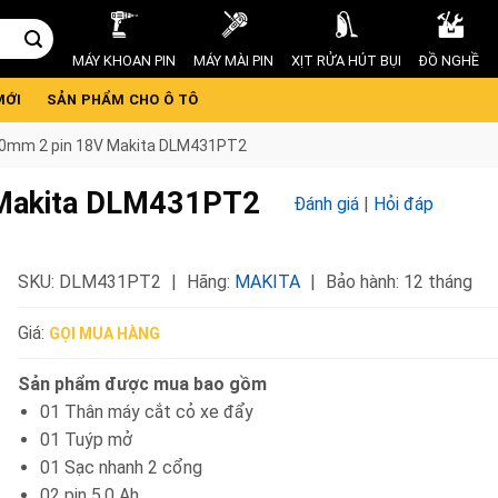
MÁY KHOAN PIN
MÁY MÀI PIN
XỊT RỬA HÚT BỤI
ĐỒ NGHỀ
MỚI
SẢN PHẨM CHO Ô TÔ
30mm 2 pin 18V Makita DLM431PT2
 Makita DLM431PT2
Đánh giá
|
Hỏi đáp
SKU:
DLM431PT2
Hãng:
MAKITA
Bảo hành: 12 tháng
Giá:
GỌI MUA HÀNG
Sản phẩm được mua bao gồm
01 Thân máy cắt cỏ xe đẩy
01 Tuýp mở
01 Sạc nhanh 2 cổng
02 pin 5.0 Ah