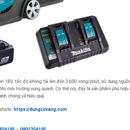
 18V, tốc độ không tải lên đến 3.600 vòng/phút, sử dụng nguồ
đến môi trường xung quanh. Có thể nói, đây là sản phẩm phù hợp 
anh chóng và hiệu quả.
bsite:
https://dungcuvang.com
454195
–
0901354195