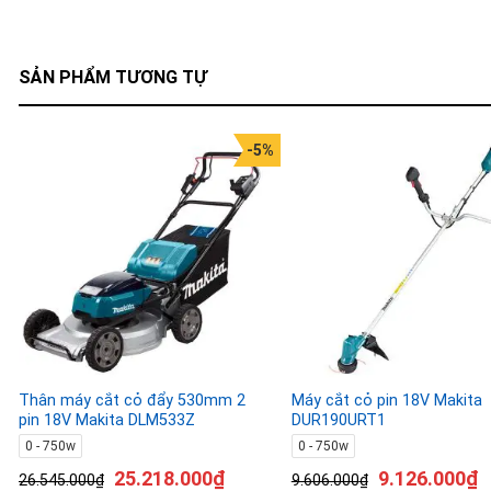
SẢN PHẨM TƯƠNG TỰ
-5%
Thân máy cắt cỏ đẩy 530mm 2
Máy cắt cỏ pin 18V Makita
pin 18V Makita DLM533Z
DUR190URT1
0 - 750w
0 - 750w
25.218.000
₫
9.126.000
₫
26.545.000
₫
9.606.000
₫