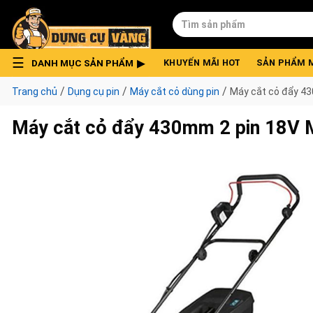
Skip
Tìm
to
kiếm:
content
DANH MỤC SẢN PHẨM
KHUYẾN MÃI HOT
SẢN PHẨM 
/
/
/
Trang chủ
Dụng cụ pin
Máy cắt cỏ dùng pin
Máy cắt cỏ đẩy 4
Máy cắt cỏ đẩy 430mm 2 pin 18V