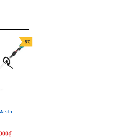
-5%
Makita
000
₫