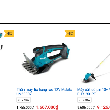
-5%
-5%
Thân máy tỉa hàng rào 12V Makita
Máy cắt cỏ pin 18v 
UM600DZ
DUR190LRT1
0 - 750w
0 - 750w
1.667.000
₫
9.126.
1.755.000
₫
9.606.000
₫