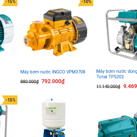
-15%
-10%
Máy bơm nước dùng 
Máy bơm nước INGCO VPM3708
Total TP5202
792.000
₫
880.000
₫
9.469
11.140.000
₫
-15%