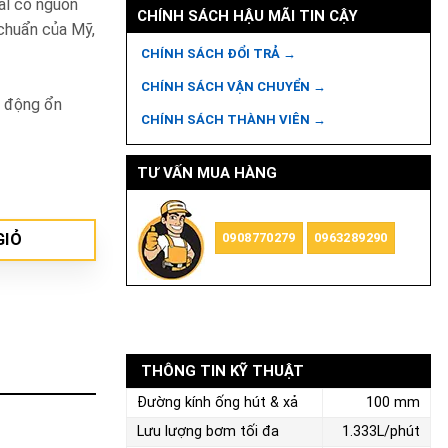
tal có nguồn
CHÍNH SÁCH HẬU MÃI TIN CẬY
chuẩn của Mỹ,
CHÍNH SÁCH ĐỔI TRẢ →
CHÍNH SÁCH VẬN CHUYỂN →
t động ổn
CHÍNH SÁCH THÀNH VIÊN →
TƯ VẤN MUA HÀNG
GIỎ
0908770279
0963289290
THÔNG TIN KỸ THUẬT
Đường kính ống hút & xả
100 mm
Lưu lượng bơm tối đa
1.333L/phút