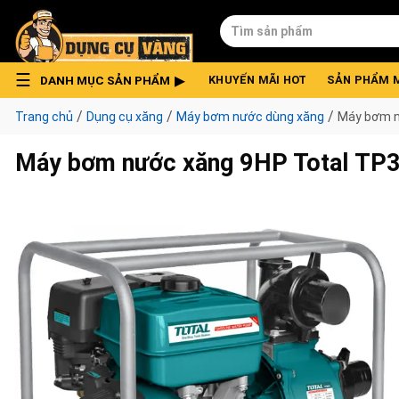
Skip
Tìm
to
kiếm:
content
DANH MỤC SẢN PHẨM
KHUYẾN MÃI HOT
SẢN PHẨM 
/
/
/
Trang chủ
Dụng cụ xăng
Máy bơm nước dùng xăng
Máy bơm n
Máy bơm nước xăng 9HP Total TP