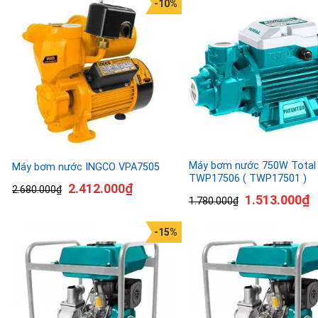
-10%
Máy bơm nước 750W Total
Máy bơm nước INGCO VPA7505
TWP17506 ( TWP17501 )
2.412.000
₫
2.680.000
₫
1.513.000
₫
1.780.000
₫
-15%