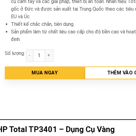
cụ cầm tay và các giải pháp, thiết bị an toàn. Nhãn hiệu To
gốc ở Đức và được sản xuất tại Trung Quốc theo các tiêu 
EU và Úc
Thiết kế chắc chắn, tiện dụng.
Sản phẩm làm từ chất liệu cao cấp cho độ bền cao và hoạ
định.
Số lượng:
Máy bơm nước xăng 9HP Total TP3401 số lượng
MUA NGAY
THÊM VÀO 
P Total TP3401 – Dụng Cụ Vàng