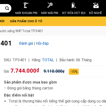
MÁY KHOAN PIN
MÁY MÀI PIN
XỊT RỬA HÚT BỤI
ĐỒ NGHỀ
MỚI
SẢN PHẨM CHO Ô TÔ
ước xăng 9HP Total TP3401
3401
Đánh giá
|
Hỏi đáp
SKU:
TP3401
Hãng:
TOTAL
Bảo hành: 06 Tháng
7.744.000
₫
9.110.000
Giá:
₫
-15%
Sản phẩm được mua bao gồm
– Đóng gói bằng thùng carton
Đặc điểm nổi bật
Total là thương hiệu nổi tiếng thế giới cung cấp dụng cụ d