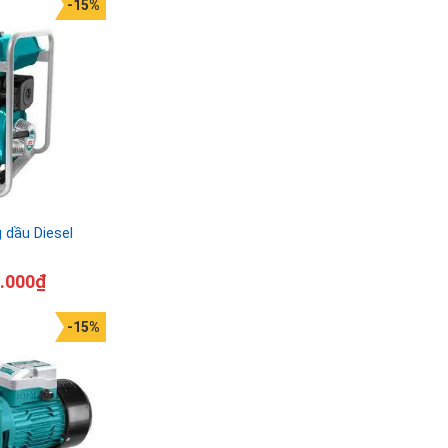
-15%
dầu Diesel
.000
₫
-15%