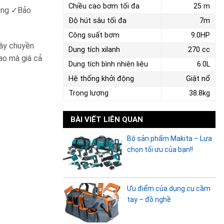
Chiều cao bơm tối đa
25 m
hóng ✓Bảo
Độ hút sâu tối đa
7m
Công suất bơm
9.0HP
dây chuyền
Dung tích xilanh
270 cc
ao mà giá cả
Dung tích bình nhiên liệu
6.0L
Hệ thống khởi động
Giật nổ
Trọng lượng
38.8kg
BÀI VIẾT LIÊN QUAN
Bộ sản phẩm Makita – Lựa
chọn tối ưu của bạn!!
Ưu điểm của dụng cụ cầm
tay – đồ nghề