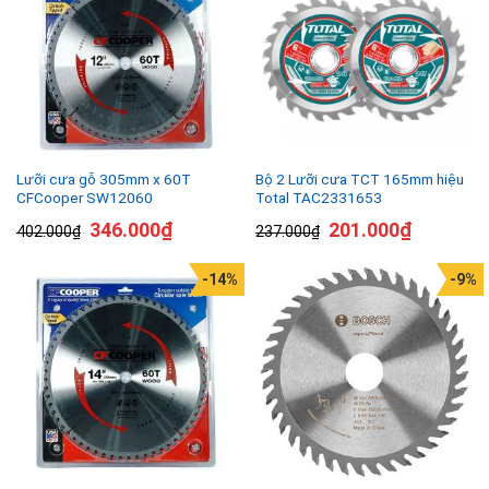
Lưỡi cưa gỗ 305mm x 60T
Bộ 2 Lưỡi cưa TCT 165mm hiệu
CFCooper SW12060
Total TAC2331653
346.000
₫
201.000
₫
402.000
₫
237.000
₫
-14%
-9%