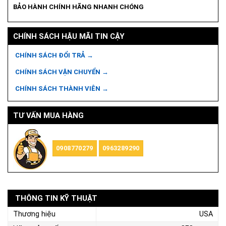
BẢO HÀNH CHÍNH HÃNG NHANH CHÓNG
CHÍNH SÁCH HẬU MÃI TIN CẬY
CHÍNH SÁCH ĐỔI TRẢ →
CHÍNH SÁCH VẬN CHUYỂN →
CHÍNH SÁCH THÀNH VIÊN →
TƯ VẤN MUA HÀNG
0908770279
0963289290
THÔNG TIN KỸ THUẬT
Thương hiệu
USA