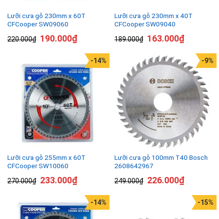
Lưỡi cưa gỗ 230mm x 60T
Lưỡi cưa gỗ 230mm x 40T
CFCooper SW09060
CFCooper SW09040
190.000
₫
163.000
₫
220.000
₫
189.000
₫
-14%
-9%
Lưỡi cưa gỗ 255mm x 60T
Lưỡi cưa gỗ 100mm T40 Bosch
CFCooper SW10060
2608642967
233.000
₫
226.000
₫
270.000
₫
249.000
₫
-14%
-15%