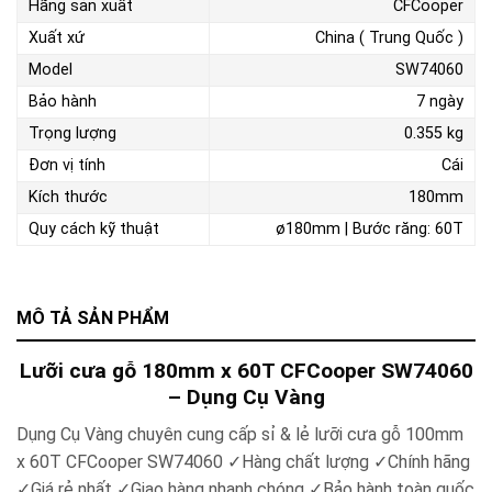
Hãng sản xuất
CFCooper
Xuất xứ
China ( Trung Quốc )
Model
SW74060
Bảo hành
7 ngày
Trọng lượng
0.355 kg
Đơn vị tính
Cái
Kích thước
180mm
Quy cách kỹ thuật
ø180mm | Bước răng: 60T
MÔ TẢ SẢN PHẨM
Lưỡi cưa gỗ 180mm x 60T CFCooper SW74060
– Dụng Cụ Vàng
Dụng Cụ Vàng chuyên cung cấp sỉ & lẻ
lưỡi cưa gỗ 100mm
x 60T CFCooper SW74060
✓
Hàng chất lượng
✓
Chính hãng
✓
Giá rẻ nhất
✓
Giao hàng nhanh chóng
✓
Bảo hành toàn quốc