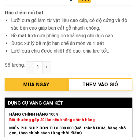
Đặc điểm nổi bật
Lưỡi cưa gỗ làm từ vật liệu cao cấp, có độ cứng và độ
sắc bén cao giúp bạn cắt gỗ nhanh chóng.
Bề mặt lưỡi cưa phẳng có khả năng chịu lực cao.
Được xử lý bề mặt hạn chế ăn mòn và rỉ sét.
Lưỡi cưa chịu được nhiệt độ cao, chịu lực tốt.
Số lượng:
Lưỡi cưa gỗ 180mm x 60T CFCooper SW74060 số lư
MUA NGAY
THÊM VÀO GIỎ
DỤNG CỤ VÀNG CAM KẾT
HÀNG CHÍNH HÃNG 100%
Bồi thường gấp 20 lần nếu không chính hãng
MIỄN PHÍ SHIP ĐƠN TỪ 6.000.000 (Nội thành HCM, hàng nhỏ
gọn, theo chính sách từng thời điểm)