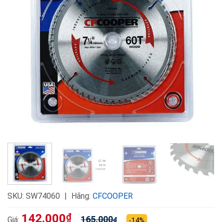
SKU:
SW74060
Hãng:
CFCOOPER
142.000
₫
165.000
Giá:
₫
-14%