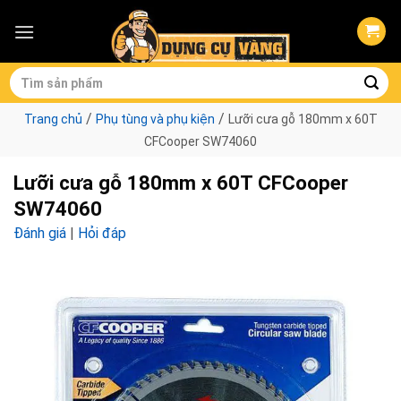
Skip
to
content
Tìm
kiếm:
/
/
Trang chủ
Phụ tùng và phụ kiện
Lưỡi cưa gỗ 180mm x 60T
CFCooper SW74060
Lưỡi cưa gỗ 180mm x 60T CFCooper
SW74060
Đánh giá
|
Hỏi đáp