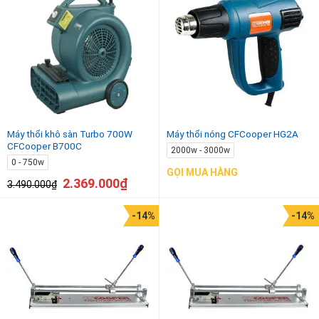
hạng
4.50
5 sao
Máy thổi khô sàn Turbo 700W
Máy thổi nóng CFCooper HG2A
CFCooper B700C
2000w - 3000w
0 - 750w
GỌI MUA HÀNG
2.369.000
₫
3.490.000
₫
-14%
-14%