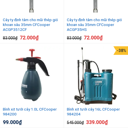
Cây ty định tâm cho mũi thép gió
Cây ty định tâm cho mũi thép gió
khoan sâu 35mm CFCooper
khoan sâu 35mm CFCooper
ACGP3512CF
ACGP35HS
72.000
₫
72.000
₫
83.000
₫
83.000
₫
-38%
Bình xịt tưới cây 1.0L CFCooper
Bình xịt tưới cây 16L CFCooper
984200
984204
99.000
₫
339.000
₫
545.000
₫