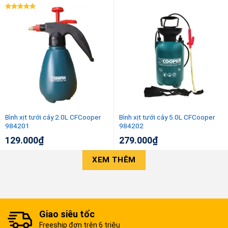
Được xếp
hạng
5.00
5 sao
Bình xịt tưới cây 2.0L CFCooper
Bình xịt tưới cây 5.0L CFCooper
984201
984202
129.000
₫
279.000
₫
XEM THÊM
Giao siêu tốc
Freeship đơn trên 6 triệu