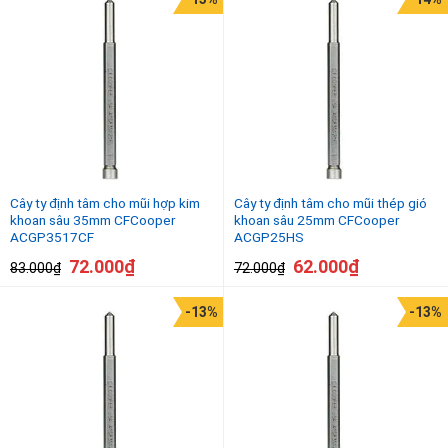
Cây ty định tâm cho mũi hợp kim
Cây ty định tâm cho mũi thép gió
khoan sâu 35mm CFCooper
khoan sâu 25mm CFCooper
ACGP3517CF
ACGP25HS
72.000
₫
62.000
₫
83.000
₫
72.000
₫
-13%
-13%