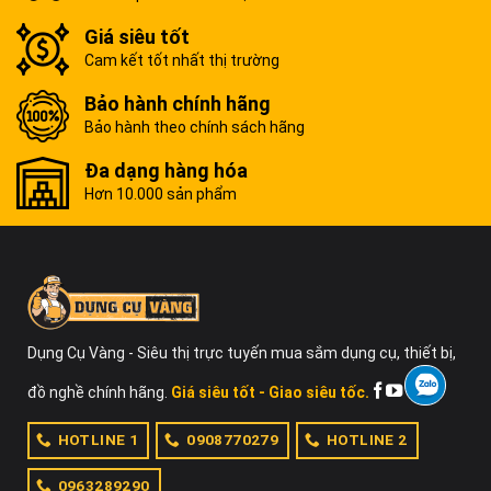
Giá siêu tốt
Cam kết tốt nhất thị trường
Bảo hành chính hãng
Bảo hành theo chính sách hãng
Đa dạng hàng hóa
Hơn 10.000 sản phẩm
Dụng Cụ Vàng - Siêu thị trực tuyến mua sắm dụng cụ, thiết bị,
đồ nghề chính hãng.
Giá siêu tốt - Giao siêu tốc.
HOTLINE 1
0908770279
HOTLINE 2
0963289290