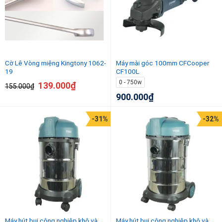
Thiết bị - Dụng cụ khác
Phụ tùng và phụ kiện
Cờ Lê Vòng miệng Kingtony 1062-
Máy mài góc 100mm CFCooper
19
CF100L
0 - 750w
139.000
₫
155.000
₫
900.000
₫
-31%
-32%
Máy hút bụi công nghiệp khô và
Máy hút bụi công nghiệp khô và