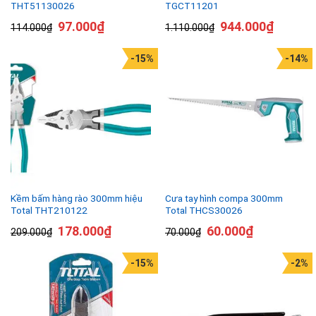
THT51130026
TGCT11201
97.000
₫
944.000
₫
114.000
₫
1.110.000
₫
-15%
-14%
Kềm bấm hàng rào 300mm hiệu
Cưa tay hình compa 300mm
Total THT210122
Total THCS30026
178.000
₫
60.000
₫
209.000
₫
70.000
₫
-15%
-2%