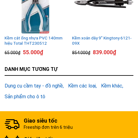
Kềm cắt ống nhựa PVC 140mm
Kềm xoắn dây 9″ Kingtony 6121-
hiệu Total THT230512
09X
55.000
₫
839.000
₫
65.000
₫
854.000
₫
DANH MỤC TƯƠNG TỰ
Dụng cụ cầm tay - đồ nghề
Kềm các loại
Kềm khác
Sản phẩm cho ô tô
Giao siêu tốc
Freeship đơn trên 6 triệu