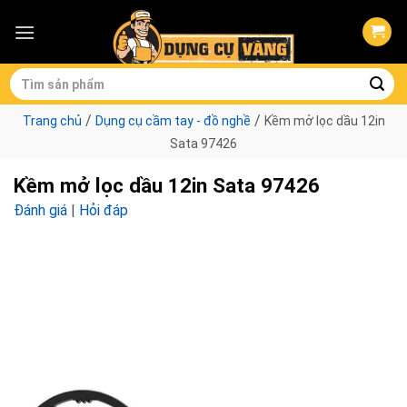
Skip
to
content
Tìm
kiếm:
/
/
Trang chủ
Dụng cụ cầm tay - đồ nghề
Kềm mở lọc dầu 12in
Sata 97426
Kềm mở lọc dầu 12in Sata 97426
Đánh giá
|
Hỏi đáp