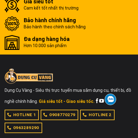
Giá siêu tốt
Cam kết tốt nhất thị trường
Bảo hành chính hãng
Bảo hành theo chính sách hãng
Đa dạng hàng hóa
Hơn 10.000 sản phẩm
Dụng Cụ Vàng - Siêu thị trực tuyến mua sắm dụng cụ, thiết bị, đồ
nghề chính hãng.
Giá siêu tốt - Giao siêu tốc.
HOTLINE 1
0908770279
HOTLINE 2
0963289290