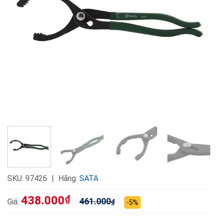
SKU:
97426
Hãng:
SATA
438.000
₫
461.000
Giá:
₫
-5%