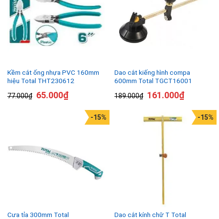
Kềm cắt ống nhựa PVC 160mm
Dao cắt kiếng hình compa
hiệu Total THT230612
600mm Total TGCT16001
65.000
₫
161.000
₫
77.000
₫
189.000
₫
-15%
-15%
Cưa tỉa 300mm Total
Dao cắt kính chữ T Total