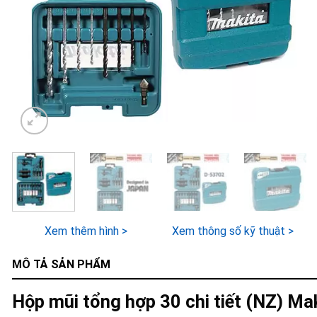
Xem thêm hình >
Xem thông số kỹ thuật >
MÔ TẢ SẢN PHẨM
Hộp mũi tổng hợp 30 chi tiết (NZ) M