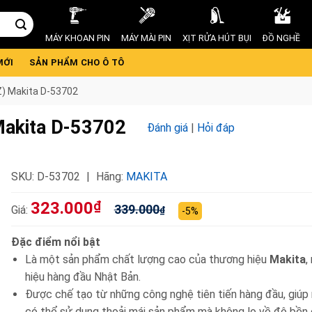
MÁY KHOAN PIN
MÁY MÀI PIN
XỊT RỬA HÚT BỤI
ĐỒ NGHỀ
MỚI
SẢN PHẨM CHO Ô TÔ
NZ) Makita D-53702
 Makita D-53702
Đánh giá
|
Hỏi đáp
SKU:
D-53702
Hãng:
MAKITA
323.000
₫
339.000
Giá:
₫
-5%
Đặc điểm nổi bật
Là một sản phẩm chất lượng cao của thương hiệu
Makita
,
hiệu hàng đầu Nhật Bản.
Được chế tạo từ những công nghệ tiên tiến hàng đầu, giúp
có thể sử dụng thoải mái sản phẩm mà không lo về độ bền 