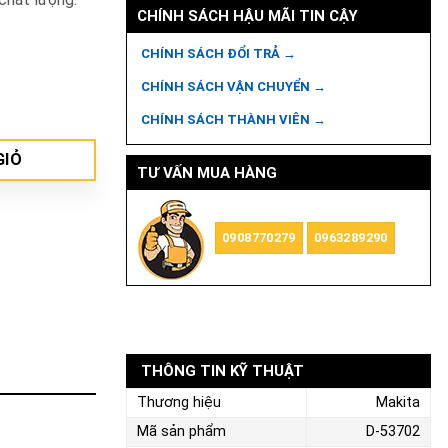
CHÍNH SÁCH HẬU MÃI TIN CẬY
CHÍNH SÁCH ĐỔI TRẢ →
CHÍNH SÁCH VẬN CHUYỂN →
ố lượng
CHÍNH SÁCH THÀNH VIÊN →
GIỎ
TƯ VẤN MUA HÀNG
0908770279
0963289290
THÔNG TIN KỸ THUẬT
Thương hiệu
Makita
Mã sản phẩm
D-53702