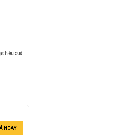
ạt hiệu quả
Á NGAY