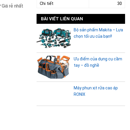
Chi tiết
30
✓
Giá rẻ nhất
BÀI VIẾT LIÊN QUAN
Bộ sản phẩm Makita – Lựa
chọn tối ưu của bạn!!
Ưu điểm của dụng cụ cầm
tay – đồ nghề
Máy phun xịt rửa cao áp
RONIX