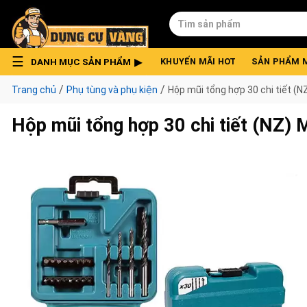
Skip
Tìm
to
kiếm:
content
DANH MỤC SẢN PHẨM
KHUYẾN MÃI HOT
SẢN PHẨM 
/
/
Trang chủ
Phụ tùng và phụ kiện
Hộp mũi tổng hợp 30 chi tiết (
Hộp mũi tổng hợp 30 chi tiết (NZ)