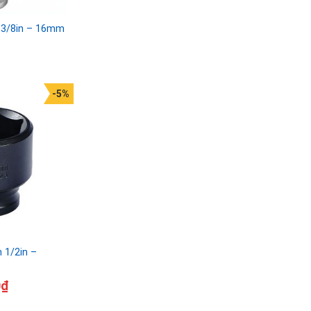
h 3/8in – 16mm
-5%
 1/2in –
0
₫