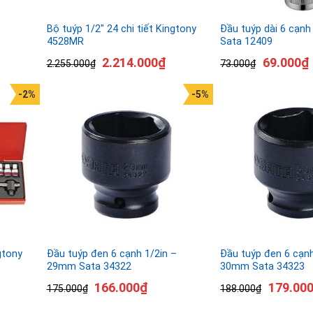
Bộ tuýp 1/2″ 24 chi tiết Kingtony
Đầu tuýp dài 6 cạn
4528MR
Sata 12409
2.214.000
₫
69.000
₫
2.255.000
₫
73.000
₫
-2%
-5%
gtony
Đầu tuýp đen 6 cạnh 1/2in –
Đầu tuýp đen 6 cạnh
29mm Sata 34322
30mm Sata 34323
166.000
₫
179.00
175.000
₫
188.000
₫