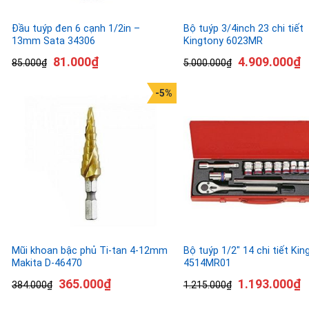
Đầu tuýp đen 6 cạnh 1/2in –
Bộ tuýp 3/4inch 23 chi tiết
13mm Sata 34306
Kingtony 6023MR
81.000
₫
4.909.000
₫
85.000
₫
5.000.000
₫
-5%
Mũi khoan bậc phủ Ti-tan 4-12mm
Bộ tuýp 1/2″ 14 chi tiết Kin
Makita D-46470
4514MR01
365.000
₫
1.193.000
₫
384.000
₫
1.215.000
₫