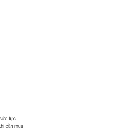
sức lực.
khi cần mua
.