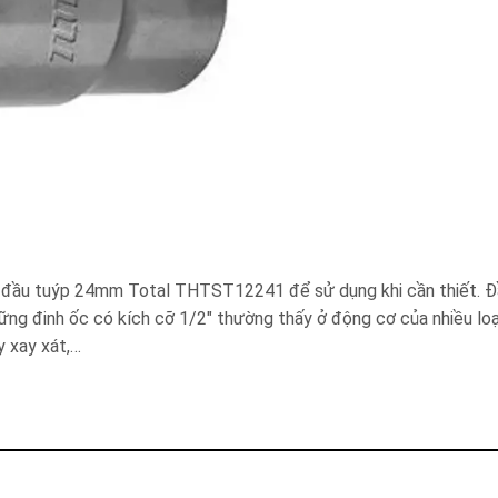
o đầu tuýp 24mm Total THTST12241 để sử dụng khi cần thiết. Đ
đinh ốc có kích cỡ 1/2″ thường thấy ở động cơ của nhiều loạ
y xay xát,…