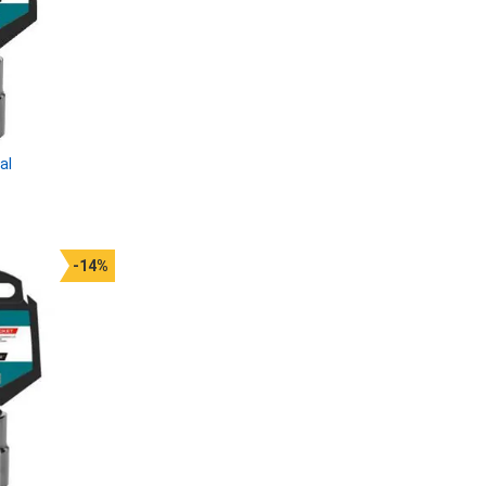
al
-14%