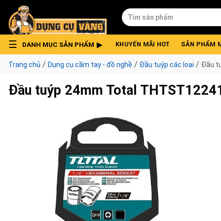
Skip
Tìm
to
kiếm:
content
DANH MỤC SẢN PHẨM
KHUYẾN MÃI HOT
SẢN PHẨM 
/
/
/
Trang chủ
Dụng cụ cầm tay - đồ nghề
Đầu tuýp các loại
Đầu t
Đầu tuýp 24mm Total THTST1224