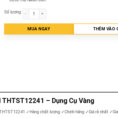
Số lượng:
Đầu tuýp 24mm Total THTST12241 số lượng
MUA NGAY
THÊM VÀO 
l THTST12241 – Dụng Cụ Vàng
al THTST12241
✓
Hàng chất lượng
✓
Chính hãng
✓
Giá rẻ nhất
✓
Gi