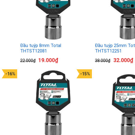
Đầu tuýp 8mm Total
Đầu tuýp 25mm Tot
THTST12081
THTST12251
19.000
₫
32.000
₫
22.000
₫
38.000
₫
-16%
-15%