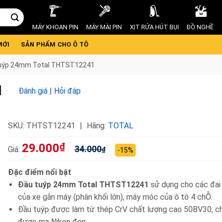
MÁY KHOAN PIN
MÁY MÀI PIN
XỊT RỬA HÚT BỤI
ĐỒ NGHỀ
MỚI
SẢN PHẨM CHO Ô TÔ
uýp 24mm Total THTST12241
1
Đánh giá
|
Hỏi đáp
SKU:
THTST12241
Hãng:
TOTAL
29.000
₫
34.000
Giá:
₫
-15%
Đặc điểm nổi bật
Đầu tuýp 24mm Total THTST12241
sử dụng cho các đai
của xe gắn máy (phân khối lớn), máy móc của ô tô 4 chỖ.
Đầu tuýp được làm từ thép CrV chất lượng cao 50BV30, chị
được mạ Niken đen.