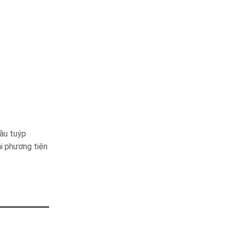
ầu tuýp
i phương tiện