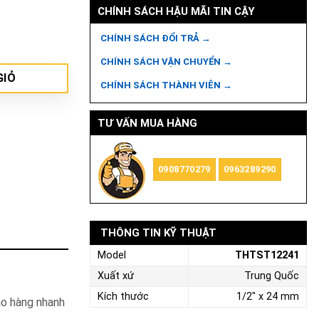
CHÍNH SÁCH HẬU MÃI TIN CẬY
CHÍNH SÁCH ĐỔI TRẢ →
CHÍNH SÁCH VẬN CHUYỂN →
GIỎ
CHÍNH SÁCH THÀNH VIÊN →
TƯ VẤN MUA HÀNG
0908770279
0963289290
THÔNG TIN KỸ THUẬT
Model
THTST12241
Xuất xứ
Trung Quốc
Kích thước
1/2" x 24 mm
ao hàng nhanh