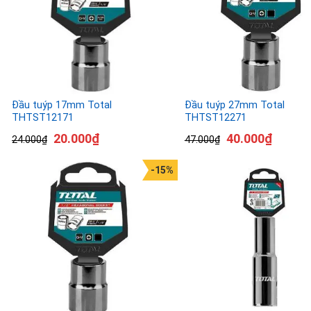
Đầu tuýp 17mm Total
Đầu tuýp 27mm Total
THTST12171
THTST12271
20.000
₫
40.000
₫
24.000
₫
47.000
₫
-15%