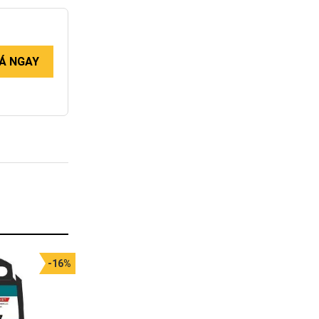
Á NGAY
-16%