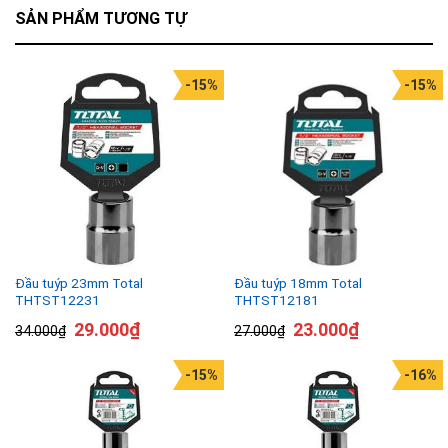
SẢN PHẨM TƯƠNG TỰ
-15%
-15%
Đầu tuýp 23mm Total
Đầu tuýp 18mm Total
THTST12231
THTST12181
29.000
₫
23.000
₫
34.000
₫
27.000
₫
-15%
-16%