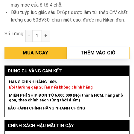
máy móc của ô tô 4 chỗ.
Đầu tuýp lục giác sâu Dr:6pt được làm từ thép CrV chất
lượng cao 50BV30, chịu nhiệt cao, được mạ Niken đen.
Số lượng:
Đầu tuýp lục giác 10mm Total THTST12103L số lượ
MUA NGAY
THÊM VÀO GIỎ
DỤNG CỤ VÀNG CAM KẾT
HÀNG CHÍNH HÃNG 100%
Bồi thường gấp 20 lần nếu không chính hãng
MIỄN PHÍ SHIP ĐƠN TỪ 6.000.000 (Nội thành HCM, hàng nhỏ
gọn, theo chính sách từng thời điểm)
BẢO HÀNH CHÍNH HÃNG NHANH CHÓNG
CHÍNH SÁCH HẬU MÃI TIN CẬY