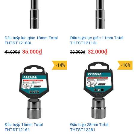
Đầu tuýp lục giác 18mm Total
Đầu tuýp lục giác 11mm Total
THTST12183L
THTST12113L
35.000
₫
32.000
₫
41.000
₫
38.000
₫
-14%
-16%
Đầu tuýp 16mm Total
Đầu tuýp 28mm Total
THTST12161
THTST12281