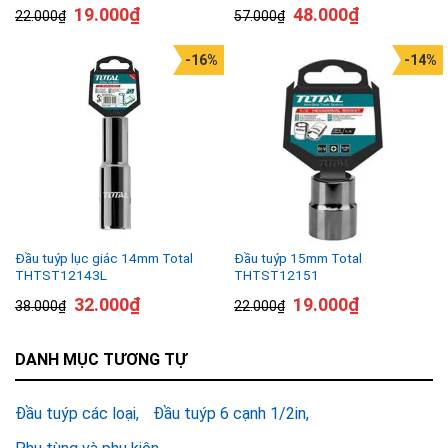
19.000
₫
48.000
₫
22.000
₫
57.000
₫
-16%
-14%
Đầu tuýp lục giác 14mm Total
Đầu tuýp 15mm Total
THTST12143L
THTST12151
32.000
₫
19.000
₫
38.000
₫
22.000
₫
DANH MỤC TƯƠNG TỰ
Đầu tuýp các loại
Đầu tuýp 6 cạnh 1/2in