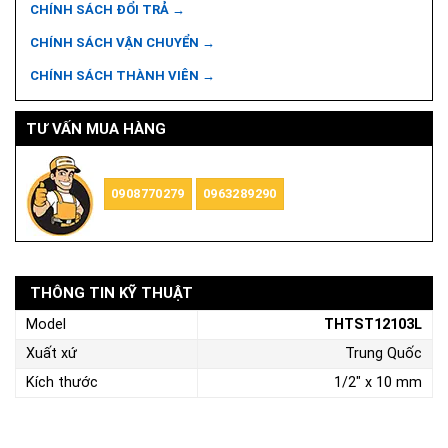
CHÍNH SÁCH ĐỔI TRẢ →
CHÍNH SÁCH VẬN CHUYỂN →
CHÍNH SÁCH THÀNH VIÊN →
TƯ VẤN MUA HÀNG
0908770279
0963289290
THÔNG TIN KỸ THUẬT
Model
THTST12103L
Xuất xứ
Trung Quốc
Kích thước
1/2" x 10 mm