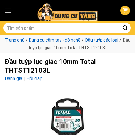
Skip
to
content
Tìm
kiếm:
/
/
/
Trang chủ
Dụng cụ cầm tay - đồ nghề
Đầu tuýp các loại
Đầu
tuýp lục giác 10mm Total THTST12103L
Đầu tuýp lục giác 10mm Total
THTST12103L
Đánh giá
|
Hỏi đáp