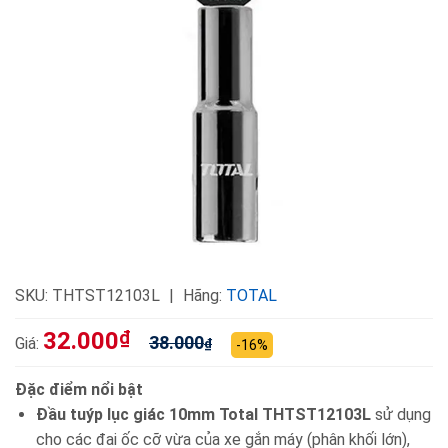
SKU:
THTST12103L
Hãng:
TOTAL
32.000
₫
38.000
Giá:
₫
-16%
Đặc điểm nổi bật
Đầu tuýp lục giác 10mm Total THTST12103L
sử dụng
cho các đai ốc cỡ vừa của xe gắn máy (phân khối lớn),