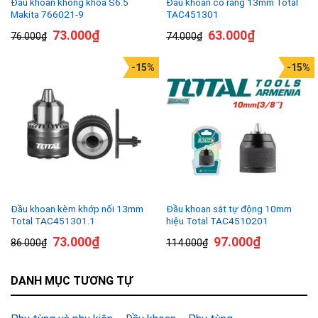
Đầu khoan không khóa S6.5
Đầu khoan có răng 13mm Total
Makita 766021-9
TAC451301
73.000
₫
63.000
₫
76.000
₫
74.000
₫
-15%
-15%
Đầu khoan kèm khớp nối 13mm
Đầu khoan sắt tự động 10mm
Total TAC451301.1
hiệu Total TAC4510201
73.000
₫
97.000
₫
86.000
₫
114.000
₫
DANH MỤC TƯƠNG TỰ