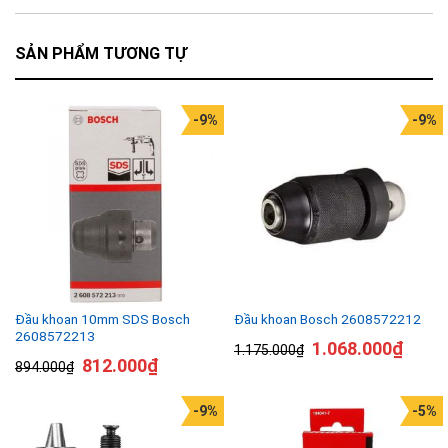
SẢN PHẨM TƯƠNG TỰ
-9%
-9%
Đầu khoan 10mm SDS Bosch
Đầu khoan Bosch 2608572212
2608572213
1.068.000
₫
1.175.000
₫
812.000
₫
894.000
₫
-9%
-5%