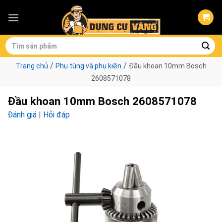
Skip
to
content
Tìm
kiếm:
/
/
Trang chủ
Phụ tùng và phụ kiện
Đầu khoan 10mm Bosch
2608571078
Đầu khoan 10mm Bosch 2608571078
Đánh giá
|
Hỏi đáp