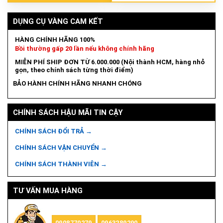
DỤNG CỤ VÀNG CAM KẾT
HÀNG CHÍNH HÃNG 100%
Bồi thường gấp 20 lần nếu không chính hãng
MIỄN PHÍ SHIP ĐƠN TỪ 6.000.000 (Nội thành HCM, hàng nhỏ
gọn, theo chính sách từng thời điểm)
BẢO HÀNH CHÍNH HÃNG NHANH CHÓNG
CHÍNH SÁCH HẬU MÃI TIN CẬY
CHÍNH SÁCH ĐỔI TRẢ →
CHÍNH SÁCH VẬN CHUYỂN →
CHÍNH SÁCH THÀNH VIÊN →
TƯ VẤN MUA HÀNG
0908770279
0963289290