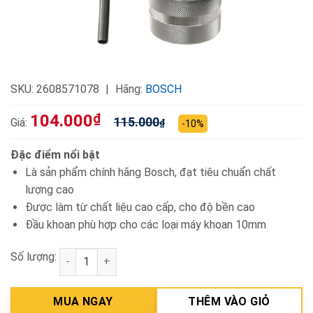
SKU:
2608571078
Hãng:
BOSCH
104.000
₫
115.000
Giá:
₫
-10%
Đặc điểm nổi bật
Là sản phẩm chính hãng Bosch, đạt tiêu chuẩn chất
lượng cao
Được làm từ chất liệu cao cấp, cho độ bền cao
Đầu khoan phù hợp cho các loại máy khoan 10mm
Số lượng:
Đầu khoan 10mm Bosch 2608571078 số lượng
MUA NGAY
THÊM VÀO GIỎ