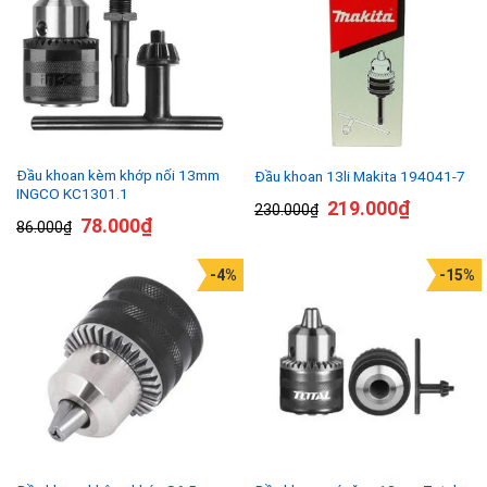
Đầu khoan kèm khớp nối 13mm
Đầu khoan 13li Makita 194041-7
INGCO KC1301.1
219.000
₫
230.000
₫
78.000
₫
86.000
₫
-4%
-15%