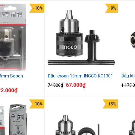
-10%
-9%
13mm Bosch
Đầu khoan 13mm INGCO KC1301
Đầu kh
67.000
₫
74.000
₫
1.175.
22.000
₫
-10%
-15%