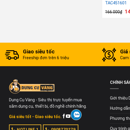
TAC451601
1
166.000
₫
Giao siêu tốc
Giá 
Freeship đơn trên 6 triệu
Cam k
CHÍNH SÁ
Giới thiệu
Dụng Cụ Vàng - Siêu thị trực tuyến mua
sắm dụng cụ, thiết bị, đồ nghề chính hãng.
Hướng dẫn
Giá siêu tốt - Giao siêu tốc.
Phương th
Quy trình 
HOTLINE 1
0908770279