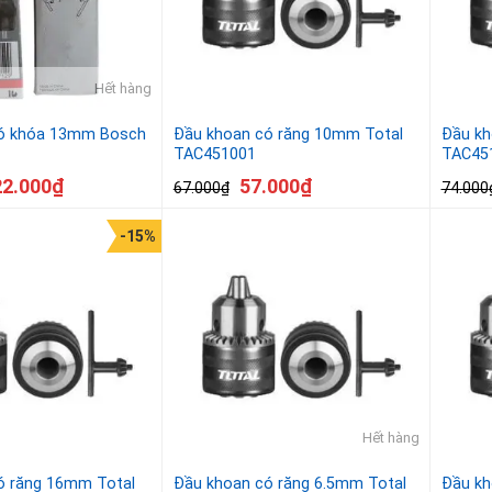
Hết hàng
có khóa 13mm Bosch
Đầu khoan có răng 10mm Total
Đầu kh
TAC451001
TAC45
22.000
₫
57.000
₫
67.000
₫
74.000
-15%
Hết hàng
ó răng 16mm Total
Đầu khoan có răng 6.5mm Total
Đầu kh