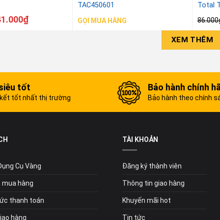
TAC450601
Total 
41.000
₫
86.000
GỌI MUA HÀNG
XEM THÊM
siêu tốt
Bảo hành chính h
ết tốt nhất thị trường
Bảo hành theo chính s
CH
TÀI KHOẢN
 Dụng Cụ Vàng
Đăng ký thành viên
 mua hàng
Thông tin giao hàng
ức thanh toán
Khuyến mãi hot
giao hàng
Tin tức