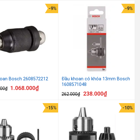
-9%
-9%
oan Bosch 2608572212
Đầu khoan có khóa 13mm Bosch
1608571048
1.068.000
₫
000
₫
238.000
₫
262.000
₫
-15%
-10%