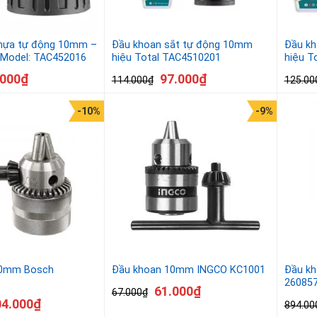
hựa tự động 10mm –
Đầu khoan sắt tự động 10mm
Đầu kh
– Model: TAC452016
hiệu Total TAC4510201
hiệu T
.000
₫
97.000
₫
114.000
₫
125.00
-10%
-9%
10mm Bosch
Đầu khoan 10mm INGCO KC1001
Đầu k
26085
61.000
₫
67.000
₫
04.000
₫
894.00