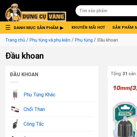
Skip
Tìm
to
kiếm:
content
DANH MỤC SẢN PHẨM
KHUYẾN MÃI HOT
SẢN PHẨM 
/
/
/
Trang chủ
Phụ tùng và phụ kiện
Phụ tùng
Đầu khoan
Đầu khoan
Tổng:
31
sản
ĐẦU KHOAN
Phụ Tùng Khác
Chổi Than
Công Tắc