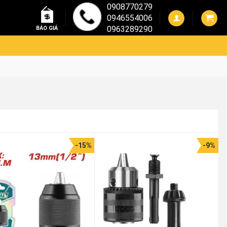
0908770279
0946554006
0963289290
BÁO GIÁ
-15%
-9%