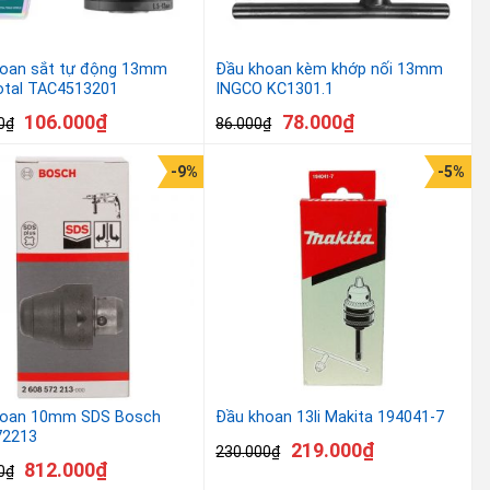
oan sắt tự động 13mm
Đầu khoan kèm khớp nối 13mm
otal TAC4513201
INGCO KC1301.1
106.000
₫
78.000
₫
0
₫
86.000
₫
-9%
-5%
hoan 10mm SDS Bosch
Đầu khoan 13li Makita 194041-7
72213
219.000
₫
230.000
₫
812.000
₫
0
₫