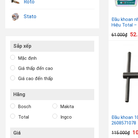
Roto
Stato
Đầu khoan n
Hiệu Total 
52
61.000
₫
Sắp xếp
Mặc định
Giá thấp đến cao
Giá cao đến thấp
Hãng
Bosch
Makita
Total
Ingco
Đầu khoan 
2608571078
1
Giá
115.000
₫