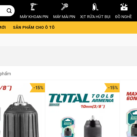
MÁY KHOAN PIN
MÁY MÀI PIN
XỊT RỬA HÚT BỤI
ĐỒ NGHỀ
MỚI
SẢN PHẨM CHO Ô TÔ
 phẩm
-15%
-15%