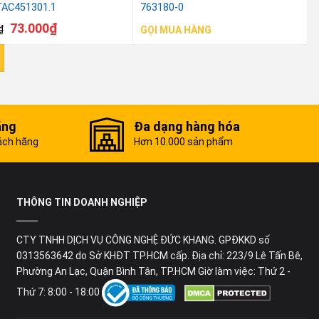
TAC451301.1
763180-0
73.000
₫
₫
GỌI MUA HÀNG
ãng
Đa dạng hàng hóa
ách hãng
Hơn 10.000 sản phẩm
THÔNG TIN DOANH NGHIỆP
CTY TNHH DỊCH VỤ CÔNG NGHỆ ĐỨC KHANG. GPĐKKD số
0313563642 do Sở KHĐT TP.HCM cấp. Địa chỉ: 223/9 Lê Tấn Bê,
Phường An Lạc, Quận Bình Tân, TP.HCM Giờ làm việc: Thứ 2 -
Thứ 7: 8:00 - 18:00