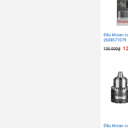
Đầu khoan 
2608571079
1
135.000
₫
Đầu khoan c