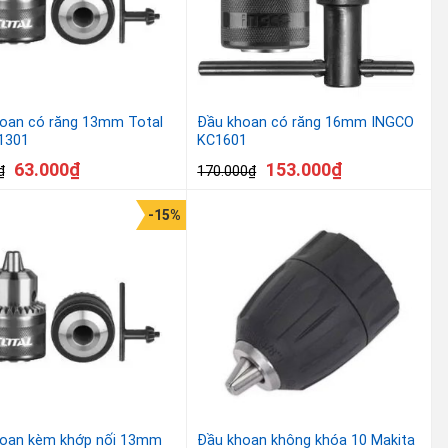
oan có răng 13mm Total
Đầu khoan có răng 16mm INGCO
1301
KC1601
63.000
₫
153.000
₫
₫
170.000
₫
-15%
oan kèm khớp nối 13mm
Đầu khoan không khóa 10 Makita