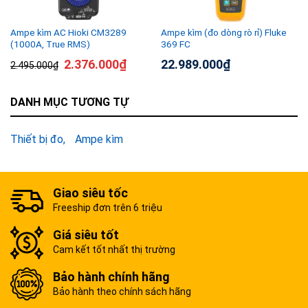
Ampe kìm AC Hioki CM3289
Ampe kìm (đo dòng rò rỉ) Fluke
(1000A, True RMS)
369 FC
2.376.000
₫
22.989.000
₫
2.495.000
₫
DANH MỤC TƯƠNG TỰ
Thiết bị đo
Ampe kìm
Giao siêu tốc
Freeship đơn trên 6 triệu
Giá siêu tốt
Cam kết tốt nhất thị trường
Bảo hành chính hãng
Bảo hành theo chính sách hãng