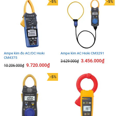
-5%
-5%
Ampe kìm đo AC/DC Hioki
Ampe kìm AC Hioki CM3291
CM4375
3.456.000
₫
3.629.000
₫
9.720.000
₫
10.206.000
₫
-5%