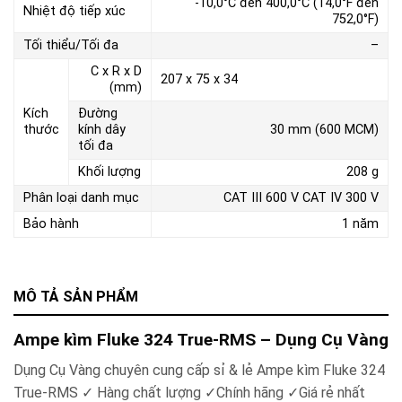
-10,0°C đến 400,0°C (14,0°F đến
Nhiệt độ tiếp xúc
752,0°F)
Tối thiểu/Tối đa
–
C x R x D
207 x 75 x 34
(mm)
Kích
Đường
thước
kính dây
30 mm (600 MCM)
tối đa
Khối lượng
208 g
Phân loại danh mục
CAT III 600 V CAT IV 300 V
Bảo hành
1 năm
MÔ TẢ SẢN PHẨM
Ampe kìm Fluke 324 True-RMS – Dụng Cụ Vàng
Dụng Cụ Vàng chuyên cung cấp sỉ & lẻ Ampe kìm Fluke 324
True-RMS ✓ Hàng chất lượng ✓Chính hãng ✓Giá rẻ nhất