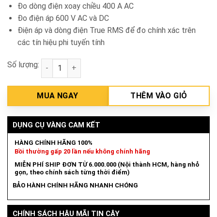
Đo dòng điện xoay chiều 400 A AC
Đo điện áp 600 V AC và DC
Điện áp và dòng điện True RMS để đo chính xác trên
các tín hiệu phi tuyến tính
Số lượng:
Ampe kìm Fluke 324 True-RMS số lượng
MUA NGAY
THÊM VÀO GIỎ
DỤNG CỤ VÀNG CAM KẾT
HÀNG CHÍNH HÃNG 100%
Bồi thường gấp 20 lần nếu không chính hãng
MIỄN PHÍ SHIP ĐƠN TỪ 6.000.000 (Nội thành HCM, hàng nhỏ
gọn, theo chính sách từng thời điểm)
BẢO HÀNH CHÍNH HÃNG NHANH CHÓNG
CHÍNH SÁCH HẬU MÃI TIN CẬY