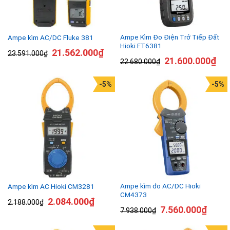
Ampe Kìm Đo Điện Trở Tiếp Đất
Ampe kìm AC/DC Fluke 381
Hioki FT6381
21.562.000
₫
23.591.000
₫
21.600.000
₫
22.680.000
₫
-5%
-5%
Ampe kìm đo AC/DC Hioki
Ampe kìm AC Hioki CM3281
CM4373
2.084.000
₫
2.188.000
₫
7.560.000
₫
7.938.000
₫