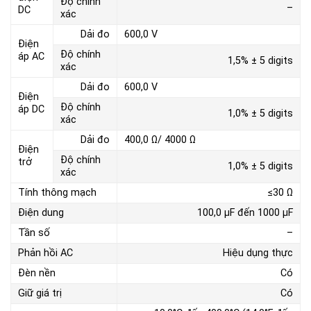
Độ chính
–
DC
xác
Dải đo
600,0 V
Điện
Độ chính
áp AC
1,5% ± 5 digits
xác
Dải đo
600,0 V
Điện
Độ chính
áp DC
1,0% ± 5 digits
xác
Dải đo
400,0 Ω/ 4000 Ω
Điện
Độ chính
trở
1,0% ± 5 digits
xác
Tính thông mạch
≤30 Ω
Điện dung
100,0 μF đến 1000 μF
Tần số
–
Phản hồi AC
Hiệu dụng thực
Đèn nền
Có
Giữ giá trị
Có