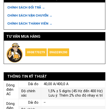
CHÍNH SÁCH ĐỔI TRẢ →
CHÍNH SÁCH VẬN CHUYỂN →
CHÍNH SÁCH THÀNH VIÊN →
TƯ VẤN MUA HÀNG
0908770279
0963289290
THÔNG TIN KỸ THUẬT
Dải đo
40,00 A/400,0 A
Dòng
điện
Độ chính
1,5% ± 5 digits (45 Hz đến 400 Hz)
AC
xác
Lưu ý: Thêm 2% cho độ nhạy vị trí
Dải đo
–
Dòng
điện