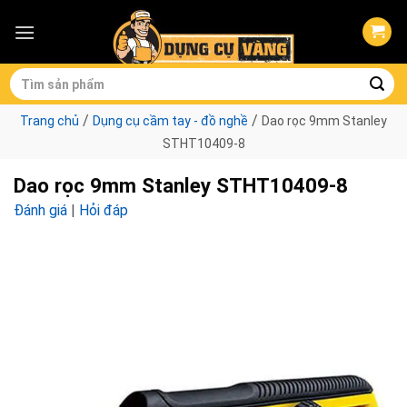
Skip
to
content
Tìm
kiếm:
/
/
Trang chủ
Dụng cụ cầm tay - đồ nghề
Dao rọc 9mm Stanley
STHT10409-8
Dao rọc 9mm Stanley STHT10409-8
Đánh giá
|
Hỏi đáp