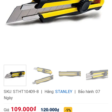
SKU:
STHT10409-8
Hãng:
STANLEY
Bảo hành: 07
Ngày
109.000
₫
120.000
Giá:
₫
-9%