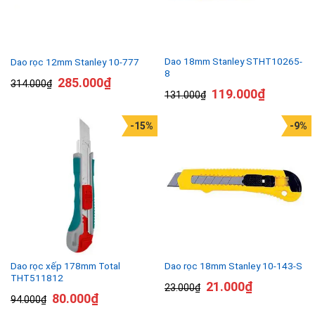
Dao 18mm Stanley STHT10265-
Dao rọc 12mm Stanley 10-777
8
285.000
₫
314.000
₫
119.000
₫
131.000
₫
-15%
-9%
Dao rọc xếp 178mm Total
Dao rọc 18mm Stanley 10-143-S
THT511812
21.000
₫
23.000
₫
80.000
₫
94.000
₫