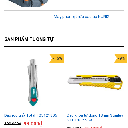
Máy phun xịt rửa cao áp RONIX
SẢN PHẨM TƯƠNG TỰ
-15%
-9%
Dao khóa tự động 18mm Stanley
Dao rọc giấy Total TG5121806
STHT10276-8
93.000
₫
109.000
₫