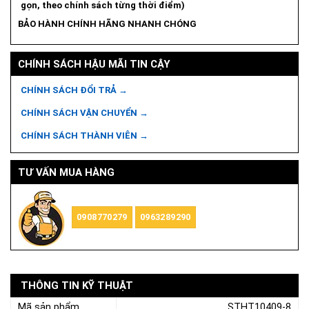
gọn, theo chính sách từng thời điểm)
BẢO HÀNH CHÍNH HÃNG NHANH CHÓNG
CHÍNH SÁCH HẬU MÃI TIN CẬY
CHÍNH SÁCH ĐỔI TRẢ →
CHÍNH SÁCH VẬN CHUYỂN →
CHÍNH SÁCH THÀNH VIÊN →
TƯ VẤN MUA HÀNG
0908770279
0963289290
THÔNG TIN KỸ THUẬT
Mã sản phẩm
STHT10409-8