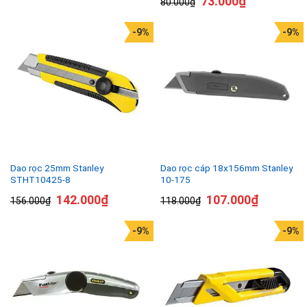
73.000
₫
80.000
₫
-9%
-9%
Dao rọc 25mm Stanley
Dao rọc cáp 18x156mm Stanley
STHT10425-8
10-175
142.000
₫
107.000
₫
156.000
₫
118.000
₫
-9%
-9%