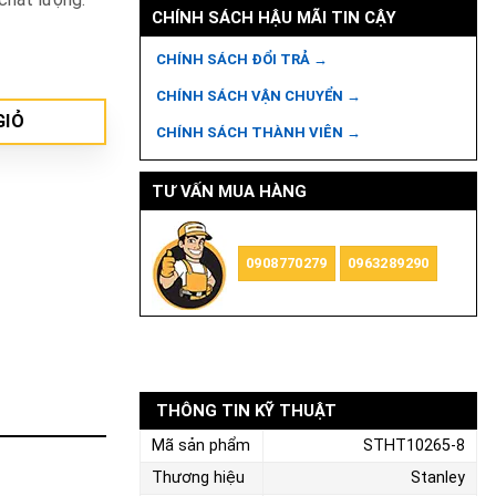
CHÍNH SÁCH HẬU MÃI TIN CẬY
CHÍNH SÁCH ĐỔI TRẢ →
CHÍNH SÁCH VẬN CHUYỂN →
GIỎ
CHÍNH SÁCH THÀNH VIÊN →
TƯ VẤN MUA HÀNG
0908770279
0963289290
THÔNG TIN KỸ THUẬT
Mã sản phẩm
STHT10265-8
Thương hiệu
Stanley