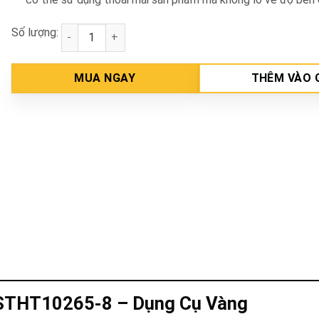
Số lượng:
Dao 18mm Stanley STHT10265-8 số lượng
MUA NGAY
THÊM VÀO 
STHT10265-8 – Dụng Cụ Vàng