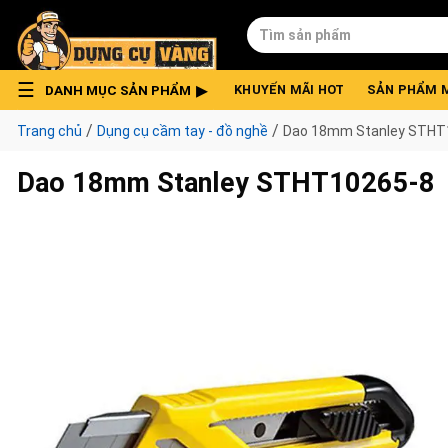
Skip
Tìm
to
kiếm:
content
DANH MỤC SẢN PHẨM
KHUYẾN MÃI HOT
SẢN PHẨM 
/
/
Trang chủ
Dụng cụ cầm tay - đồ nghề
Dao 18mm Stanley STHT
Dao 18mm Stanley STHT10265-8