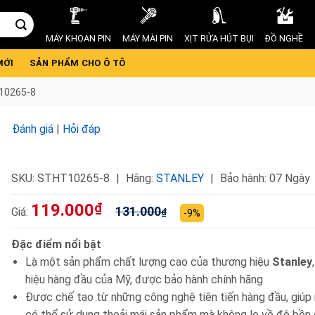
MÁY KHOAN PIN
MÁY MÀI PIN
XỊT RỬA HÚT BỤI
ĐỒ NGHỀ
MỚI
SẢN PHẨM CHO Ô TÔ
10265-8
Đánh giá
|
Hỏi đáp
SKU:
STHT10265-8
Hãng:
STANLEY
Bảo hành: 07 Ngày
119.000
₫
131.000
Giá:
₫
-9%
Đặc điểm nổi bật
Là một sản phẩm chất lượng cao của thương hiệu
Stanley
hiệu hàng đầu của Mỹ, được bảo hành chính hãng
Được chế tạo từ những công nghệ tiên tiến hàng đầu, giúp
có thể sử dụng thoải mái sản phẩm mà không lo về độ bền 