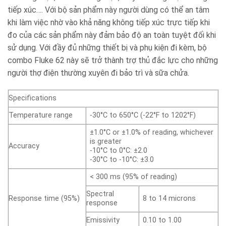
tiếp xúc…. Với bộ sản phẩm này người dùng có thể an tâm
khi làm việc nhờ vào khả năng không tiếp xúc trực tiếp khi
đo của các sản phẩm này đảm bảo độ an toàn tuyệt đối khi
sử dụng. Với đầy đủ những thiết bị và phụ kiện đi kèm, bộ
combo Fluke 62 này sẽ trở thành trợ thủ đắc lực cho những
người thợ điện thường xuyên đi bảo trì và sữa chửa.
Specifications
Temperature range
-30°C to 650°C (-22°F to 1202°F)
±1.0°C or ±1.0% of reading, whichever
is greater
Accuracy
-10°C to 0°C: ±2.0
-30°C to -10°C: ±3.0
< 300 ms (95% of reading)
Spectral
Response time (95%)
8 to 14 microns
response
Emissivity
0.10 to 1.00