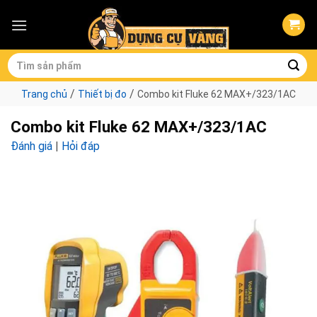
Skip
to
content
Tìm
kiếm:
/
/
Trang chủ
Thiết bị đo
Combo kit Fluke 62 MAX+/323/1AC
Combo kit Fluke 62 MAX+/323/1AC
Đánh giá
|
Hỏi đáp