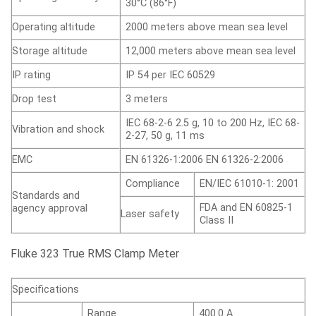
30°C (86°F)
Operating altitude
2000 meters above mean sea level
Storage altitude
12,000 meters above mean sea level
IP rating
IP 54 per IEC 60529
Drop test
3 meters
IEC 68-2-6 2.5 g, 10 to 200 Hz, IEC 68-
Vibration and shock
2-27, 50 g, 11 ms
EMC
EN 61326-1:2006 EN 61326-2:2006
Compliance
EN/IEC 61010-1: 2001
Standards and
FDA and EN 60825-1
agency approval
Laser safety
Class II
Fluke 323 True RMS Clamp Meter
Specifications
Range
400.0 A