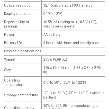
Optical resolution
12:1 (calculated at 90% energy)
Display resolution
0.1°C (0.2°F)
Repeatability of
±0.5% of reading or < ±0.5°C (1°F),
readings
whichever is greater
Power
AA battery
Battery life
8 hours with laser and backlight on
Physical Specifications
Weight
255 g (8.99 oz)
175 x 85 x 75 mm (6.88 x 3.34 x 2.95
Size
in)
Operating
0°C to 50°C (32°F to 122°F)
temperature
-20°C to 60°C (-4°F to 140°F), (without
Storage temperature
battery)
10% to 90% RH non-condensing at
Operating humidity