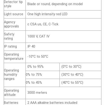
Detector tip
Blade or round, depending on model
style
Light source
One high intensity red LED
Agency
c CSA us, CE, C-Tick
approvals
Safety
1000 V, CAT IV
rating
IP rating
IP 40
Operating
-10°C to 50°C
temperature
0% to 95%
(0°C to 30°C)
Operating
humidity
0% to 75%
(30°C to 40°C)
ranges
0% to 45%
(40°C to 55°C)
Operating
3000 meters
altitude
Batteries
2 AAA alkaline batteries included