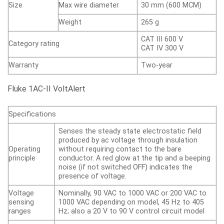
Size
Max wire diameter
30 mm (600 MCM)
Weight
265 g
CAT III 600 V
Category rating
CAT IV 300 V
Warranty
Two-year
Fluke 1AC-II VoltAlert
Specifications
Senses the steady state electrostatic ﬁeld
produced by ac voltage through insulation
Operating
without requiring contact to the bare
principle
conductor. A red glow at the tip and a beeping
noise (if not switched OFF) indicates the
presence of voltage.
Voltage
Nominally, 90 VAC to 1000 VAC or 200 VAC to
sensing
1000 VAC depending on model, 45 Hz to 405
ranges
Hz; also a 20 V to 90 V control circuit model