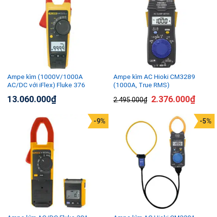
Ampe kìm (1000V/1000A
Ampe kìm AC Hioki CM3289
AC/DC với iFlex) Fluke 376
(1000A, True RMS)
13.060.000
₫
2.376.000
₫
2.495.000
₫
-9%
-5%