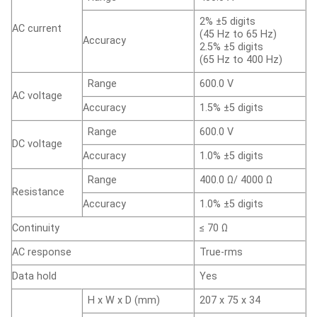
2% ±5 digits
AC current
(45 Hz to 65 Hz)
Accuracy
2.5% ±5 digits
(65 Hz to 400 Hz)
Range
600.0 V
AC voltage
Accuracy
1.5% ±5 digits
Range
600.0 V
DC voltage
Accuracy
1.0% ±5 digits
Range
400.0 Ω/ 4000 Ω
Resistance
Accuracy
1.0% ±5 digits
Continuity
≤ 70 Ω
AC response
True-rms
Data hold
Yes
H x W x D (mm)
207 x 75 x 34