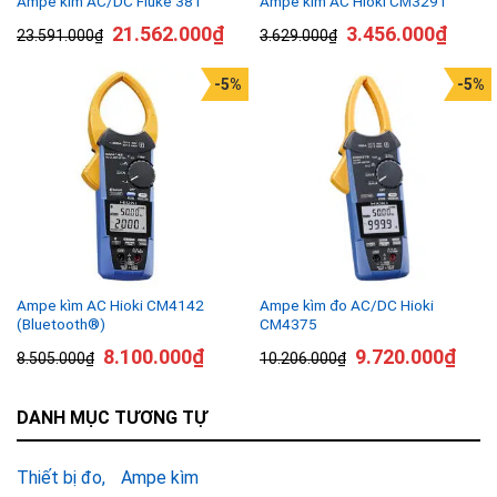
Ampe kìm AC/DC Fluke 381
Ampe kìm AC Hioki CM3291
21.562.000
₫
3.456.000
₫
23.591.000
₫
3.629.000
₫
-5%
-5%
Ampe kìm AC Hioki CM4142
Ampe kìm đo AC/DC Hioki
(Bluetooth®)
CM4375
8.100.000
₫
9.720.000
₫
8.505.000
₫
10.206.000
₫
DANH MỤC TƯƠNG TỰ
Thiết bị đo
Ampe kìm