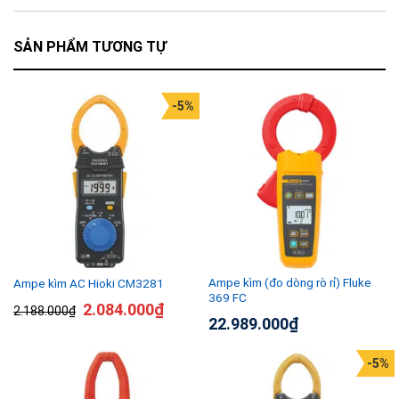
SẢN PHẨM TƯƠNG TỰ
-5%
Ampe kìm (đo dòng rò rỉ) Fluke
Ampe kìm AC Hioki CM3281
369 FC
2.084.000
₫
2.188.000
₫
22.989.000
₫
-5%