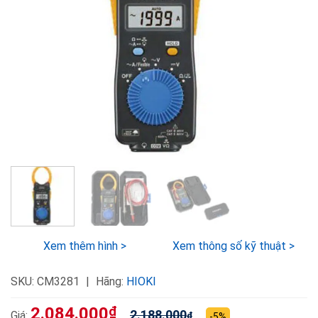
Xem thêm hình >
Xem thông số kỹ thuật >
SKU:
CM3281
Hãng:
HIOKI
2.084.000
₫
2.188.000
Giá:
₫
-5%