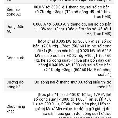
80.0 V tới 600.0 V, 1 thang đo, sai số cơ bản :
Điện áp
±0.7% rdg. ±3dgt. (Tần số dòng: 45 tới 1 kHz,
dòng AC
True RMS)
0.060 A tới 600.0 A, 3 thang đo, sai sô cơ bản
Dòng điện
: ±1.3% rdg. ±3dgt. (Đặc điểm tần số: 45 tới 1
AC
kHz, True RMS)
[Một pha] 0.005 kW tới 360.0 kW, sai số cơ
bản: ±2.0% rdg. ±7dgt. (50/ 60 Hz, hệ số công
suất=1) [Ba pha cân bằng] 0.020 kW tới 623.5
kW sai số cơ bản: ±3.0% rdg. ±10dgt. (50/ 60
Công suất
Hz, hệ số công suất=1) [Ba pha bốn dây cân
bằng] 0.040 kW tới 1080 kW sai số cơ bản:
±2.0% rdg. ±3dgt. (50/ 60 Hz, ệ số công
suất=1)
Cường độ
Đo sóng hài ở thang thứ 30, tổng biểu thị độ
sóng hài
méo hài
[Góc pha *1] lead -180.0° tới lag 179.9°, [hệ
số công suất] -1.000 to 1.000 [Tần suất] 45.0
Hz tới 999.9 Hz, PEAK, Phát hiện pha, Hiển thị
Chức năng
giá trị Max/ Min value, tự động giữ giá trị đo,
khác
so sánh các giá trị đo, công suất ở ước