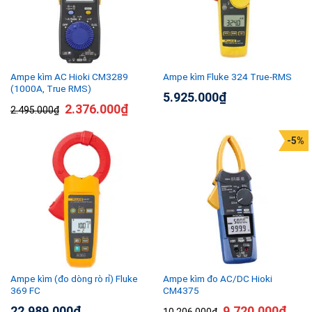
Ampe kìm AC Hioki CM3289
Ampe kìm Fluke 324 True-RMS
(1000A, True RMS)
5.925.000
₫
2.376.000
₫
2.495.000
₫
-5%
Ampe kìm (đo dòng rò rỉ) Fluke
Ampe kìm đo AC/DC Hioki
369 FC
CM4375
22.989.000
₫
9.720.000
₫