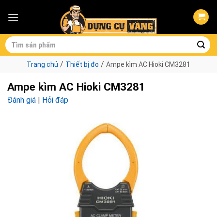
Skip
to
content
Tìm
kiếm:
/
/
Trang chủ
Thiết bị đo
Ampe kìm AC Hioki CM3281
Ampe kìm AC Hioki CM3281
Đánh giá
|
Hỏi đáp