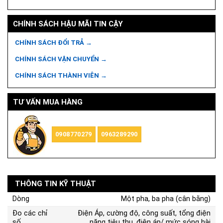
CHÍNH SÁCH HẬU MÃI TIN CẬY
CHÍNH SÁCH ĐỔI TRẢ →
CHÍNH SÁCH VẬN CHUYỂN →
CHÍNH SÁCH THÀNH VIÊN →
TƯ VẤN MUA HÀNG
0908770279
0963289290
THÔNG TIN KỸ THUẬT
Dòng
Một pha, ba pha (cân bằng)
Đo các chỉ
Điện Áp, cường độ, công suất, tổng điện
số
năng tiêu thụ, điện áp/ mức sóng hài