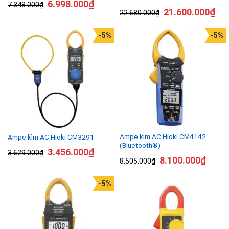
6.998.000
₫
7.348.000
₫
21.600.000
₫
22.680.000
₫
-5%
-5%
Ampe kìm AC Hioki CM4142
Ampe kìm AC Hioki CM3291
(Bluetooth®)
3.456.000
₫
3.629.000
₫
8.100.000
₫
8.505.000
₫
-5%