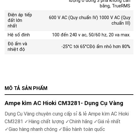
lượng ở dòng 3 pha không cân
bằng, TrueRMS
Điện áp tiếp
600 V AC (Quy chuẩn IV) 1000 V AC (Quy
đất lớn
chuẩn III)
nhất
Hệ số đính
100 đến 240 v ac, 50/60 hz, 20 va max.
Độ ẩm và
-25°C tới 65°CĐộ ẩm nhỏ hơn 80%
nhiệt độ
MÔ TẢ SẢN PHẨM
Ampe kìm AC Hioki CM3281- Dụng Cụ Vàng
Dụng Cụ Vàng chuyên cung cấp sỉ & lẻ Ampe kìm AC Hioki
CM3281 ✓Hàng chất lượng ✓Chính hãng ✓Giá rẻ nhất
✓Giao hàng nhanh chóng ✓Bảo hành toàn quốc