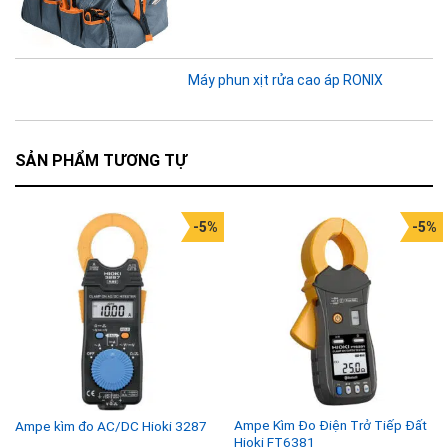
Máy phun xịt rửa cao áp RONIX
SẢN PHẨM TƯƠNG TỰ
-5%
-5%
Ampe Kìm Đo Điện Trở Tiếp Đất
Ampe kìm đo AC/DC Hioki 3287
Hioki FT6381