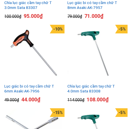
Chìa lục giác cầm tay chữ T
Lục giác bi có tay cầm chữ T
3.0mm Sata 83307
8mm Asaki AK-7957
95.000
₫
71.000
₫
100.000
₫
79.000
₫
-10%
-5%
Lục giác bi có tay cầm chữ T
Chìa lục giác cầm tay chữ T
6mm Asaki AK-7956
4.0mm Sata 83308
44.000
₫
108.000
₫
49.000
₫
114.000
₫
-15%
-5%