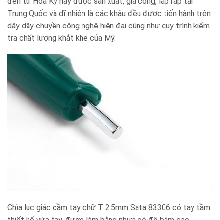
đến từ Hoa Kỳ này được sản xuất, gia công, lắp ráp tại
Trung Quốc và dĩ nhiên là các khâu đều được tiến hành trên
dây dây chuyền công nghệ hiện đại cũng như quy trình kiểm
tra chất lượng khắt khe của Mỹ.
Chìa lục giác cầm tay chữ T 2.5mm Sata 83306 có tay tầm
thiết kế vừa tay, được làm bằng nhựa có độ bám cao,