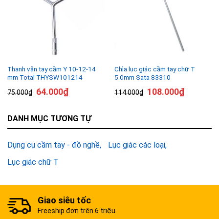
Thanh vặn tay cầm Y 10-12-14
Chìa lục giác cầm tay chữ T
mm Total THYSW101214
5.0mm Sata 83310
64.000
₫
108.000
₫
75.000
₫
114.000
₫
DANH MỤC TƯƠNG TỰ
Dụng cụ cầm tay - đồ nghề
Lục giác các loại
Lục giác chữ T
Giao siêu tốc
Freeship đơn trên 6 triệu