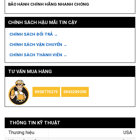
BẢO HÀNH CHÍNH HÃNG NHANH CHÓNG
CHÍNH SÁCH HẬU MÃI TIN CẬY
CHÍNH SÁCH ĐỔI TRẢ →
CHÍNH SÁCH VẬN CHUYỂN →
CHÍNH SÁCH THÀNH VIÊN →
TƯ VẤN MUA HÀNG
0908770279
0963289290
THÔNG TIN KỸ THUẬT
Thương hiệu
USA