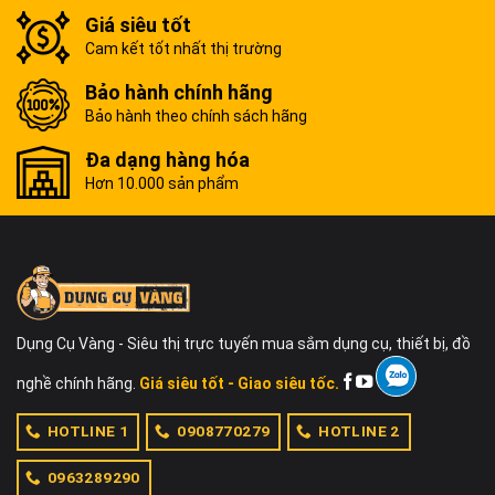
Giá siêu tốt
Cam kết tốt nhất thị trường
Bảo hành chính hãng
Bảo hành theo chính sách hãng
Đa dạng hàng hóa
Hơn 10.000 sản phẩm
Dụng Cụ Vàng - Siêu thị trực tuyến mua sắm dụng cụ, thiết bị, đồ
nghề chính hãng.
Giá siêu tốt - Giao siêu tốc.
HOTLINE 1
0908770279
HOTLINE 2
0963289290