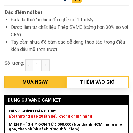
Đặc điểm nổi bật
Sata là thương hiệu đồ nghề số 1 tại Mỹ.
Được làm từ chất liệu Thép SVMC (cứng hơn 30% so với
CRV)
Tay cầm nhựa độ bám cao dễ dàng thao tác trong điều
kiện dầu mỡ trơn trượt.
Số lượng:
Chìa lục giác cầm tay chữ T 2.5mm Sata 83306 số l
MUA NGAY
THÊM VÀO GIỎ
DỤNG CỤ VÀNG CAM KẾT
HÀNG CHÍNH HÃNG 100%
Bồi thường gấp 20 lần nếu không chính hãng
MIỄN PHÍ SHIP ĐƠN TỪ 6.000.000 (Nội thành HCM, hàng nhỏ
gọn, theo chính sách từng thời điểm)