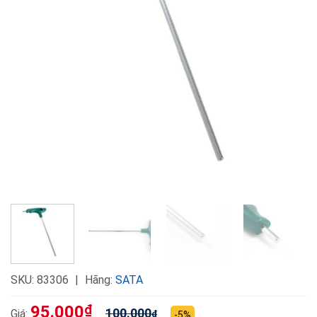
SKU:
83306
Hãng:
SATA
95.000
₫
100.000
Giá:
₫
-5%