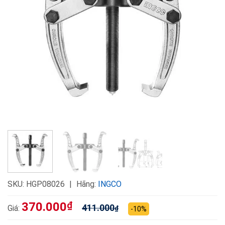
SKU:
HGP08026
Hãng:
INGCO
370.000
₫
411.000
Giá:
₫
-10%