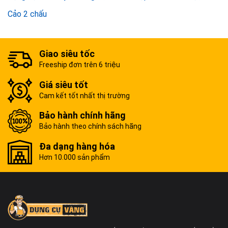
Cảo 2 chấu
Giao siêu tốc
Freeship đơn trên 6 triệu
Giá siêu tốt
Cam kết tốt nhất thị trường
Bảo hành chính hãng
Bảo hành theo chính sách hãng
Đa dạng hàng hóa
Hơn 10.000 sản phẩm