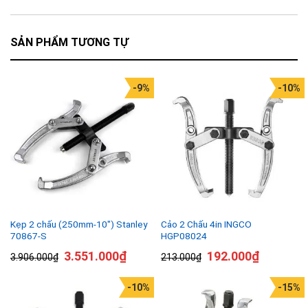
SẢN PHẨM TƯƠNG TỰ
-9%
-10%
Kẹp 2 chấu (250mm-10″) Stanley
Cảo 2 Chấu 4in INGCO
70867-S
HGP08024
3.551.000
₫
192.000
₫
3.906.000
₫
213.000
₫
-10%
-15%