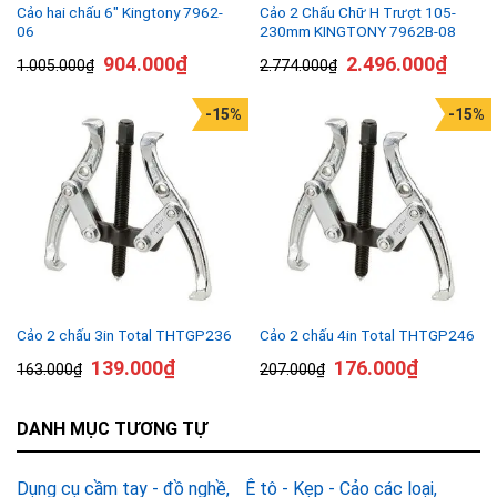
Cảo hai chấu 6″ Kingtony 7962-
Cảo 2 Chấu Chữ H Trượt 105-
06
230mm KINGTONY 7962B-08
904.000
₫
2.496.000
₫
1.005.000
₫
2.774.000
₫
-15%
-15%
Cảo 2 chấu 3in Total THTGP236
Cảo 2 chấu 4in Total THTGP246
139.000
₫
176.000
₫
163.000
₫
207.000
₫
DANH MỤC TƯƠNG TỰ
Dụng cụ cầm tay - đồ nghề
Ê tô - Kẹp - Cảo các loại