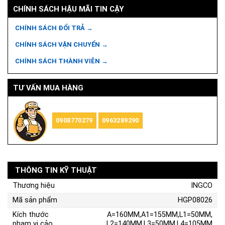
CHÍNH SÁCH HẬU MÃI TIN CẬY
CHÍNH SÁCH ĐỔI TRẢ →
CHÍNH SÁCH VẬN CHUYỂN →
CHÍNH SÁCH THÀNH VIÊN →
TƯ VẤN MUA HÀNG
0908770279
0963289290
THÔNG TIN KỸ THUẬT
Thương hiệu
INGCO
Mã sản phẩm
HGP08026
Kích thước
A=160MM,A1=155MM,L1=50MM,
phạm vi cảo
L2=140MM,L3=50MM,L4=105MM