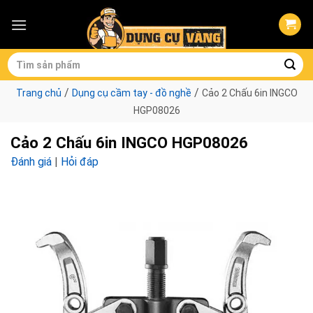
Skip
to
content
Tìm
kiếm:
/
/
Trang chủ
Dụng cụ cầm tay - đồ nghề
Cảo 2 Chấu 6in INGCO
HGP08026
Cảo 2 Chấu 6in INGCO HGP08026
Đánh giá
|
Hỏi đáp