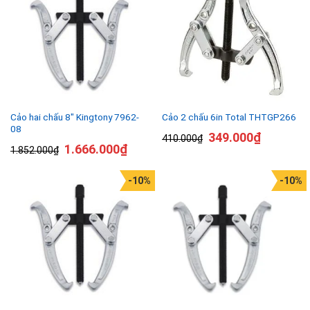
Cảo hai chấu 8″ Kingtony 7962-
Cảo 2 chấu 6in Total THTGP266
08
349.000
₫
410.000
₫
1.666.000
₫
1.852.000
₫
-10%
-10%