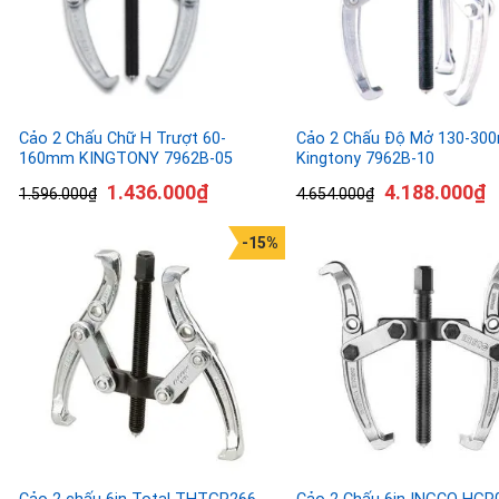
Cảo 2 Chấu Chữ H Trượt 60-
Cảo 2 Chấu Độ Mở 130-30
160mm KINGTONY 7962B-05
Kingtony 7962B-10
1.436.000
₫
4.188.000
₫
1.596.000
₫
4.654.000
₫
-15%