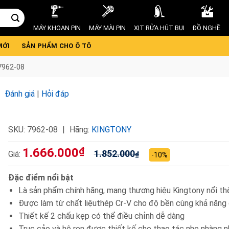
MÁY KHOAN PIN
MÁY MÀI PIN
XỊT RỬA HÚT BỤI
ĐỒ NGHỀ
MỚI
SẢN PHẨM CHO Ô TÔ
 7962-08
Đánh giá
|
Hỏi đáp
SKU:
7962-08
Hãng:
KINGTONY
1.666.000
₫
1.852.000
Giá:
₫
-10%
Đặc điểm nổi bật
Là sản phẩm chính hãng, mang thương hiệu Kingtony nổi thế
Được làm từ chất liệuthép Cr-V cho độ bền cùng khả năng 
Thiết kế 2 chấu kẹp có thể điều chỉnh dễ dàng
Trục cảo và hệ ren được thiết kế cho thao tác nhẹ nhàng n