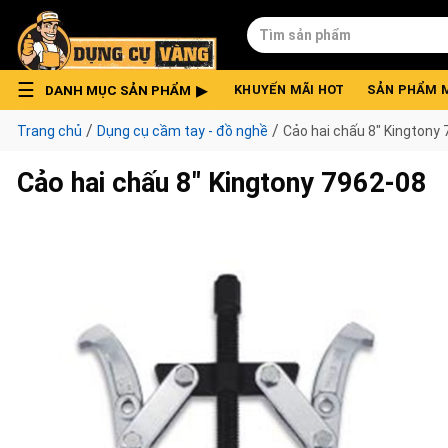
Skip
Tìm
to
kiếm:
content
DANH MỤC SẢN PHẨM
KHUYẾN MÃI HOT
SẢN PHẨM 
/
/
Trang chủ
Dụng cụ cầm tay - đồ nghề
Cảo hai chấu 8″ Kingtony
Cảo hai chấu 8″ Kingtony 7962-08