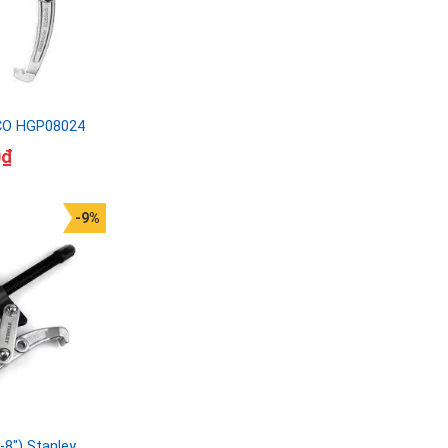
GCO HGP08024
0
₫
-9%
8″) Stanley