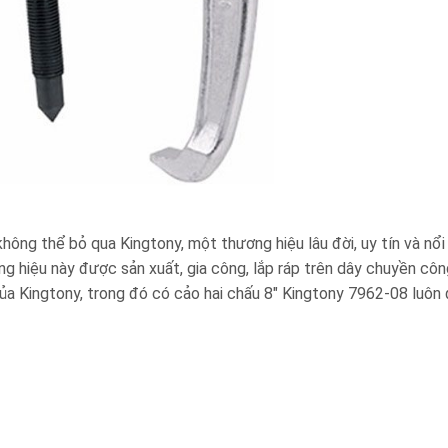
ng thể bỏ qua Kingtony, một thương hiệu lâu đời, uy tín và nổi 
ng hiệu này được sản xuất, gia công, lắp ráp trên dây chuyền côn
 của Kingtony, trong đó có cảo hai chấu 8″ Kingtony 7962-08 luô