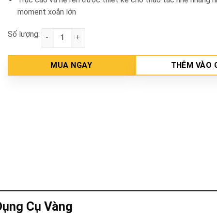
moment xoắn lớn
Số lượng:
Cảo hai chấu 8" Kingtony 7962-08 số lượng
MUA NGAY
THÊM VÀO 
 Dụng Cụ Vàng