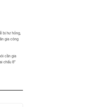
ễ bị hư hỏng,
ần gia công
ôi cần gia
ai chấu 8″