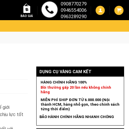
0908770279
0946554006
0963289290
BÁO GIÁ
DỤNG CỤ VÀNG CAM KẾT
HÀNG CHÍNH HÃNG 100%
Bồi thường gấp 20 lần nếu không chính
hãng
MIỄN PHÍ SHIP ĐƠN TỪ 6.000.000 (Nội
thành HCM, hàng nhỏ gọn, theo chính sách
 giới
từng thời điểm)
chịu lực tốt
BẢO HÀNH CHÍNH HÃNG NHANH CHÓNG
hất với