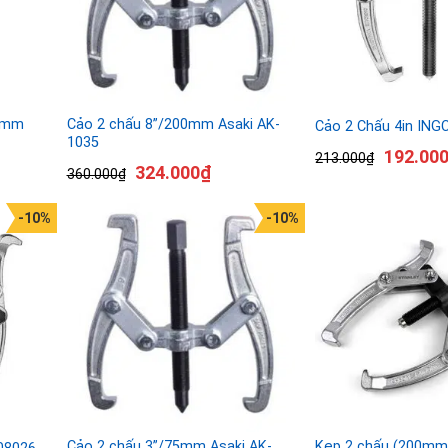
0mm
Cảo 2 chấu 8”/200mm Asaki AK-
Cảo 2 Chấu 4in IN
1035
192.00
213.000
₫
324.000
₫
360.000
₫
-10%
-10%
Cảo 2 chấu 3”/75mm Asaki AK-
Kẹp 2 chấu (200mm-