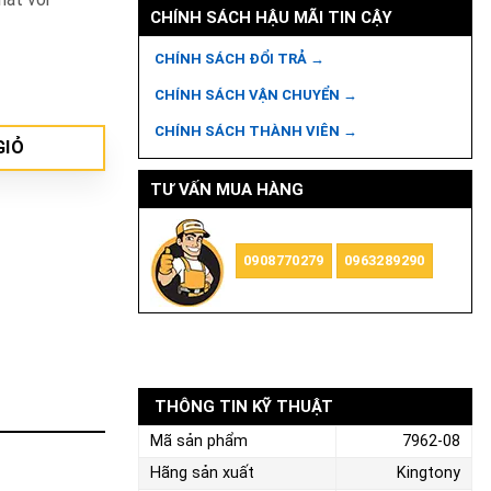
CHÍNH SÁCH HẬU MÃI TIN CẬY
CHÍNH SÁCH ĐỔI TRẢ →
CHÍNH SÁCH VẬN CHUYỂN →
CHÍNH SÁCH THÀNH VIÊN →
GIỎ
TƯ VẤN MUA HÀNG
0908770279
0963289290
THÔNG TIN KỸ THUẬT
Mã sản phẩm
7962-08
Hãng sản xuất
Kingtony