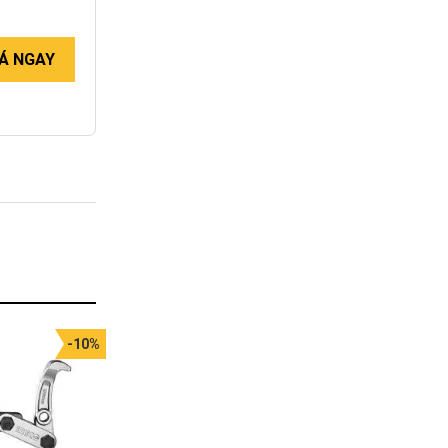
Á NGAY
-10%