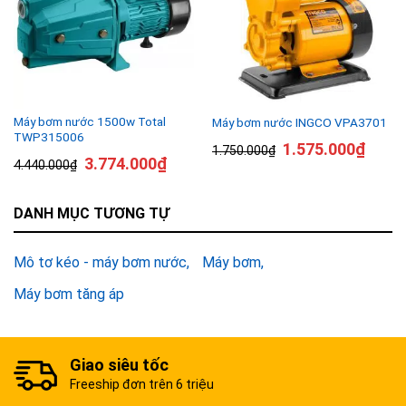
Máy bơm nước 1500w Total
Máy bơm nước INGCO VPA3701
TWP315006
1.575.000
₫
1.750.000
₫
3.774.000
₫
4.440.000
₫
DANH MỤC TƯƠNG TỰ
Mô tơ kéo - máy bơm nước
Máy bơm
Máy bơm tăng áp
Giao siêu tốc
Freeship đơn trên 6 triệu