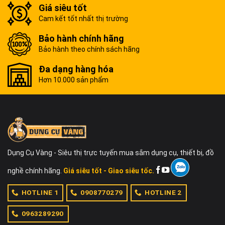
Giá siêu tốt
Cam kết tốt nhất thị trường
Bảo hành chính hãng
Bảo hành theo chính sách hãng
Đa dạng hàng hóa
Hơn 10.000 sản phẩm
Dụng Cụ Vàng - Siêu thị trực tuyến mua sắm dụng cụ, thiết bị, đồ
nghề chính hãng.
Giá siêu tốt - Giao siêu tốc.
HOTLINE 1
0908770279
HOTLINE 2
0963289290