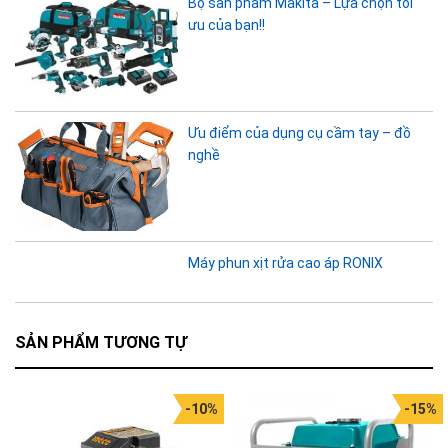
Bộ sản phẩm Makita – Lựa chọn tối
ưu của bạn!!
Ưu điểm của dụng cụ cầm tay – đồ
nghề
Máy phun xịt rửa cao áp RONIX
SẢN PHẨM TƯƠNG TỰ
-10%
-15%