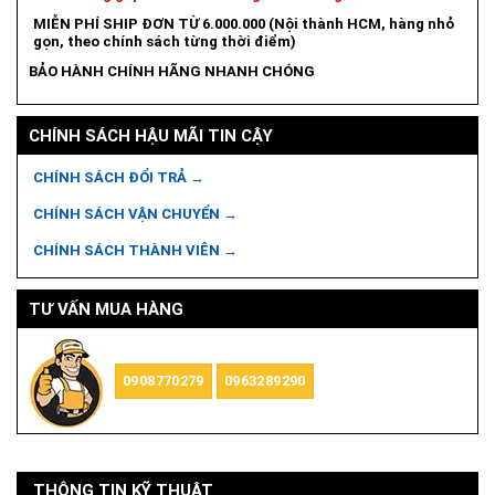
MIỄN PHÍ SHIP ĐƠN TỪ 6.000.000 (Nội thành HCM, hàng nhỏ
gọn, theo chính sách từng thời điểm)
BẢO HÀNH CHÍNH HÃNG NHANH CHÓNG
CHÍNH SÁCH HẬU MÃI TIN CẬY
CHÍNH SÁCH ĐỔI TRẢ →
CHÍNH SÁCH VẬN CHUYỂN →
CHÍNH SÁCH THÀNH VIÊN →
TƯ VẤN MUA HÀNG
0908770279
0963289290
THÔNG TIN KỸ THUẬT