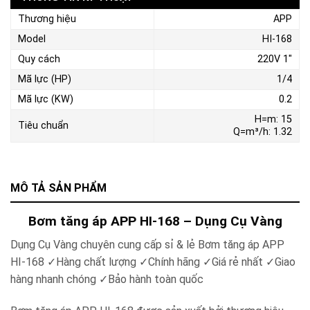
Thương hiệu
APP
Model
HI-168
Quy cách
220V 1″
Mã lực (HP)
1/4
Mã lực (KW)
0.2
H=m: 15
Tiêu chuẩn
Q=m³/h: 1.32
MÔ TẢ SẢN PHẨM
Bơm tăng áp APP HI-168 – Dụng Cụ Vàng
Dụng Cụ Vàng chuyên cung cấp sỉ & lẻ Bơm tăng áp APP
HI-168
✓
Hàng chất lượng
✓
Chính hãng
✓
Giá rẻ nhất
✓
Giao
hàng nhanh chóng
✓
Bảo hành toàn quốc