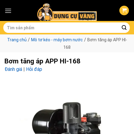
Skip
to
content
Tìm
kiếm:
/
/
Trang chủ
Mô tơ kéo - máy bơm nước
Bơm tăng áp APP HI-
168
Bơm tăng áp APP HI-168
Đánh giá
|
Hỏi đáp