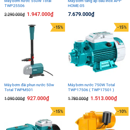
Máy bơm nước 550W Total
Máy bơm tăng áp đầu inox APP
TWP25506
HOME-05
1.947.000
₫
7.679.000
₫
2.290.000
₫
-15%
-15%
Máy bơm đài phun nước 50w
Máy bơm nước 750W Total
Total TWPM501
TWP17506 ( TWP17501 )
927.000
₫
1.513.000
₫
1.090.000
₫
1.780.000
₫
-15%
-10%