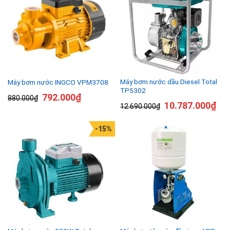
Máy bơm nước dầu Diesel Total
Máy bơm nước INGCO VPM3708
TP5302
792.000
₫
880.000
₫
10.787.000
₫
12.690.000
₫
-15%