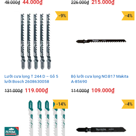
44.000
₫
215.000
₫
48.000
₫
226.000
₫
-9%
-4%
Lưỡi cưa lọng T 244 D – Gỗ 5
Bộ lưỡi cưa lọng NO.B17 Makita
lưỡi Bosch 2608630058
A-85690
119.000
₫
109.000
₫
131.000
₫
114.000
₫
-14%
-4%