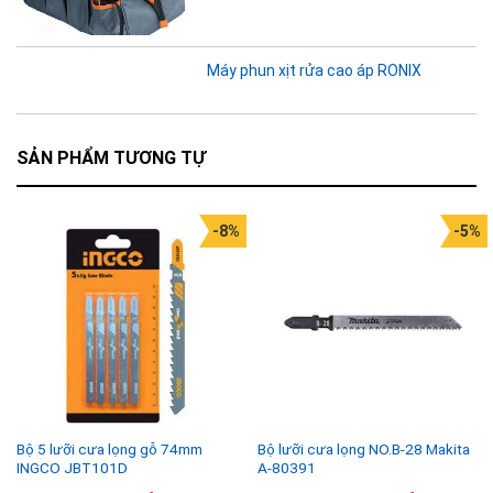
Máy phun xịt rửa cao áp RONIX
SẢN PHẨM TƯƠNG TỰ
-8%
-5%
Bộ 5 lưỡi cưa lọng gỗ 74mm
Bộ lưỡi cưa lọng NO.B-28 Makita
INGCO JBT101D
A-80391