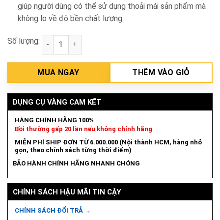
giúp người dùng có thể sử dụng thoải mái sản phẩm mà
không lo về độ bền chất lượng.
Số lượng:
Bộ lưỡi cưa lọng NO.3 Makita A-85868 số lượng
MUA NGAY
THÊM VÀO GIỎ
DỤNG CỤ VÀNG CAM KẾT
HÀNG CHÍNH HÃNG 100%
Bồi thường gấp 20 lần nếu không chính hãng
MIỄN PHÍ SHIP ĐƠN TỪ 6.000.000 (Nội thành HCM, hàng nhỏ
gọn, theo chính sách từng thời điểm)
BẢO HÀNH CHÍNH HÃNG NHANH CHÓNG
CHÍNH SÁCH HẬU MÃI TIN CẬY
CHÍNH SÁCH ĐỔI TRẢ →