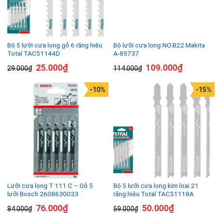
Bộ 5 lưỡi cưa lọng gỗ 6 răng hiệu
Bộ lưỡi cưa lọng NO.B22 Makita
Total TAC51144D
A-85737
25.000
₫
109.000
₫
29.000
₫
114.000
₫
-10%
-15%
Lưỡi cưa lọng T 111 C – Gỗ 5
Bộ 5 lưỡi cưa lọng kim loại 21
lưỡi Bosch 2608630033
răng hiệu Total TAC51118A
76.000
₫
50.000
₫
84.000
₫
59.000
₫