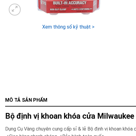
Xem thông số kỹ thuật >
MÔ TẢ SẢN PHẨM
Bộ định vị khoan khóa cửa Milwauke
Dụng Cụ Vàng chuyên cung cấp sỉ & lẻ Bộ định vị khoan khó