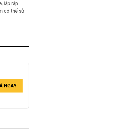
, lắp ráp
ẩm có thể sử
Á NGAY