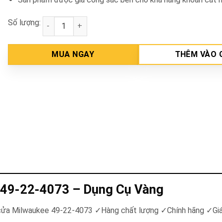
Số lượng:
Bộ định vị khoan khóa cửa Milwaukee 49-22-4073 s
MUA NGAY
THÊM VÀO 
e 49-22-4073 – Dụng Cụ Vàng
a cửa Milwaukee 49-22-4073 ✓Hàng chất lượng ✓Chính hãng ✓Giá