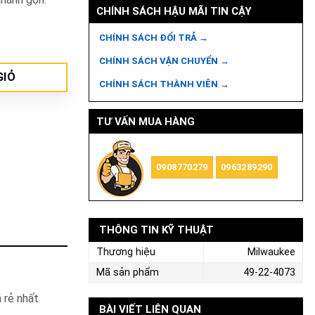
CHÍNH SÁCH HẬU MÃI TIN CẬY
ố lượng
CHÍNH SÁCH ĐỔI TRẢ →
CHÍNH SÁCH VẬN CHUYỂN →
GIỎ
CHÍNH SÁCH THÀNH VIÊN →
TƯ VẤN MUA HÀNG
0908770279
0963289290
THÔNG TIN KỸ THUẬT
Thương hiệu
Milwaukee
Mã sản phẩm
49-22-4073
 rẻ nhất
BÀI VIẾT LIÊN QUAN