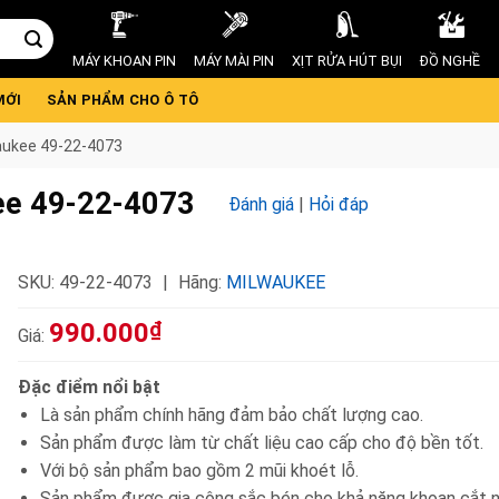
MÁY KHOAN PIN
MÁY MÀI PIN
XỊT RỬA HÚT BỤI
ĐỒ NGHỀ
MỚI
SẢN PHẨM CHO Ô TÔ
waukee 49-22-4073
kee 49-22-4073
Đánh giá
|
Hỏi đáp
SKU:
49-22-4073
Hãng:
MILWAUKEE
990.000
₫
Giá:
Đặc điểm nổi bật
Là sản phẩm chính hãng đảm bảo chất lượng cao.
Sản phẩm được làm từ chất liệu cao cấp cho độ bền tốt.
Với bộ sản phẩm bao gồm 2 mũi khoét lỗ.
Sản phẩm được gia công sắc bén cho khả năng khoan cắt n