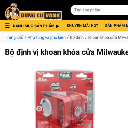
Skip
Tìm
to
kiếm:
content
DANH MỤC SẢN PHẨM
KHUYẾN MÃI HOT
SẢN PHẨM 
/
/
Trang chủ
Phụ tùng và phụ kiện
Bộ định vị khoan khóa cửa Mil
Bộ định vị khoan khóa cửa Milwau