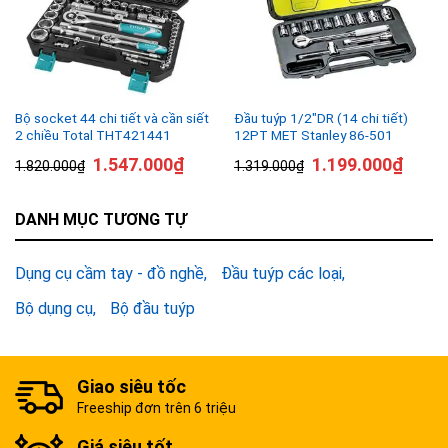
Bộ socket 44 chi tiết và cần siết
Đầu tuýp 1/2″DR (14 chi tiết)
2 chiều Total THT421441
12PT MET Stanley 86-501
1.547.000
₫
1.199.000
₫
1.820.000
₫
1.319.000
₫
DANH MỤC TƯƠNG TỰ
Dụng cụ cầm tay - đồ nghề
Đầu tuýp các loại
Bộ dụng cụ
Bộ đầu tuýp
Giao siêu tốc
Freeship đơn trên 6 triệu
Giá siêu tốt