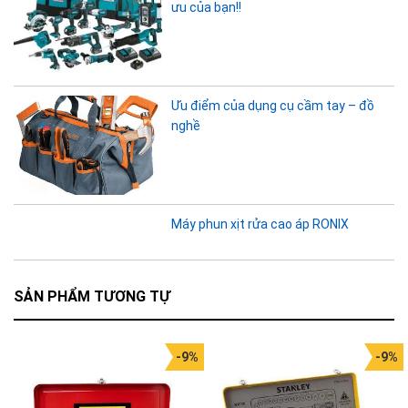
ưu của bạn!!
Ưu điểm của dụng cụ cầm tay – đồ
nghề
Máy phun xịt rửa cao áp RONIX
SẢN PHẨM TƯƠNG TỰ
-9%
-9%