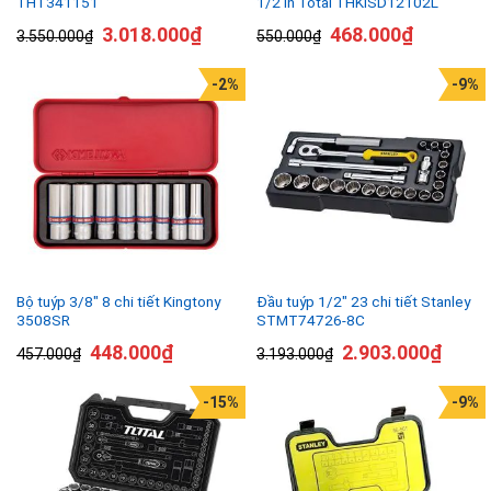
THT341151
1/2 in Total THKISD12102L
3.018.000
₫
468.000
₫
3.550.000
₫
550.000
₫
-2%
-9%
Bộ tuýp 3/8″ 8 chi tiết Kingtony
Đầu tuýp 1/2″ 23 chi tiết Stanley
3508SR
STMT74726-8C
448.000
₫
2.903.000
₫
457.000
₫
3.193.000
₫
-15%
-9%