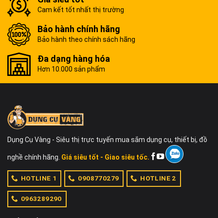
Cam kết tốt nhất thị trường
Bảo hành chính hãng
Bảo hành theo chính sách hãng
Đa dạng hàng hóa
Hơn 10.000 sản phẩm
Dụng Cụ Vàng - Siêu thị trực tuyến mua sắm dụng cụ, thiết bị, đồ
nghề chính hãng.
Giá siêu tốt - Giao siêu tốc.
HOTLINE 1
0908770279
HOTLINE 2
0963289290