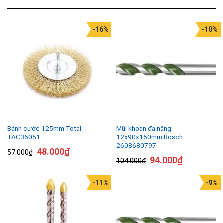
-16%
-10%
Bánh cước 125mm Total
Mũi khoan đa năng
TAC36051
12x90x150mm Bosch
2608680797
48.000
₫
57.000
₫
94.000
₫
104.000
₫
-11%
-9%