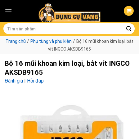
Skip
to
content
Tìm
kiếm:
/
/
Trang chủ
Phụ tùng và phụ kiện
Bộ 16 mũi khoan kim loại, bắt
vít INGCO AKSDB9165
Bộ 16 mũi khoan kim loại, bắt vít INGCO
AKSDB9165
Đánh giá
|
Hỏi đáp