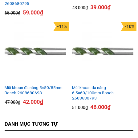
2608680795
39.000
₫
43.000
₫
59.000
₫
65.000
₫
-11%
-10%
Mũi khoan đa năng 5×50/85mm
Mũi khoan đa năng
Bosch 2608680698
6.5×60/100mm Bosch
2608680793
42.000
₫
47.000
₫
46.000
₫
51.000
₫
DANH MỤC TƯƠNG TỰ