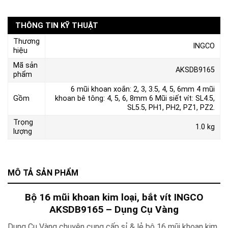
THÔNG TIN KỸ THUẬT
Thương
INGCO
hiệu
Mã sản
AKSDB9165
phẩm
6 mũi khoan xoắn: 2, 3, 3.5, 4, 5, 6mm 4 mũi
Gồm
khoan bê tông: 4, 5, 6, 8mm 6 Mũi siết vít: SL4.5,
SL5.5, PH1, PH2, PZ1, PZ2.
Trọng
1.0 kg
lượng
MÔ TẢ SẢN PHẨM
Bộ 16 mũi khoan kim loại, bắt vít INGCO
AKSDB9165 – Dụng Cụ Vàng
Dụng Cụ Vàng chuyên cung cấp sỉ & lẻ bộ 16 mũi khoan kim