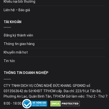
Khiếu nại bồi thường
Liên hệ – Báo giá
TÀI KHOẢN
Đăng ký thành viên
Thông tin giao hàng
Khuyến mãi hot
Tin tức
THÔNG TIN DOANH NGHIỆP
CTY TNHH DỊCH VỤ CÔNG NGHỆ ĐỨC KHANG. GPĐKKD số
0313563642 do Sở KHĐT TP.HCM cấp. Địa chỉ: 223/9 Lê Tấn Bê,
Phường An Lạc, Quận Bình Tân, TP.HCM Giờ làm việc: Thứ 2 - Thứ 7:
8:00 - 18:00