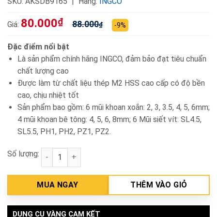
SKU:
AKSDB9165
Hãng:
INGCO
80.000
₫
88.000
Giá:
₫
-9%
Đặc điểm nổi bật
Là sản phẩm chính hãng INGCO, đảm bảo đạt tiêu chuẩn
chất lượng cao
Được làm từ chất liệu thép M2 HSS cao cấp có độ bền
cao, chịu nhiệt tốt
Sản phẩm bao gồm: 6 mũi khoan xoắn: 2, 3, 3.5, 4, 5, 6mm;
4 mũi khoan bê tông: 4, 5, 6, 8mm; 6 Mũi siết vít: SL4.5,
SL5.5, PH1, PH2, PZ1, PZ2.
Số lượng:
Bộ 16 mũi khoan kim loại, bắt vít INGCO AKSDB9165
MUA NGAY
THÊM VÀO GIỎ
DỤNG CỤ VÀNG CAM KẾT