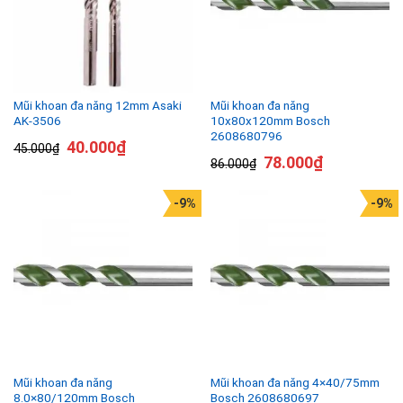
Mũi khoan đa năng 12mm Asaki
Mũi khoan đa năng
AK-3506
10x80x120mm Bosch
2608680796
40.000
₫
45.000
₫
78.000
₫
86.000
₫
-9%
-9%
Mũi khoan đa năng
Mũi khoan đa năng 4×40/75mm
8.0×80/120mm Bosch
Bosch 2608680697