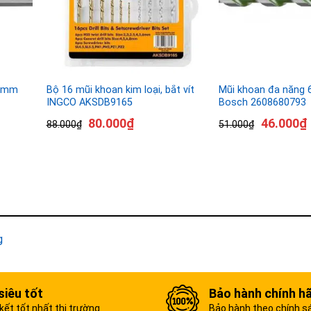
85mm
Bộ 16 mũi khoan kim loại, bắt vít
Mũi khoan đa năng
INGCO AKSDB9165
Bosch 2608680793
80.000
₫
46.000
₫
88.000
₫
51.000
₫
g
siêu tốt
Bảo hành chính h
ết tốt nhất thị trường
Bảo hành theo chính s