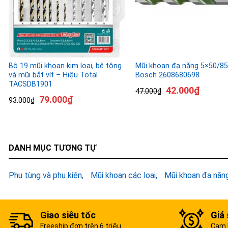
Bộ 19 mũi khoan kim loại, bê tông
Mũi khoan đa năng 5×50/
và mũi bắt vít – Hiệu Total
Bosch 2608680698
TACSDB1901
42.000
₫
47.000
₫
79.000
₫
93.000
₫
DANH MỤC TƯƠNG TỰ
Phụ tùng và phụ kiện
Mũi khoan các loại
Mũi khoan đa năn
Giao siêu tốc
Giá 
Freeship đơn trên 6 triệu
Cam k