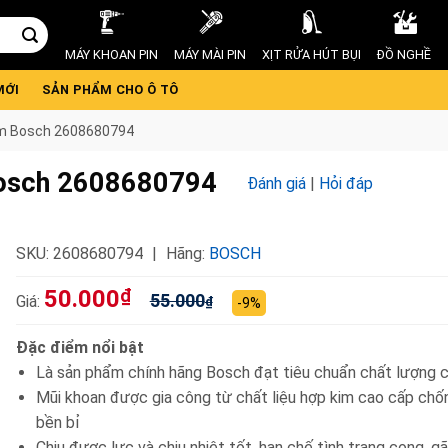
MÁY KHOAN PIN
MÁY MÀI PIN
XỊT RỬA HÚT BỤI
ĐỒ NGHỀ
MỚI
SẢN PHẨM CHO Ô TÔ
m Bosch 2608680794
Bosch 2608680794
Đánh giá
|
Hỏi đáp
SKU:
2608680794
Hãng:
BOSCH
50.000
₫
55.000
Giá:
₫
-9%
Đặc điểm nổi bật
Là sản phẩm chính hãng Bosch đạt tiêu chuẩn chất lượng 
Mũi khoan được gia công từ chất liệu hợp kim cao cấp chố
bền bỉ
Chịu được lực và chịu nhiệt tốt, hạn chế tình trạng cong, gã