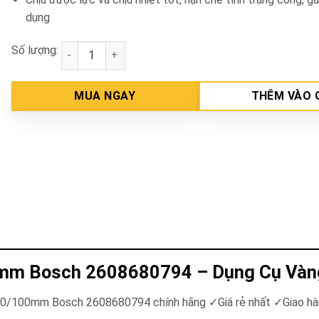
dụng
Số lượng:
Mũi khoan đa năng 7x60/100mm Bosch 2608680794 
MUA NGAY
THÊM VÀO 
0mm Bosch 2608680794 – Dụng Cụ Vàn
×60/100mm Bosch 2608680794 chính hãng ✓Giá rẻ nhất ✓Giao hà