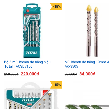
-15%
Bộ 5 mũi khoan đa năng hiệu
Mũi khoan đa năng 10mm A
Total TACSD7156
AK-3505
220.000
₫
34.000
₫
259.000
₫
38.000
₫
-15%