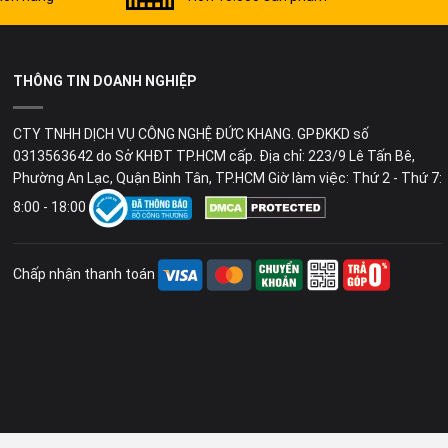
THÔNG TIN DOANH NGHIỆP
CTY TNHH DỊCH VỤ CÔNG NGHỆ ĐỨC KHANG. GPĐKKD số
0313563642 do Sở KHĐT TP.HCM cấp. Địa chỉ: 223/9 Lê Tấn Bê,
Phường An Lạc, Quận Bình Tân, TP.HCM Giờ làm việc: Thứ 2 - Thứ 7:
8:00 - 18:00
Chấp nhận thanh toán