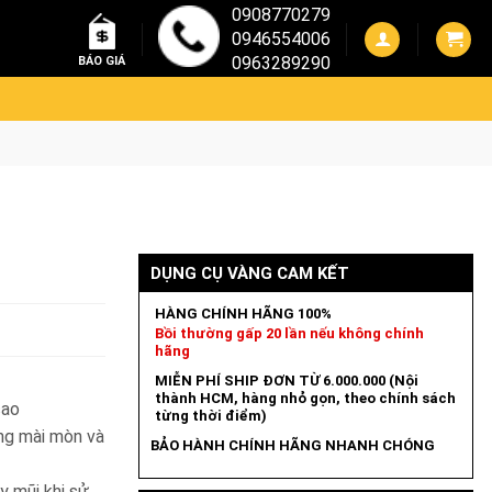
0908770279
0946554006
0963289290
BÁO GIÁ
DỤNG CỤ VÀNG CAM KẾT
HÀNG CHÍNH HÃNG 100%
Bồi thường gấp 20 lần nếu không chính
hãng
MIỄN PHÍ SHIP ĐƠN TỪ 6.000.000 (Nội
thành HCM, hàng nhỏ gọn, theo chính sách
cao
từng thời điểm)
ng mài mòn và
BẢO HÀNH CHÍNH HÃNG NHANH CHÓNG
y mũi khi sử