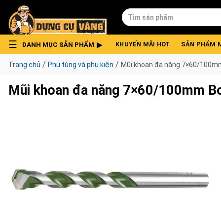
Skip
Tìm
to
kiếm:
content
DANH MỤC SẢN PHẨM
KHUYẾN MÃI HOT
SẢN PHẨM 
/
/
Trang chủ
Phụ tùng và phụ kiện
Mũi khoan đa năng 7×60/100m
Mũi khoan đa năng 7×60/100mm 