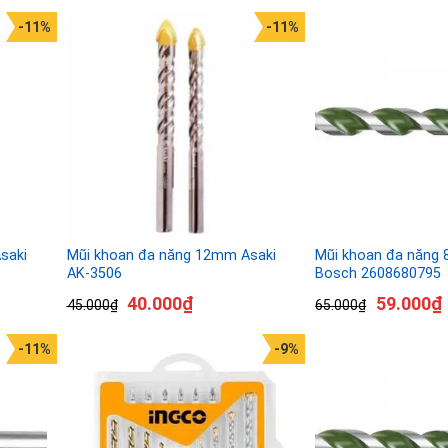
-11%
-11%
saki
Mũi khoan đa năng 12mm Asaki
Mũi khoan đa năng
AK-3506
Bosch 2608680795
40.000
₫
59.000
₫
45.000
₫
65.000
₫
-11%
-9%