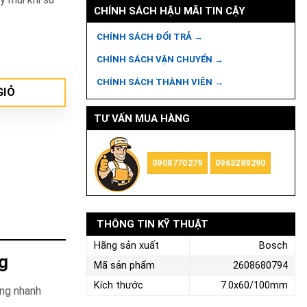
CHÍNH SÁCH HẬU MÃI TIN CẬY
CHÍNH SÁCH ĐỔI TRẢ →
số lượng
CHÍNH SÁCH VẬN CHUYỂN →
CHÍNH SÁCH THÀNH VIÊN →
GIỎ
TƯ VẤN MUA HÀNG
0908770279
0963289290
THÔNG TIN KỸ THUẬT
Hãng sản xuất
Bosch
g
Mã sản phẩm
2608680794
Kích thước
7.0x60/100mm
ng nhanh