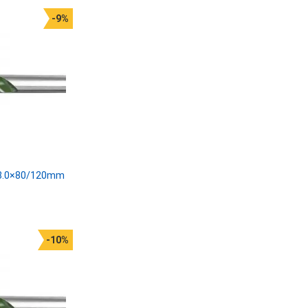
-9%
 8.0×80/120mm
-10%