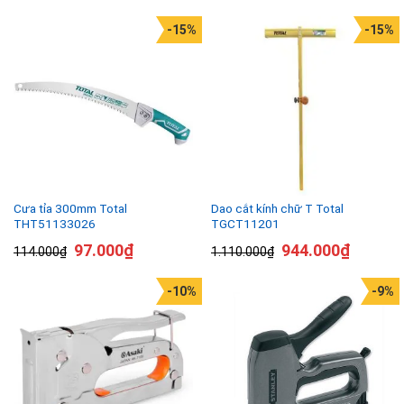
-15%
-15%
Cưa tỉa 300mm Total
Dao cắt kính chữ T Total
THT51133026
TGCT11201
97.000
₫
944.000
₫
114.000
₫
1.110.000
₫
-10%
-9%