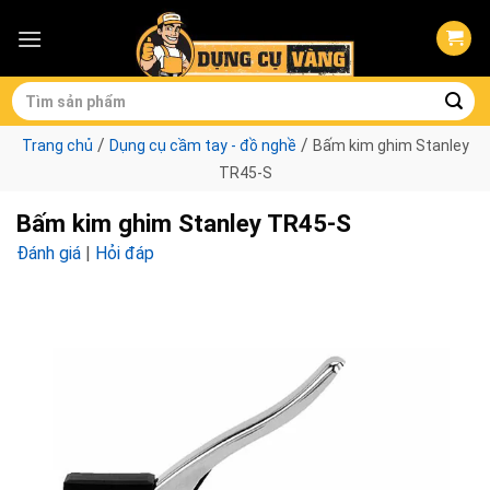
Skip
to
content
Tìm
kiếm:
/
/
Trang chủ
Dụng cụ cầm tay - đồ nghề
Bấm kim ghim Stanley
TR45-S
Bấm kim ghim Stanley TR45-S
Đánh giá
|
Hỏi đáp