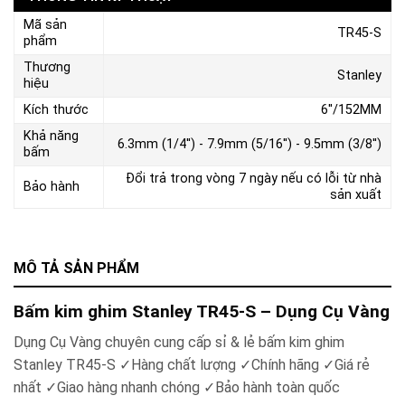
Mã sản
TR45-S
phẩm
Thương
Stanley
hiệu
Kích thước
6''/152MM
Khả năng
6.3mm (1/4'') - 7.9mm (5/16'') - 9.5mm (3/8'')
bấm
Đổi trả trong vòng 7 ngày nếu có lỗi từ nhà
Bảo hành
sản xuất
MÔ TẢ SẢN PHẨM
Bấm kim ghim Stanley TR45-S – Dụng Cụ Vàng
Dụng Cụ Vàng chuyên cung cấp sỉ & lẻ bấm kim ghim
Stanley TR45-S
✓
Hàng chất lượng
✓
Chính hãng
✓
Giá rẻ
nhất
✓
Giao hàng nhanh chóng
✓
Bảo hành toàn quốc