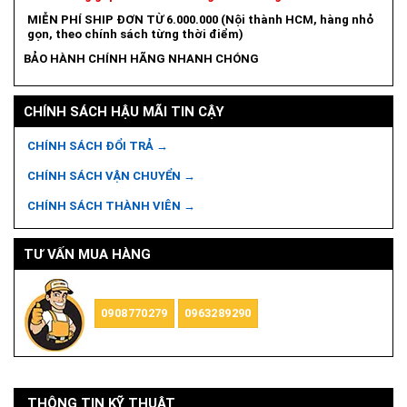
MIỄN PHÍ SHIP ĐƠN TỪ 6.000.000 (Nội thành HCM, hàng nhỏ
gọn, theo chính sách từng thời điểm)
BẢO HÀNH CHÍNH HÃNG NHANH CHÓNG
CHÍNH SÁCH HẬU MÃI TIN CẬY
CHÍNH SÁCH ĐỔI TRẢ →
CHÍNH SÁCH VẬN CHUYỂN →
CHÍNH SÁCH THÀNH VIÊN →
TƯ VẤN MUA HÀNG
0908770279
0963289290
THÔNG TIN KỸ THUẬT