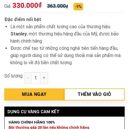
330.000
₫
363.000
Giá:
₫
-9%
Đặc điểm nổi bật
Là một sản phẩm chất lượng cao của thương hiệu
Stanley
, một thương hiệu hàng đầu của Mỹ, được bảo
hành chính hãng
Được chế tạo từ những công nghệ tiên tiến hàng đầu,
giúp người dùng có thể sử dụng thoải mái sản phẩm mà
không lo về độ bền chất lượng.
Số lượng:
Bấm kim ghim Stanley TR45-S số lượng
MUA NGAY
THÊM VÀO GIỎ
DỤNG CỤ VÀNG CAM KẾT
HÀNG CHÍNH HÃNG 100%
Bồi thường gấp 20 lần nếu không chính hãng