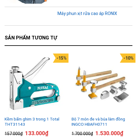
Máy phun xịt rửa cao áp RONIX
SẢN PHẨM TƯƠNG TỰ
-15%
-10%
Kềm bấm ghim 3 trong 1 Total
Bộ 7 món đe và búa làm đồng
THT31143
INGCO HBAFH0711
133.000
₫
1.530.000
₫
157.000
₫
1.700.000
₫