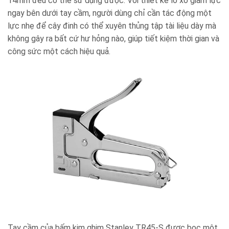
14mm đều có thể sử dụng được. Với thiết kế lò xo giảm lực
ngay bên dưới tay cầm, người dùng chỉ cần tác động một
lực nhẹ để cây đinh có thể xuyên thủng tập tài liệu dày mà
không gây ra bất cứ hư hỏng nào, giúp tiết kiệm thời gian và
công sức một cách hiệu quả.
Tay cầm của bấm kim ghim Stanley TR45-S được bọc một