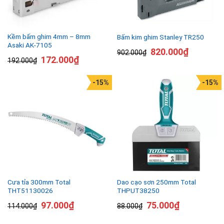
Kềm bấm ghim 4mm – 8mm
Bấm kim ghim Stanley TR250
Asaki AK-7105
820.000
₫
902.000
₫
172.000
₫
192.000
₫
-15%
-15%
Cưa tỉa 300mm Total
Dao cạo sơn 250mm Total
THT51130026
THPUT38250
97.000
₫
75.000
₫
114.000
₫
88.000
₫