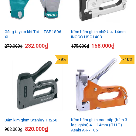
Găng tay cơ khí Total TSP1806-
Kềm bấm ghim chữ U 4-14mm
XL
INGCO HSG1403
232.000
₫
158.000
₫
273.000
₫
175.000
₫
-9%
-10%
Kềm bấm ghim cao cấp (bấm 3
Bấm kim ghim Stanley TR250
loại ghim) 4 – 14mm (П U T)
820.000
₫
902.000
₫
Asaki AK-7106