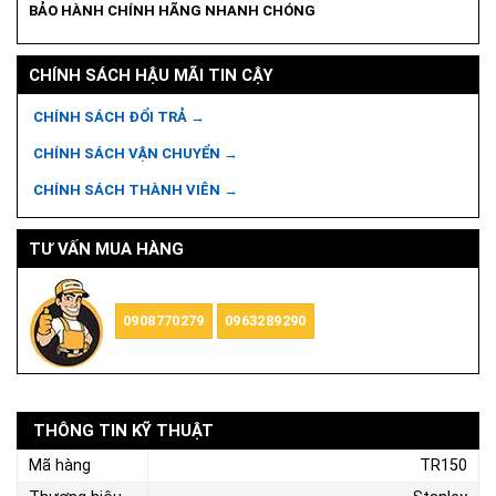
BẢO HÀNH CHÍNH HÃNG NHANH CHÓNG
CHÍNH SÁCH HẬU MÃI TIN CẬY
CHÍNH SÁCH ĐỔI TRẢ →
CHÍNH SÁCH VẬN CHUYỂN →
CHÍNH SÁCH THÀNH VIÊN →
TƯ VẤN MUA HÀNG
0908770279
0963289290
THÔNG TIN KỸ THUẬT
Mã hàng
TR150