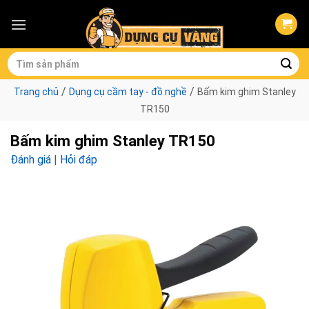
Skip
to
content
Tìm
kiếm:
/
/
Trang chủ
Dụng cụ cầm tay - đồ nghề
Bấm kim ghim Stanley
TR150
Bấm kim ghim Stanley TR150
Đánh giá
|
Hỏi đáp