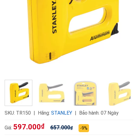
SKU:
TR150
Hãng:
STANLEY
Bảo hành: 07 Ngày
597.000
₫
657.000
Giá:
₫
-9%