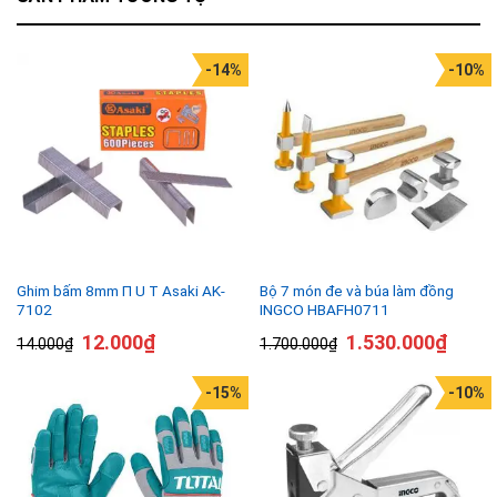
-14%
-10%
Ghim bấm 8mm П U T Asaki AK-
Bộ 7 món đe và búa làm đồng
7102
INGCO HBAFH0711
12.000
₫
1.530.000
₫
14.000
₫
1.700.000
₫
-15%
-10%