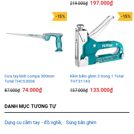
197.000
₫
219.000
₫
-15%
-15%
Cưa tay hình compa 300mm
Kềm bấm ghim 3 trong 1 Total
Total THCS3006
THT31143
74.000
₫
133.000
₫
87.000
₫
157.000
₫
DANH MỤC TƯƠNG TỰ
Dụng cụ cầm tay - đồ nghề
Súng bắn ghim