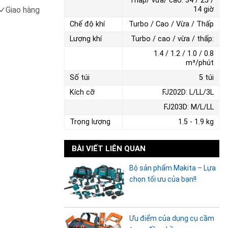
Thấp/ vừa/ cao: 34 / 25 /
✓
Giao hàng
14 giờ
Chế độ khí
Turbo / Cao / Vừa / Thấp
Lượng khí
Turbo / cao / vừa / thấp:
1.4 / 1.2 / 1.0 / 0.8
m³/phút
Số túi
5 túi
Kích cỡ
FJ202D: L/LL/3L
FJ203D: M/L/LL
Trọng lượng
1.5 - 1.9 kg
BÀI VIẾT LIÊN QUAN
Bộ sản phẩm Makita – Lựa
chọn tối ưu của bạn!!
Ưu điểm của dụng cụ cầm