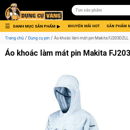
Skip
Tìm
to
kiếm:
content
DANH MỤC SẢN PHẨM
KHUYẾN MÃI HOT
SẢN PHẨM 
/
/
Trang chủ
Dụng cụ pin
Áo khoác làm mát pin Makita FJ203DZLL
Áo khoác làm mát pin Makita FJ2