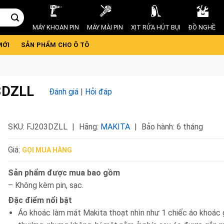
MÁY KHOAN PIN
MÁY MÀI PIN
XỊT RỬA HÚT BỤI
ĐỒ NGHỀ
MỚI
SẢN PHẨM CHO Ô TÔ
03DZLL
Đánh giá
|
Hỏi đáp
SKU:
FJ203DZLL
Hãng:
MAKITA
Bảo hành: 6 tháng
Giá:
GỌI MUA HÀNG
Sản phẩm được mua bao gồm
– Không kèm pin, sạc.
Đặc điểm nổi bật
Áo khoác làm mát Makita thoạt nhìn như 1 chiếc áo khoác 