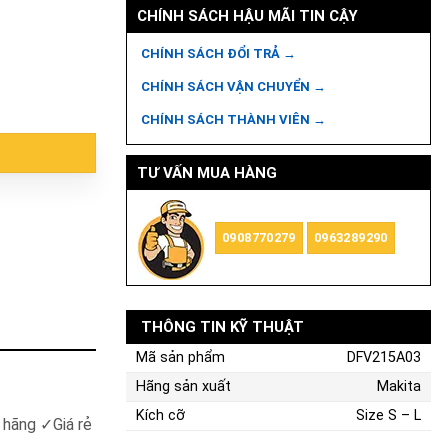
CHÍNH SÁCH HẬU MÃI TIN CẬY
CHÍNH SÁCH ĐỔI TRẢ →
CHÍNH SÁCH VẬN CHUYỂN →
215A03 số lượng
CHÍNH SÁCH THÀNH VIÊN →
TƯ VẤN MUA HÀNG
0908770279
0963289290
THÔNG TIN KỸ THUẬT
Mã sản phẩm
DFV215A03
Hãng sản xuất
Makita
Kích cỡ
Size S – L
h hãng
✓
Giá rẻ