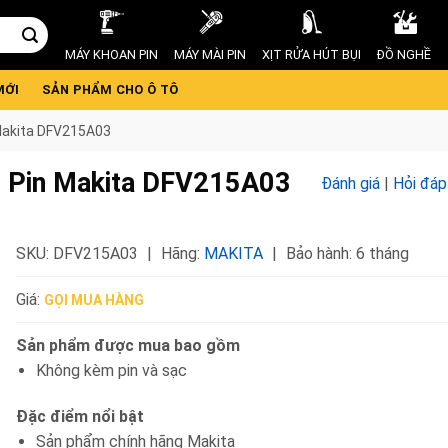
MÁY KHOAN PIN
MÁY MÀI PIN
XỊT RỬA HÚT BỤI
ĐỒ NGHỀ
MỚI
SẢN PHẨM CHO Ô TÔ
Makita DFV215A03
 Pin Makita DFV215A03
Đánh giá
|
Hỏi đáp
SKU:
DFV215A03
Hãng:
MAKITA
Bảo hành: 6 tháng
Giá:
GỌI MUA HÀNG
Sản phẩm được mua bao gồm
Không kèm pin và sạc
Đặc điểm nổi bật
Sản phẩm chính hãng Makita