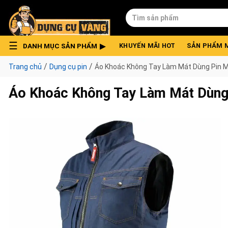
Skip
Tìm
to
kiếm:
content
DANH MỤC SẢN PHẨM
KHUYẾN MÃI HOT
SẢN PHẨM 
/
/
Trang chủ
Dụng cụ pin
Áo Khoác Không Tay Làm Mát Dùng Pin 
Áo Khoác Không Tay Làm Mát Dùng