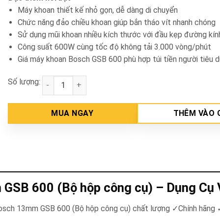
Máy khoan thiết kế nhỏ gọn, dễ dàng di chuyển
Chức năng đảo chiều khoan giúp bắn tháo vít nhanh chóng
Sử dụng mũi khoan nhiều kích thước với đầu kẹp đường kí
Công suất 600W cùng tốc độ không tải 3.000 vòng/phút
Giá máy khoan Bosch GSB 600 phù hợp túi tiền người tiêu 
Số lượng:
Máy khoan động lực Bosch 13mm GSB 600 (Bộ hộp c
MUA NGAY
THÊM VÀO 
GSB 600 (Bộ hộp công cụ) – Dụng Cụ
osch 13mm GSB 600 (Bộ hộp công cụ) chất lượng ✓Chính hãng ✓