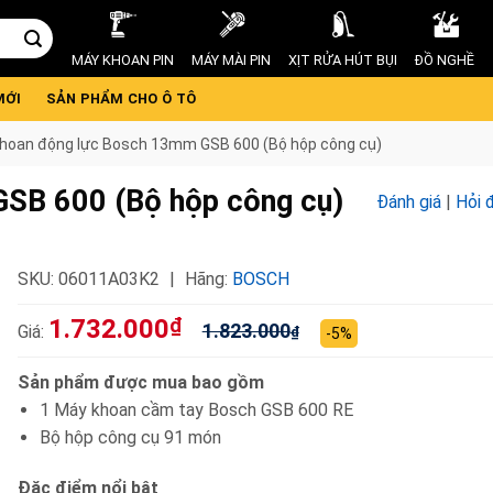
MÁY KHOAN PIN
MÁY MÀI PIN
XỊT RỬA HÚT BỤI
ĐỒ NGHỀ
MỚI
SẢN PHẨM CHO Ô TÔ
hoan động lực Bosch 13mm GSB 600 (Bộ hộp công cụ)
SB 600 (Bộ hộp công cụ)
Đánh giá
|
Hỏi 
SKU:
06011A03K2
Hãng:
BOSCH
1.732.000
₫
1.823.000
Giá:
₫
-5%
Sản phẩm được mua bao gồm
1 Máy khoan cầm tay Bosch GSB 600 RE
Bộ hộp công cụ 91 món
Đặc điểm nổi bật