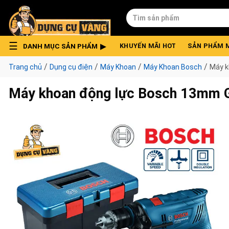
Skip
Tìm
to
kiếm:
content
DANH MỤC SẢN PHẨM
KHUYẾN MÃI HOT
SẢN PHẨM 
/
/
/
/
Trang chủ
Dụng cụ điện
Máy Khoan
Máy Khoan Bosch
Máy k
Máy khoan động lực Bosch 13mm G