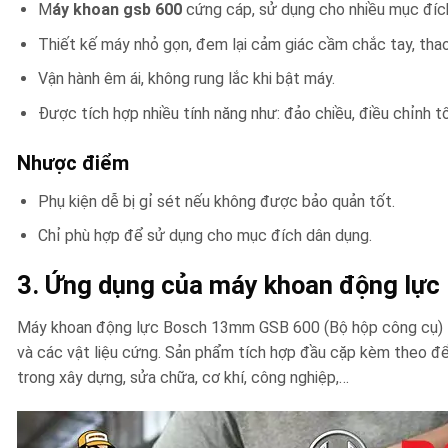
M
áy khoan gsb 600
cứng cáp, sử dụng cho nhiều mục đíc
Thiết kế máy nhỏ gọn, đem lại cảm giác cầm chắc tay, tha
Vận hành êm ái, không rung lắc khi bật máy.
Được tích hợp nhiều tính năng như: đảo chiều, điều chỉnh t
Nhược điểm
Phụ kiện dễ bị gỉ sét nếu không được bảo quản tốt.
Chỉ phù hợp để sử dụng cho mục đích dân dụng.
3. Ứng dụng của máy khoan động lự
Máy khoan động lực Bosch 13mm GSB 600 (Bộ hộp công cụ) là
và các vật liệu cứng. Sản phẩm tích hợp đầu cặp kèm theo đ
trong xây dựng, sửa chữa, cơ khí, công nghiệp,…