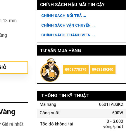
CHÍNH SÁCH HẬU MÃI TIN CẬY
CHÍNH SÁCH ĐỔI TRẢ →
nh 13 mm
CHÍNH SÁCH VẬN CHUYỂN →
dùng
CHÍNH SÁCH THÀNH VIÊN →
ông cụ) số lượng
TƯ VẤN MUA HÀNG
GIỎ
0908770279
0963289290
THÔNG TIN KỸ THUẬT
Mã hàng
06011A03K2
 Vàng
Công suất
600W
0 - 3.000
Giá rẻ nhất
Tốc độ không tải
vòng/phút