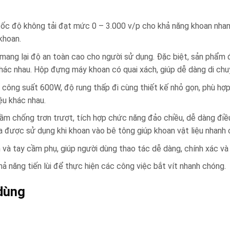
ốc độ không tải đạt mức 0 – 3.000 v/p cho khả năng khoan nhan
khoan.
, mang lại độ an toàn cao cho người sử dụng. Đặc biệt, sản phẩm
khác nhau. Hộp đựng máy khoan có quai xách, giúp dễ dàng di chu
công suất 600W, độ rung thấp đi cùng thiết kế nhỏ gọn, phù hợ
ệu khác nhau.
ầm chống trơn trượt, tích hợp chức năng đảo chiều, dễ dàng điề
úa được sử dụng khi khoan vào bê tông giúp khoan vật liệu nhanh 
à tay cầm phụ, giúp người dùng thao tác dễ dàng, chính xác và t
hả năng tiến lùi để thực hiện các công việc bắt vít nhanh chóng.
dùng