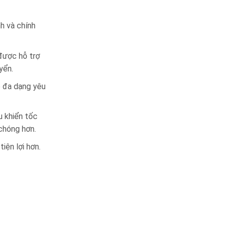
h và chính
 được hỗ trợ
yển.
p đa dạng yêu
u khiển tốc
chóng hơn.
iện lợi hơn.