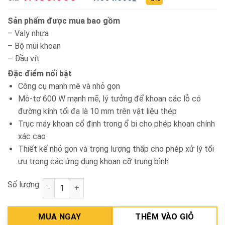
Sản phẩm được mua bao gồm
– Valy nhựa
– Bộ mũi khoan
– Đầu vít
Đặc điểm nổi bật
Công cụ mạnh mẽ và nhỏ gọn
Mô-tơ 600 W mạnh mẽ, lý tưởng để khoan các lỗ có
đường kính tối đa là 10 mm trên vật liệu thép
Trục máy khoan cố định trong ổ bi cho phép khoan chính
xác cao
Thiết kế nhỏ gọn và trọng lượng thấp cho phép xử lý tối
ưu trong các ứng dụng khoan cỡ trung bình
Số lượng:
Máy khoan động lực 10mm Bosch GSB 10 RE SET số
MUA NGAY
THÊM VÀO GIỎ