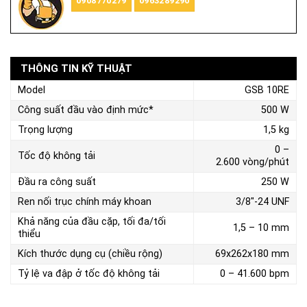
0908770279
0963289290
THÔNG TIN KỸ THUẬT
Model
GSB 10RE
Công suất đầu vào định mức*
500 W
Trọng lượng
1,5 kg
0 –
Tốc độ không tải
2.600 vòng/phút
Đầu ra công suất
250 W
Ren nối trục chính máy khoan
3/8"-24 UNF
Khả năng của đầu cặp, tối đa/tối
1,5 – 10 mm
thiểu
Kích thước dụng cụ (chiều rộng)
69x262x180 mm
Tỷ lệ va đập ở tốc độ không tải
0 – 41.600 bpm