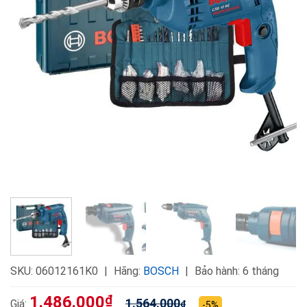
SKU:
06012161K0
Hãng:
BOSCH
Bảo hành: 6 tháng
1.486.000
₫
1.564.000
Giá:
₫
-5%