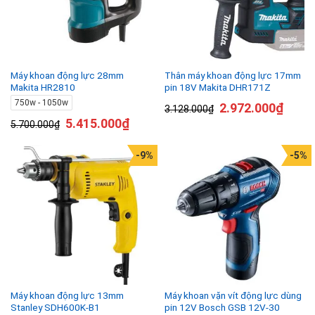
Máy khoan động lực 28mm
Thân máy khoan động lực 17mm
Makita HR2810
pin 18V Makita DHR171Z
750w - 1050w
2.972.000
₫
3.128.000
₫
5.415.000
₫
5.700.000
₫
-9%
-5%
Máy khoan động lực 13mm
Máy khoan vặn vít động lực dùng
Stanley SDH600K-B1
pin 12V Bosch GSB 12V-30