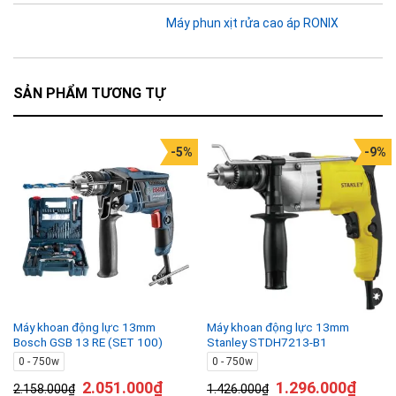
Máy phun xịt rửa cao áp RONIX
SẢN PHẨM TƯƠNG TỰ
-5%
-9%
Máy khoan động lực 13mm
Máy khoan động lực 13mm
Bosch GSB 13 RE (SET 100)
Stanley STDH7213-B1
0 - 750w
0 - 750w
2.051.000
₫
1.296.000
₫
2.158.000
₫
1.426.000
₫