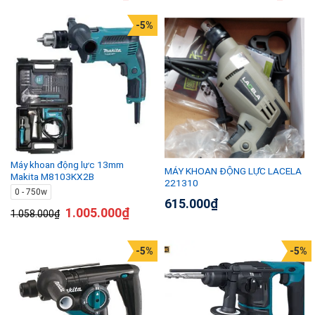
-5%
Máy khoan động lực 13mm
MÁY KHOAN ĐỘNG LỰC LACELA
Makita M8103KX2B
221310
0 - 750w
615.000
₫
1.005.000
₫
1.058.000
₫
-5%
-5%