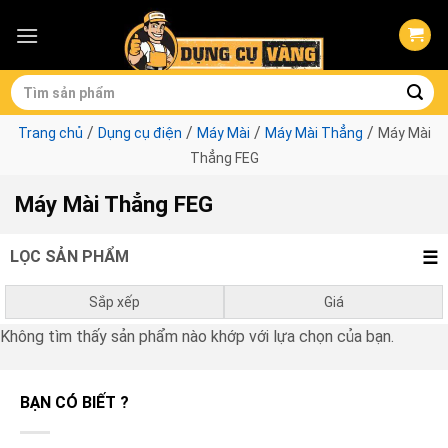
Skip
to
content
Tìm
kiếm:
/
/
/
/
Trang chủ
Dụng cụ điện
Máy Mài
Máy Mài Thẳng
Máy Mài
Thẳng FEG
Máy Mài Thẳng FEG
LỌC SẢN PHẨM
Sắp xếp
Giá
Không tìm thấy sản phẩm nào khớp với lựa chọn của bạn.
Mặc định
0
₫
-
1.000.000
₫
Giá thấp đến cao
1.000.000
₫
-
3.000.000
₫
BẠN CÓ BIẾT ?
Giá cao đến thấp
3.000.000
₫
-
10.000.000
₫
10.000.000
₫
-
0
₫