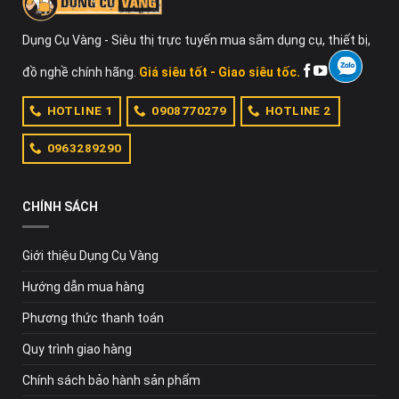
CHÍNH HÃNG TẠI TPHCM
Địa chỉ:
52 Đông Du, P. Bến Nghé, Q.1, TP.HCM
Dụng Cụ Vàng - Siêu thị trực tuyến mua sắm dụng cụ, thiết bị,
Hotline:
0909454195; 0901354195
Mã số thuế:
0316419566
đồ nghề chính hãng.
Giá siêu tốt - Giao siêu tốc.
Website:
https://dungcuvang.com/
HOTLINE 1
0908770279
HOTLINE 2
0963289290
CHÍNH SÁCH
Giới thiệu Dụng Cụ Vàng
Hướng dẫn mua hàng
Phương thức thanh toán
Quy trình giao hàng
Chính sách bảo hành sản phẩm