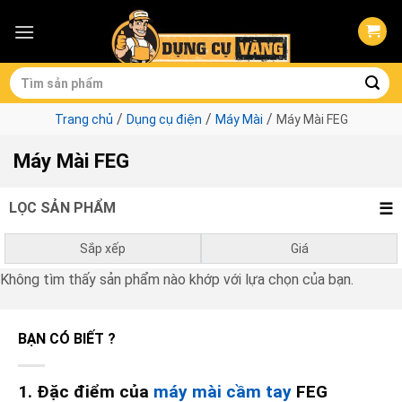
Skip
to
content
Tìm
kiếm:
/
/
/
Trang chủ
Dụng cụ điện
Máy Mài
Máy Mài FEG
Máy Mài FEG
LỌC SẢN PHẨM
Sắp xếp
Giá
Không tìm thấy sản phẩm nào khớp với lựa chọn của bạn.
Mặc định
0
₫
-
1.000.000
₫
Giá thấp đến cao
1.000.000
₫
-
3.000.000
₫
BẠN CÓ BIẾT ?
Giá cao đến thấp
3.000.000
₫
-
10.000.000
₫
10.000.000
₫
-
0
₫
1. Đặc điểm của
máy mài cầm tay
FEG