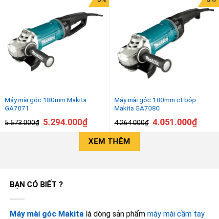
Máy mài góc 180mm Makita
Máy mài góc 180mm ct bóp
GA7071
Makita GA7080
5.294.000
₫
4.051.000
₫
5.573.000
₫
4.264.000
₫
XEM THÊM
BẠN CÓ BIẾT ?
Máy mài góc Makita
là dòng sản phẩm
máy mài cầm tay