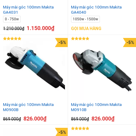
Máy mài góc 100mm Makita
Máy mài góc 100mm Makita
GA4031
GA4040
0 - 750w
1050w - 1500w
1.150.000
₫
1.210.000
₫
GỌI MUA HÀNG
-5%
-5%
Được xếp
Được xếp
hạng
5.00
hạng
5.00
5 sao
5 sao
Máy mài góc 100mm Makita
Máy mài góc 100mm Makita
M0900B
M0910B
826.000
₫
826.000
₫
869.000
₫
869.000
₫
-5%
Được xếp