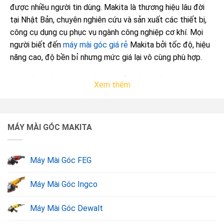
được nhiều người tin dùng. Makita là thương hiệu lâu đời
tại Nhật Bản, chuyên nghiên cứu và sản xuất các thiết bị,
công cụ dụng cụ phục vụ ngành công nghiệp cơ khí. Mọi
người biết đến
máy mài góc giá rẻ
Makita bởi tốc độ, hiệu
năng cao, độ bền bỉ nhưng mức giá lại vô cùng phù hợp.
1. Máy mài góc Makita đến từ nước nào?
Xem thêm
Máy mài góc Makita
là thương hiệu đến từ Nhật Bản.
Hãng Makita luôn nổi tiếng với dây chuyền sản xuất hiện
đại. Nhờ đó, các sản phẩm của thương hiệu này luôn được
MÁY MÀI GÓC MAKITA
rất nhiều khách hàng lựa chọn.
Máy Mài Góc FEG
Máy Mài Góc Ingco
Máy Mài Góc Dewalt