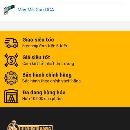
Máy mài góc 100mm Makita M0900B
599.000VND
Máy Mài Góc DCA
Máy mài góc Makita 125mm M9508B
799.000VND
Máy mài góc 100mm Makita M9504B
799.000VND
Máy mài góc Makita 100mm M9509B
819.000VND
Giao siêu tốc
Máy mài góc 100mm Makita 9553NB
899.000VND
Freeship đơn trên 6 triệu
Máy mài góc Makita GA4030
899.000VND
Giá siêu tốt
Máy mài góc Makita GA4034
1.155.000VND
Cam kết tốt nhất thị trường
Máy Mài Góc Makita M9513B (100mm)
1.188.000VND
Bảo hành chính hãng
Máy mài góc 125mm Makita M9002B
1.434.000VND
Bảo hành theo chính sách hãng
100mm Máy mài góc Makita 9556HN
1.826.000VND
Đa dạng hàng hóa
Máy mài góc 230mm Makita M9001B
2.063.000VND
Hơn 10.000 sản phẩm
Máy mài góc Makita GA7060
2.550.000VND
Máy mài góc pin Makita 40V Max 100mm
16.000.000VND
GA027GM201