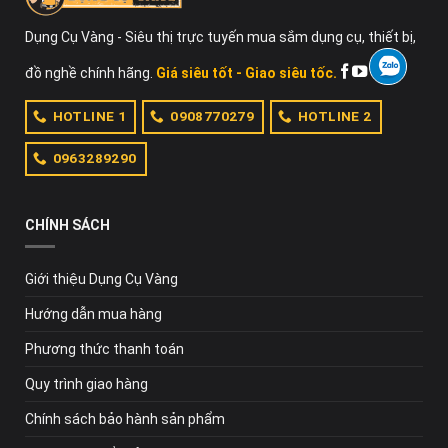
3. Ưu điểm của máy mài góc Makita
Dụng Cụ Vàng - Siêu thị trực tuyến mua sắm dụng cụ, thiết bị,
Máy mài góc Makita
có thiết kế nhỏ gọn, tay cầm chắc
đồ nghề chính hãng.
Giá siêu tốt - Giao siêu tốc.
chắn giúp người dùng sử dụng linh hoạt và đảm bảo an
toàn. Trọng lượng máy được tối ưu giúp công việc tiến
HOTLINE 1
0908770279
HOTLINE 2
hành thuận lợi, người dùng không bị mỏi tay khi làm việc
lâu. Chất liệu chế tạo máy cứng cáp, bền bỉ, chịu được môi
0963289290
trường làm việc khắc nghiệt mà vẫn đảm bảo hiệu suất và
chất lượng thành phẩm.
CHÍNH SÁCH
Giới thiệu Dụng Cụ Vàng
Hướng dẫn mua hàng
Phương thức thanh toán
Quy trình giao hàng
Chính sách bảo hành sản phẩm