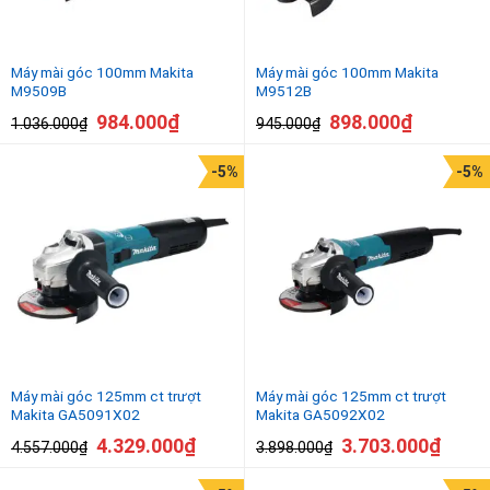
Máy mài góc 100mm Makita
Máy mài góc 100mm Makita
M9509B
M9512B
984.000
₫
898.000
₫
1.036.000
₫
945.000
₫
-5%
-5%
Máy mài góc 125mm ct trượt
Máy mài góc 125mm ct trượt
Makita GA5091X02
Makita GA5092X02
4.329.000
₫
3.703.000
₫
4.557.000
₫
3.898.000
₫