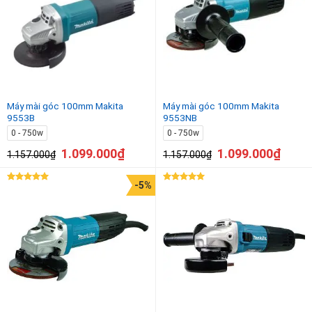
750w - 1050w
Máy mài góc 100mm Makita
Máy mài góc 100mm Makita
9553B
9553NB
0 - 750w
0 - 750w
1.099.000
₫
1.099.000
₫
1.157.000
₫
1.157.000
₫
-5%
Được xếp
Được xếp
hạng
5.00
hạng
5.00
5 sao
5 sao