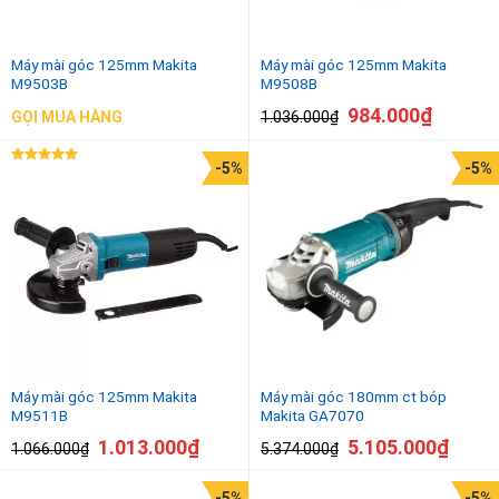
Máy mài góc 125mm Makita
Máy mài góc 125mm Makita
M9503B
M9508B
984.000
₫
1.036.000
₫
GỌI MUA HÀNG
-5%
-5%
Được xếp
hạng
5.00
5 sao
Máy mài góc 125mm Makita
Máy mài góc 180mm ct bóp
M9511B
Makita GA7070
1.013.000
₫
5.105.000
₫
1.066.000
₫
5.374.000
₫
-5%
-5%