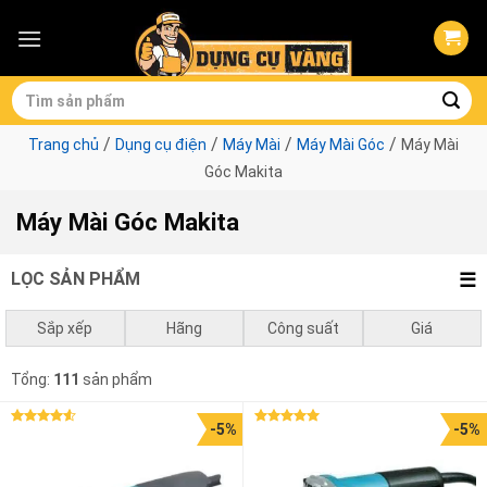
Skip
to
content
Tìm
kiếm:
/
/
/
/
Trang chủ
Dụng cụ điện
Máy Mài
Máy Mài Góc
Máy Mài
Góc Makita
Máy Mài Góc Makita
LỌC SẢN PHẨM
Sắp xếp
Hãng
Công suất
Giá
Mặc định
Makita
0 - 750w
0
₫
-
1.000.000
₫
Tổng:
111
sản phẩm
Giá thấp đến cao
1050w - 1500w
1.000.000
₫
-
3.000.000
₫
-5%
-5%
Được xếp
Được xếp
Giá cao đến thấp
1500w - 2000w
3.000.000
₫
-
10.000.000
₫
hạng
4.50
hạng
5.00
5 sao
5 sao
2000w - 3000w
10.000.000
₫
-
4.051.000
₫