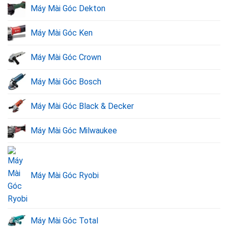
Máy Mài Góc Dekton
Máy Mài Góc Ken
Máy mài góc Makita đến từ nước nào?
Máy Mài Góc Crown
Máy Mài Góc Bosch
Không chỉ có độ bền bỉ cao,
máy mài góc Makita
còn
được tin dùng bởi giá cả phải chăng. Tại Việt Nam, sản
Máy Mài Góc Black & Decker
phẩm được rất nhiều gia đình hoặc ngành công nghiệp
điện dân dụng sử dụng phổ biến.
Máy Mài Góc Milwaukee
2. Những mẫu máy mài góc Makita bán chạy
nhất tại Dụng Cụ Vàng
Máy Mài Góc Ryobi
Top các sản phẩm bán chạy
Giá thành
Máy mài góc 100mm Makita M9512B
599.000VND
Máy mài góc Makita 100mm M0910B
599.000VND
Máy Mài Góc Total