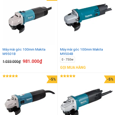
hạng
5.00
5 sao
Máy mài góc 100mm Makita
Máy mài góc 100mm Makita
M9501B
M9504B
0 - 750w
981.000
₫
1.033.000
₫
GỌI MUA HÀNG
-5%
-5%
Được xếp
Được xếp
hạng
5.00
hạng
5.00
5 sao
5 sao