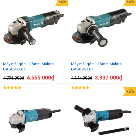
-5%
-5%
Máy mài góc 125mm Makita
Máy mài góc 125mm Makita
GA5093X01
GA5095X01
4.555.000
₫
3.937.000
₫
4.795.000
₫
4.144.000
₫
-5%
Được xếp
Được xếp
hạng
5.00
hạng
5.00
5 sao
5 sao