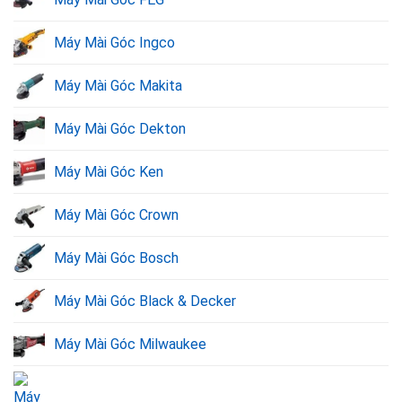
Máy Mài Góc Ingco
Máy Mài Góc Makita
Máy Mài Góc Dekton
Máy mài góc Dewalt.
Máy Mài Góc Ken
2. Bảng giá máy mài góc Dewalt chất lượng
Máy Mài Góc Crown
chính hãng tại Dụng Cụ Vàng
Máy Mài Góc Bosch
Sản phẩm
Giá bán
Máy Mài Góc Black & Decker
Máy mài góc 710W Dewalt DW810B 4′
910.000VND
Máy mài góc 100mm 850W DeWalt
1.200.000VND
Máy Mài Góc Milwaukee
DWE8200S
Máy mài góc Dewalt DWE8210PL-B1 850W
1.410.000VND