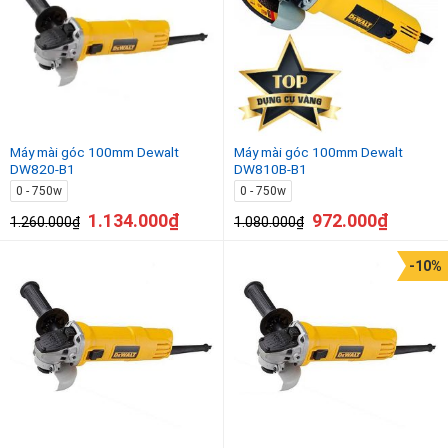
750w - 1050w
Máy mài góc 100mm Dewalt
Máy mài góc 100mm Dewalt
DW820-B1
DW810B-B1
0 - 750w
0 - 750w
1.134.000
₫
972.000
₫
1.260.000
₫
1.080.000
₫
-10%