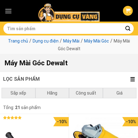
Skip
to
content
Tìm
kiếm:
/
/
/
/
Trang chủ
Dụng cụ điện
Máy Mài
Máy Mài Góc
Máy Mài
Góc Dewalt
Máy Mài Góc Dewalt
LỌC SẢN PHẨM
Sắp xếp
Hãng
Công suất
Giá
Mặc định
Dewalt
0 - 750w
0
₫
-
1.000.000
₫
Tổng:
21
sản phẩm
Giá thấp đến cao
1050w - 1500w
1.000.000
₫
-
3.000.000
₫
-10%
-10%
Được xếp
Giá cao đến thấp
1500w - 2000w
3.000.000
₫
-
10.000.000
₫
hạng
5.00
5 sao
2000w - 3000w
10.000.000
₫
-
2.340.000
₫