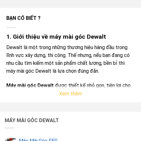
BẠN CÓ BIẾT ?
1. Giới thiệu về máy mài góc Dewalt
Dewalt là một trong những thương hiệu hàng đầu trong
lĩnh vực xây dựng, thi công. Thế nhưng, nếu bạn đang có
nhu cầu tìm kiếm một sản phẩm chất lượng, bền bỉ thì
máy mài góc Dewalt là lựa chọn đúng đắn.
Máy mài góc Dewalt
được thiết kế nhỏ gọn, tiện lợi cho
người tiêu dùng. Cấu tạo tay cầm bọc nhựa cao cấp tránh
Xem thêm
sự trơn trượt khi hoạt động. Máy mài góc Dewalt tiết
kiệm điện, bền bỉ, đem lại hiệu quả công việc cao.
MÁY MÀI GÓC DEWALT
Máy Mài Góc FEG