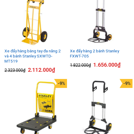
Xe đẩy hàng bằng tay đa năng 2
Xe đẩy hàng 2 bánh Stanley
và 4 bánh Stanley SXWTD-
FXWT-705
MT519
1.656.000
₫
1.822.000
₫
2.112.000
₫
2.323.000
₫
-9%
-9%