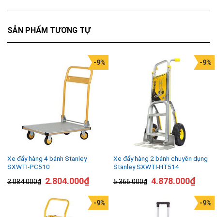
SẢN PHẨM TƯƠNG TỰ
-9%
-9%
Xe đẩy hàng 4 bánh Stanley
Xe đẩy hàng 2 bánh chuyên dụng
SXWTI-PC510
Stanley SXWTI-HT514
2.804.000
₫
4.878.000
₫
3.084.000
₫
5.366.000
₫
-9%
-9%