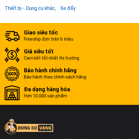
Thiết bị - Dụng cụ khác
Xe đẩy
Giao siêu tốc
Freeship đơn trên 6 triệu
Giá siêu tốt
Cam kết tốt nhất thị trường
Bảo hành chính hãng
Bảo hành theo chính sách hãng
Đa dạng hàng hóa
Hơn 10.000 sản phẩm