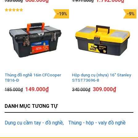
735.000
₫
1.971.000
₫
-19%
-9%
Được xếp
hạng
5.00
5 sao
Thùng đồ nghề 16in CFCooper
Hộp dụng cụ (nhựa) 16″ Stanley
TB16-Đ
STST73696-8
149.000
₫
309.000
₫
185.000
₫
340.000
₫
DANH MỤC TƯƠNG TỰ
Dụng cụ cầm tay - đồ nghề
Thùng - hộp - valy đồ nghề