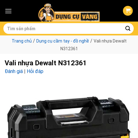
Skip
to
content
Tìm
kiếm:
/
/
Trang chủ
Dụng cụ cầm tay - đồ nghề
Vali nhựa Dewalt
N312361
Vali nhựa Dewalt N312361
Đánh giá
|
Hỏi đáp