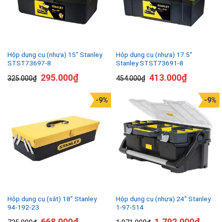
Hộp dụng cụ (nhựa) 15″ Stanley
Hộp dụng cụ (nhựa) 17.5″
STST73697-8
Stanley STST73691-8
295.000
₫
413.000
₫
325.000
₫
454.000
₫
-9%
-9%
Hộp dụng cụ (sắt) 18″ Stanley
Hộp dụng cụ (nhựa) 24″ Stanley
94-192-23
1-97-514
668.000
₫
1.792.000
₫