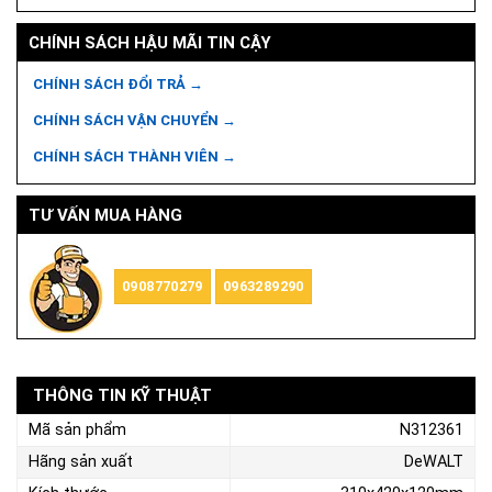
CHÍNH SÁCH HẬU MÃI TIN CẬY
CHÍNH SÁCH ĐỔI TRẢ →
CHÍNH SÁCH VẬN CHUYỂN →
CHÍNH SÁCH THÀNH VIÊN →
TƯ VẤN MUA HÀNG
0908770279
0963289290
THÔNG TIN KỸ THUẬT
Mã sản phẩm
N312361
Hãng sản xuất
DeWALT