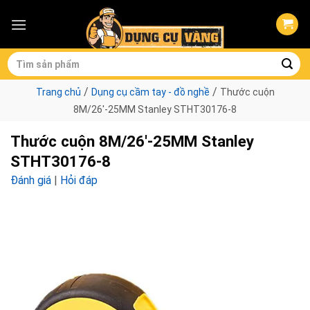
Skip
to
content
Tìm
kiếm:
/
/
Trang chủ
Dụng cụ cầm tay - đồ nghề
Thước cuộn
8M/26′-25MM Stanley STHT30176-8
Thước cuộn 8M/26′-25MM Stanley
STHT30176-8
Đánh giá
|
Hỏi đáp