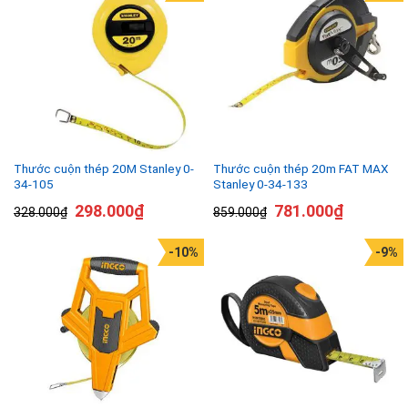
Thước cuộn thép 20M Stanley 0-
Thước cuộn thép 20m FAT MAX
34-105
Stanley 0-34-133
298.000
₫
781.000
₫
328.000
₫
859.000
₫
-10%
-9%