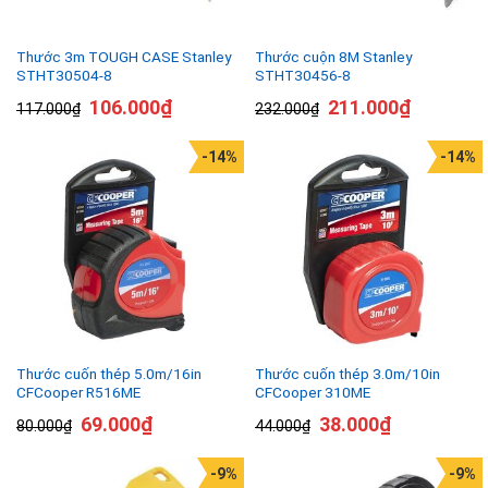
Thước 3m TOUGH CASE Stanley
Thước cuộn 8M Stanley
STHT30504-8
STHT30456-8
106.000
₫
211.000
₫
117.000
₫
232.000
₫
-14%
-14%
Thước cuốn thép 5.0m/16in
Thước cuốn thép 3.0m/10in
CFCooper R516ME
CFCooper 310ME
69.000
₫
38.000
₫
80.000
₫
44.000
₫
-9%
-9%