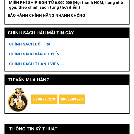
MIỄN PHÍ SHIP ĐƠN TỪ 6.000.000 (Nội thành HCM, hàng nhỏ
gọn, theo chính sách từng thời điểm)
BẢO HÀNH CHÍNH HÃNG NHANH CHÓNG
CHÍNH SÁCH HẬU MÃI TIN CẬY
CHÍNH SÁCH ĐỔI TRẢ →
CHÍNH SÁCH VẬN CHUYỂN →
CHÍNH SÁCH THÀNH VIÊN →
TƯ VẤN MUA HÀNG
0908770279
0963289290
THÔNG TIN KỸ THUẬT