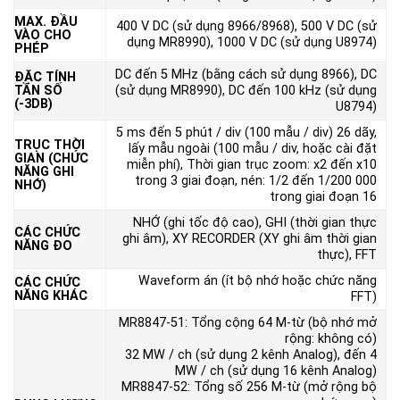
MAX. ĐẦU
400 V DC (sử dụng 8966/8968), 500 V DC (sử
VÀO CHO
dụng MR8990), 1000 V DC (sử dụng U8974)
PHÉP
DC đến 5 MHz (bằng cách sử dụng 8966), DC
ĐẶC TÍNH
TẦN SỐ
(sử dụng MR8990), DC đến 100 kHz (sử dụng
(-3DB)
U8794)
5 ms đến 5 phút / div (100 mẫu / div) 26 dãy,
TRỤC THỜI
lấy mẫu ngoài (100 mẫu / div, hoặc cài đặt
GIAN (CHỨC
miễn phí), Thời gian trục zoom: x2 đến x10
NĂNG GHI
trong 3 giai đoạn, nén: 1/2 đến 1/200 000
NHỚ)
trong giai đoạn 16
NHỚ (ghi tốc độ cao), GHI (thời gian thực
CÁC CHỨC
ghi âm), XY RECORDER (XY ghi âm thời gian
NĂNG ĐO
thực), FFT
Waveform án (ít bộ nhớ hoặc chức năng
CÁC CHỨC
NĂNG KHÁC
FFT)
MR8847-51: Tổng cộng 64 M-từ (bộ nhớ mở
rộng: không có)
32 MW / ch (sử dụng 2 kênh Analog), đến 4
MW / ch (sử dụng 16 kênh Analog)
MR8847-52: Tổng số 256 M-từ (mở rộng bộ