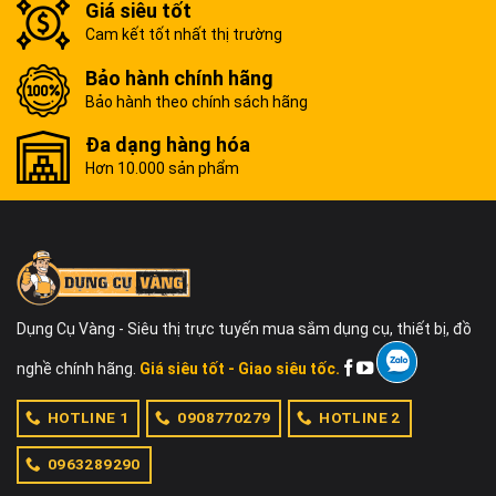
Giá siêu tốt
Cam kết tốt nhất thị trường
Bảo hành chính hãng
Bảo hành theo chính sách hãng
Đa dạng hàng hóa
Hơn 10.000 sản phẩm
Dụng Cụ Vàng - Siêu thị trực tuyến mua sắm dụng cụ, thiết bị, đồ
nghề chính hãng.
Giá siêu tốt - Giao siêu tốc.
HOTLINE 1
0908770279
HOTLINE 2
0963289290