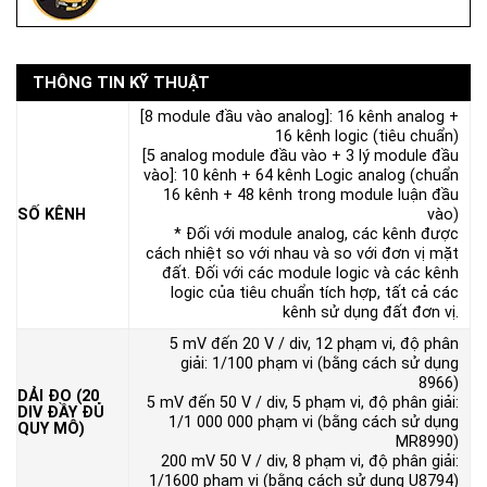
THÔNG TIN KỸ THUẬT
[8 module đầu vào analog]: 16 kênh analog +
16 kênh logic (tiêu chuẩn)
[5 analog module đầu vào + 3 lý module đầu
vào]: 10 kênh + 64 kênh Logic analog (chuẩn
16 kênh + 48 kênh trong module luận đầu
SỐ KÊNH
vào)
* Đối với module analog, các kênh được
cách nhiệt so với nhau và so với đơn vị mặt
đất. Đối với các module logic và các kênh
logic của tiêu chuẩn tích hợp, tất cả các
kênh sử dụng đất đơn vị.
5 mV đến 20 V / div, 12 phạm vi, độ phân
giải: 1/100 phạm vi (bằng cách sử dụng
8966)
DẢI ĐO (20
5 mV đến 50 V / div, 5 phạm vi, độ phân giải:
DIV ĐẦY ĐỦ
1/1 000 000 phạm vi (bằng cách sử dụng
QUY MÔ)
MR8990)
200 mV 50 V / div, 8 phạm vi, độ phân giải:
1/1600 phạm vi (bằng cách sử dụng U8794)