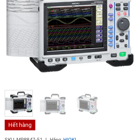
Hết hàng
SKU:
MR8847-51
Hãng:
HIOKI