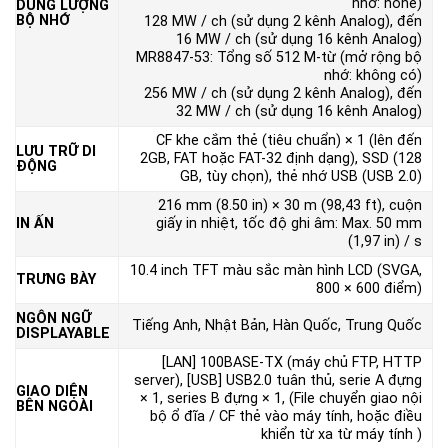
nhớ: none)
DUNG LƯỢNG
BỘ NHỚ
128 MW / ch (sử dụng 2 kênh Analog), đến
16 MW / ch (sử dụng 16 kênh Analog)
MR8847-53: Tổng số 512 M-từ (mở rộng bộ
nhớ: không có)
256 MW / ch (sử dụng 2 kênh Analog), đến
32 MW / ch (sử dụng 16 kênh Analog)
CF khe cắm thẻ (tiêu chuẩn) × 1 (lên đến
LƯU TRỮ DI
2GB, FAT hoặc FAT-32 định dạng), SSD (128
ĐỘNG
GB, tùy chọn), thẻ nhớ USB (USB 2.0)
216 mm (8.50 in) × 30 m (98,43 ft), cuộn
IN ẤN
giấy in nhiệt, tốc độ ghi âm: Max. 50 mm
(1,97 in) / s
10.4 inch TFT màu sắc màn hình LCD (SVGA,
TRƯNG BÀY
800 × 600 điểm)
NGÔN NGỮ
Tiếng Anh, Nhật Bản, Hàn Quốc, Trung Quốc
DISPLAYABLE
[LAN] 100BASE-TX (máy chủ FTP, HTTP
server), [USB] USB2.0 tuân thủ, serie A đựng
GIAO DIỆN
× 1, series B đựng × 1, (File chuyển giao nội
BÊN NGOÀI
bộ ổ đĩa / CF thẻ vào máy tính, hoặc điều
khiển từ xa từ máy tính )