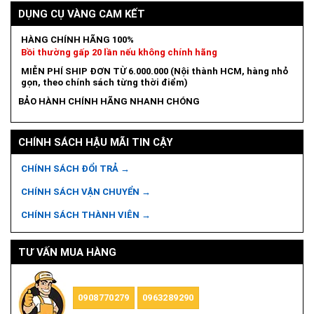
DỤNG CỤ VÀNG CAM KẾT
HÀNG CHÍNH HÃNG 100%
Bồi thường gấp 20 lần nếu không chính hãng
MIỄN PHÍ SHIP ĐƠN TỪ 6.000.000 (Nội thành HCM, hàng nhỏ
gọn, theo chính sách từng thời điểm)
BẢO HÀNH CHÍNH HÃNG NHANH CHÓNG
CHÍNH SÁCH HẬU MÃI TIN CẬY
CHÍNH SÁCH ĐỔI TRẢ →
CHÍNH SÁCH VẬN CHUYỂN →
CHÍNH SÁCH THÀNH VIÊN →
TƯ VẤN MUA HÀNG
0908770279
0963289290