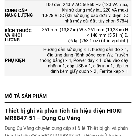
100 đến 240 V AC, 50/60 Hz (130 VA max,
khi sử dụng máy in:.. 220 VA max)
CUNG CẤP
NĂNG LƯỢNG
10-28 V DC (khi sử dụng các đơn vị điện DC
nhà máy cài đặt tùy chọn 9784)
351 mm (13,82 in) W × 261 mm (10,28 in) H
KÍCH THƯỚC
VÀ KHỐI
× 140 mm (5,51 in) D,
LƯỢNG
7,6 kg (268,1 oz) (đơn vị chính)
Hướng dẫn sử dụng × 1, hướng dẫn đo × 1,
đĩa ứng dụng (lệnh sóng xem Wv, Truyền
PHỤ KIỆN
thông bảng) × 1, Power dây × 1, đầu vào dây
nhãn × 1, cáp USB × 1, giấy in × 1, tập tin
đính kèm giấy cuộn × 2 , Ferrite kẹp × 1
MÔ TẢ SẢN PHẨM
Thiết bị ghi và phân tích tín hiệu điện HIOKI
MR8847-51 – Dụng Cụ Vàng
Dụng Cụ Vàng chuyên cung cấp sỉ & lẻ Thiết bị ghi và phân
tích tín hiệu điện HIOKI MR8847-51 ✓Hàng chất lượng